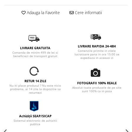
Adauga la Favorite
Cere informatii
LIVRARE RAPIDA 24-48H
LIVRARE GRATUITA
Comenzile primite in zilele
Comanda de minim 499 de lei si
lucratoare pana in ora 15:00 se
beneficiezi de transport gratuit
expediaza in aceeasi zi
RETUR 14 ZILE
FOTOGRAFII 100% REALE
Nu iti place produsul ? Nu este nicio
Absolut toate produsele de pe site
problema, ai 14 zile la dispozitie sa
sunt 100% ca in poza
returnezi
Achiziții SEAP/SICAP
Sistemul electronic de achizitii
publice