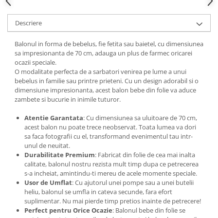
Descriere
Balonul in forma de bebelus, fie fetita sau baietel, cu dimensiunea
sa impresionanta de 70 cm, adauga un plus de farmec oricarei
ocazii speciale.
O modalitate perfecta de a sarbatori venirea pe lume a unui
bebelus in familie sau printre prieteni. Cu un design adorabil si o
dimensiune impresionanta, acest balon bebe din folie va aduce
zambete si bucurie in inimile tuturor.
Atentie Garantata
: Cu dimensiunea sa uluitoare de 70 cm,
acest balon nu poate trece neobservat. Toata lumea va dori
sa faca fotografii cu el, transformand evenimentul tau intr-
unul de neuitat.
Durabilitate Premium
: Fabricat din folie de cea mai inalta
calitate, balonul nostru rezista mult timp dupa ce petrecerea
s-a incheiat, amintindu-ti mereu de acele momente speciale.
Usor de Umflat
: Cu ajutorul unei pompe sau a unei butelii
heliu, balonul se umfla in cateva secunde, fara efort
suplimentar. Nu mai pierde timp pretios inainte de petrecere!
Perfect pentru Orice Ocazie
: Balonul bebe din folie se