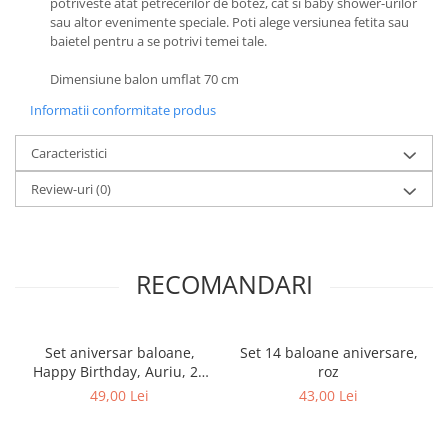
potriveste atat petrecerilor de botez, cat si baby shower-urilor
sau altor evenimente speciale. Poti alege versiunea fetita sau
baietel pentru a se potrivi temei tale.
Dimensiune balon umflat 70 cm
Informatii conformitate produs
Caracteristici
Review-uri
(0)
RECOMANDARI
Set aniversar baloane,
Set 14 baloane aniversare,
Happy Birthday, Auriu, 28
roz
piese
49,00 Lei
43,00 Lei