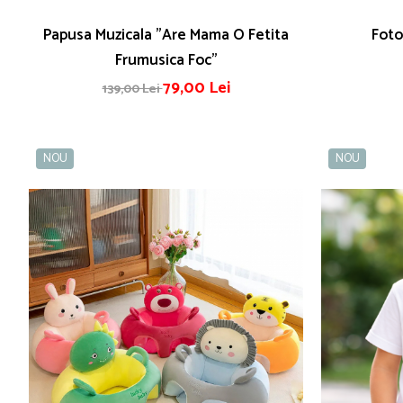
Papusa Muzicala "Are Mama O Fetita
Foto
Frumusica Foc"
79,00 Lei
139,00 Lei
NOU
NOU