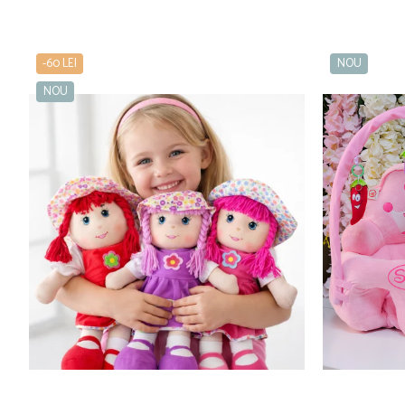
-60 LEI
NOU
NOU