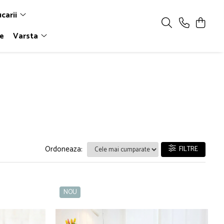
ucarii
le
Varsta
Ordoneaza:
FILTRE
NOU