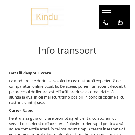
Articole Copii si Bebelusi
Accesorii petrecere
Jucarii
Produse personalizate
Varsta
Covorase de joaca
Baloane
Jucarii Bebelusi
Cani personalizate
Jucarii 0-12 Luni
Accesorii
Seturi Baloane
Centre activitati
Caserole
Jucarii 1-3 ani
Info transport
Jucarii de baie
Antemergatoare
Fotolii personalizate
Jucarii 3 ani+
Jucarii educative si creative
Carusele muzicale
Ghiozdane personalizate
Jucarii 5 -6 ani+
Zornaitoare si dentitie
Cresa, Gradinita si Scoala
Papusi personalizate
Jucarii copii
Detalii despre Livrare
Fotolii bebe
Perne Personalizate
La Kindu.ro, ne dorim să vă oferim cea mai bună experiență de
Balansoare
cumpărături online posibilă. De aceea, punem un accent deosebit
Fotolii copii
Sticle
Colace, piscine si accesorii
pe procesul de livrare, astfel încât produsele comandate să
ajungă la dvs. în cel mai scurt timp posibil, în condiții optime și cu
Lampi de veghe
Tricouri personalizate
Figurine
costuri avantajoase.
Jocuri Copii
Olite copii
Curier Rapid
Jucarii de rol
Saltelute activitati
Pentru a asigura o livrare promptă și eficientă, colaborăm cu
Jucarii din lemn si Montessori
servicii de curierat de încredere. Folosim curier rapid pentru a vă
aduce comenzile acasă în cel mai scurt timp. Aceasta înseamnă că
Jucarii din plus
veți primi produsele dvs. preferate într-un timp record, fără a fi