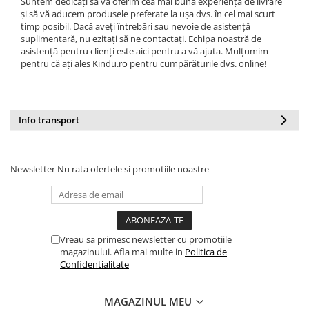
Suntem dedicați să vă oferim cea mai bună experiență de livrare
și să vă aducem produsele preferate la ușa dvs. în cel mai scurt
timp posibil. Dacă aveți întrebări sau nevoie de asistență
suplimentară, nu ezitați să ne contactați. Echipa noastră de
asistență pentru clienți este aici pentru a vă ajuta. Mulțumim
pentru că ați ales Kindu.ro pentru cumpărăturile dvs. online!
Info transport
Newsletter
Nu rata ofertele si promotiile noastre
Vreau sa primesc newsletter cu promotiile
magazinului. Afla mai multe in
Politica de
Confidentialitate
MAGAZINUL MEU