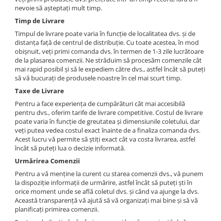
Puzzle
nevoie să așteptați mult timp.
Tablite, Litere si Cifre
Timp de Livrare
Jucarii exterior
Timpul de livrare poate varia în funcție de localitatea dvs. și de
distanța față de centrul de distribuție. Cu toate acestea, în mod
obișnuit, veți primi comanda dvs. în termen de 1-3 zile lucrătoare
de la plasarea comenzii. Ne străduim să procesăm comenzile cât
mai rapid posibil și să le expediem către dvs., astfel încât să puteți
să vă bucurați de produsele noastre în cel mai scurt timp.
Taxe de Livrare
Pentru a face experiența de cumpărături cât mai accesibilă
pentru dvs., oferim tarife de livrare competitive. Costul de livrare
poate varia în funcție de greutatea și dimensiunile coletului, dar
veți putea vedea costul exact înainte de a finaliza comanda dvs.
Acest lucru vă permite să știți exact cât va costa livrarea, astfel
încât să puteți lua o decizie informată.
Urmărirea Comenzii
Pentru a vă menține la curent cu starea comenzii dvs., vă punem
la dispoziție informații de urmărire, astfel încât să puteți ști în
orice moment unde se află coletul dvs. și când va ajunge la dvs.
Această transparență vă ajută să vă organizați mai bine și să vă
planificați primirea comenzii.