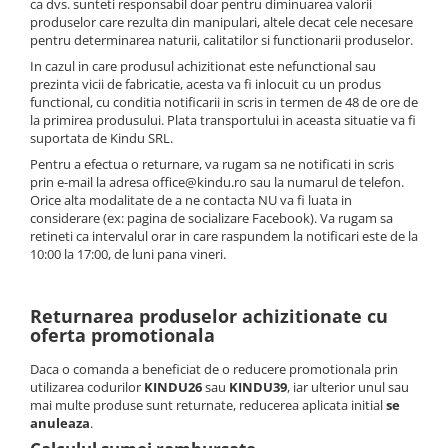
ca dvs. sunteti responsabil doar pentru diminuarea valorii
produselor care rezulta din manipulari, altele decat cele necesare
pentru determinarea naturii, calitatilor si functionarii produselor.
In cazul in care produsul achizitionat este nefunctional sau
prezinta vicii de fabricatie, acesta va fi inlocuit cu un produs
functional, cu conditia notificarii in scris in termen de 48 de ore de
la primirea produsului. Plata transportului in aceasta situatie va fi
suportata de Kindu SRL.
Pentru a efectua o returnare, va rugam sa ne notificati in scris
prin e-mail la adresa office@kindu
.
ro sau la numarul de telefon.
Orice alta modalitate de a ne contacta NU va fi luata in
considerare (ex: pagina de socializare Facebook). Va rugam sa
retineti ca intervalul orar in care raspundem la notificari este de la
10:00 la 17:00, de luni pana vineri.
Returnarea produselor achizitionate cu
oferta promotionala
Daca o comanda a beneficiat de o reducere promotionala prin
utilizarea codurilor
KINDU26
sau
KINDU39
, iar ulterior unul sau
mai multe produse sunt returnate, reducerea aplicata initial
se
anuleaza
.