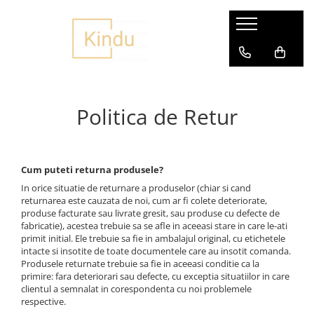
Articole Copii si Bebelusi
Accesorii petrecere
Jucarii
Produse personalizate
Varsta
Covorase de joaca
Baloane
Jucarii Bebelusi
Cani personalizate
Jucarii 0-12 Luni
Accesorii
Seturi Baloane
Centre activitati
Caserole
Jucarii 1-3 ani
Politica de Retur
Jucarii de baie
Antemergatoare
Fotolii personalizate
Jucarii 3 ani+
Jucarii educative si creative
Carusele muzicale
Ghiozdane personalizate
Jucarii 5 -6 ani+
Zornaitoare si dentitie
Cresa, Gradinita si Scoala
Papusi personalizate
Jucarii copii
Cum puteti returna produsele?
Fotolii bebe
Perne Personalizate
In orice situatie de returnare a produselor (chiar si cand
Balansoare
returnarea este cauzata de noi, cum ar fi colete deteriorate,
Fotolii copii
Sticle
Colace, piscine si accesorii
produse facturate sau livrate gresit, sau produse cu defecte de
fabricatie), acestea trebuie sa se afle in aceeasi stare in care le-ati
Lampi de veghe
Tricouri personalizate
Figurine
primit initial. Ele trebuie sa fie in ambalajul original, cu etichetele
Jocuri Copii
Olite copii
intacte si insotite de toate documentele care au insotit comanda.
Produsele returnate trebuie sa fie in aceeasi conditie ca la
Jucarii de rol
Saltelute activitati
primire: fara deteriorari sau defecte, cu exceptia situatiilor in care
Jucarii din lemn si Montessori
clientul a semnalat in corespondenta cu noi problemele
Jucarii din plus
respective.