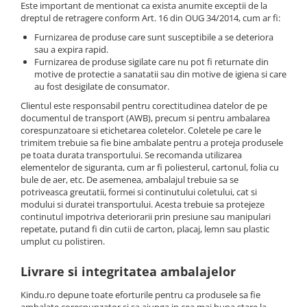
Puzzle
Este important de mentionat ca exista anumite exceptii de la
dreptul de retragere conform Art. 16 din OUG 34/2014, cum ar fi:
Tablite, Litere si Cifre
Furnizarea de produse care sunt susceptibile a se deteriora
Jucarii exterior
sau a expira rapid.
Furnizarea de produse sigilate care nu pot fi returnate din
motive de protectie a sanatatii sau din motive de igiena si care
au fost desigilate de consumator.
Clientul este responsabil pentru corectitudinea datelor de pe
documentul de transport (AWB), precum si pentru ambalarea
corespunzatoare si etichetarea coletelor. Coletele pe care le
trimitem trebuie sa fie bine ambalate pentru a proteja produsele
pe toata durata transportului. Se recomanda utilizarea
elementelor de siguranta, cum ar fi poliesterul, cartonul, folia cu
bule de aer, etc. De asemenea, ambalajul trebuie sa se
potriveasca greutatii, formei si continutului coletului, cat si
modului si duratei transportului. Acesta trebuie sa protejeze
continutul impotriva deteriorarii prin presiune sau manipulari
repetate, putand fi din cutii de carton, placaj, lemn sau plastic
umplut cu polistiren.
Livrare si integritatea ambalajelor
Kindu.ro depune toate eforturile pentru ca produsele sa fie