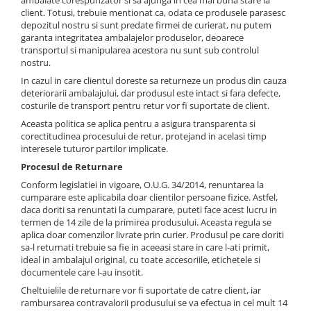
ambalate corespunzator si sa ajunga in cea mai buna stare la
client. Totusi, trebuie mentionat ca, odata ce produsele parasesc
depozitul nostru si sunt predate firmei de curierat, nu putem
garanta integritatea ambalajelor produselor, deoarece
transportul si manipularea acestora nu sunt sub controlul
nostru.
In cazul in care clientul doreste sa returneze un produs din cauza
deteriorarii ambalajului, dar produsul este intact si fara defecte,
costurile de transport pentru retur vor fi suportate de client.
Aceasta politica se aplica pentru a asigura transparenta si
corectitudinea procesului de retur, protejand in acelasi timp
interesele tuturor partilor implicate.
Procesul de Returnare
Conform legislatiei in vigoare, O.U.G. 34/2014, renuntarea la
cumparare este aplicabila doar clientilor persoane fizice. Astfel,
daca doriti sa renuntati la cumparare, puteti face acest lucru in
termen de 14 zile de la primirea produsului. Aceasta regula se
aplica doar comenzilor livrate prin curier. Produsul pe care doriti
sa-l returnati trebuie sa fie in aceeasi stare in care l-ati primit,
ideal in ambalajul original, cu toate accesoriile, etichetele si
documentele care l-au insotit.
Cheltuielile de returnare vor fi suportate de catre client, iar
rambursarea contravalorii produsului se va efectua in cel mult 14