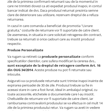
zile de la primirea confirmarii returnarii sau de la momentul in
care ne trimiteti dovezi ca ati expediat produsul inapoi, in contul
bancar indicat de dvs. Daca produsul returnat prezinta semne
clare de deteriorare sau utilizare, rezervam dreptul de a refuza
returnarea.
In cazul in care comanda a beneficiat de promotia "Livrare
gratuita," costurile de returnare vor fi suportate de catre client.
De asemenea, in situatia in care solicitati retragerea din contract,
trebuie sa returnati si orice cadouri care au insotit produsul
respectiv.
Produse Personalizate
Va rugam sa retineti ca
produsele personalizate
conform
specificatiilor clientilor, care sufera modificari la cererea dvs.,
sunt exceptate de la dreptul de retragere conform Art. 16
din OUG 34/2014
. Aceste produse nu pot fi returnate sau
inlocuite.
Asigurati-va ca produsele returnate sunt trimise inapoi inainte de
expirarea perioadei de 30 de zile. Produsul trebuie sa fie in
aceeasi stare in care a fost livrat, ideal in ambalajul original, cu
toate accesoriile, etichetele si documentele care l-au insotit.
Cheltuielile de returnare vor fi suportate de catre client, iar
rambursarea contravalorii produsului se va efectua in cel mult 14
zile de la primirea produsului retur. Va rugam sa aveti in vedere