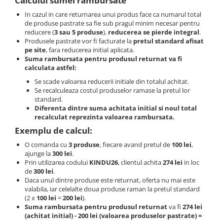
Calculul sumei rambursate
In cazul in care returnarea unui produs face ca numarul total
de produse pastrate sa fie sub pragul minim necesar pentru
reducere (
3 sau 5 produse
),
reducerea se pierde integral
.
Produsele pastrate vor fi facturate la
pretul standard afisat
pe site
, fara reducerea initial aplicata.
Suma rambursata pentru produsul returnat va fi
calculata astfel:
Se scade valoarea reducerii initiale din totalul achitat.
Se recalculeaza costul produselor ramase la pretul lor
standard.
Diferenta dintre suma achitata initial si noul total
recalculat reprezinta valoarea rambursata.
Exemplu de calcul:
O comanda cu
3 produse
, fiecare avand pretul de
100 lei
,
ajunge la
300 lei
.
Prin utilizarea codului
KINDU26
, clientul achita
274 lei
in loc
de
300 lei
.
Daca unul dintre produse este returnat, oferta nu mai este
valabila, iar celelalte doua produse raman la pretul standard
(2 x
100 lei
=
200 lei
).
Suma rambursata pentru produsul returnat
va fi
274 lei
(achitat initial) - 200 lei (valoarea produselor pastrate) =