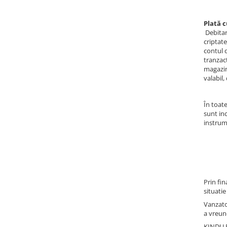
Plată c
Debitar
criptat
contul 
tranzac
magazinu
valabil
În toate
sunt in
instrum
Prin fin
situatie
Vanzato
a vreune
KINDU.R