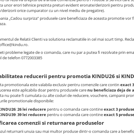
za unor erori tehnice prezinta preturi evident eronate/derizorii pentru produs
/derizorii orice cumparator cu un nivel mediu de pregatire).
ania „Cadou surpriza” produsele care beneficiaza de aceasta promotie vor f
aza.
entul de Relatii Clienti va solutiona reclamatiile in cel mai scurt timp. Recla
office@kindu.ro.
eti probleme legate de o comanda, care nu par a putea fi rezolvate prin email
 de telefon 0772003385
abilitatea reducerii pentru promotia KINDU26 si KIN
ta promotionala este valabila exclusiv pentru comenzile care contin
exact 
cerea este aplicabila doar pentru produsele care
nu beneficiaza deja de 
ta nu poate fi cumulata cu alte coduri de reducere, vouchere, campanii promot
rile promotionale disponibile:
KINDU26
:
26 lei reducere
pentru o comanda care contine
exact 3 produs
KINDU39
:
39 lei reducere
pentru o comanda care contine
exact 5 produs
icarea comenzii si returnarea produselor
azul returnarii unuia sau mai multor produse dintr-o comanda care a benefic