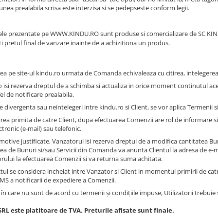
nea prealabila scrisa este interzisa si se pedepseste conform legii.
le prezentate pe
WWW.KINDU.RO
sunt produse si comercializare de SC KIN
ti pretul final de vanzare inainte de a achizitiona un produs.
ea pe site-ul kindu.ro urmata de Comanda echivaleaza cu citirea, intelegerea 
 isi rezerva dreptul de a schimba si actualiza in orice moment continutul acest
fel de notificare prealabila.
e divergenta sau neintelegeri intre kindu.ro si Client, se vor aplica Termenii 
area primita de catre Client, dupa efectuarea Comenzii are rol de informare s
ctronic (e-mail) sau telefonic.
motive justificate, Vanzatorul isi rezerva dreptul de a modifica cantitatea B
tea de Bunuri si/sau Servicii din Comanda va anunta Clientul la adresa de e-m
rului la efectuarea Comenzii si va returna suma achitata.
ul se considera incheiat intre Vanzator si Client in momentul primirii de catr
SMS a notificarii de expediere a Comenzii.
 în care nu sunt de acord cu termenii şi condiţiile impuse, Utilizatorii trebuie 
RL este platitoare de TVA. Preturile afisate sunt finale.