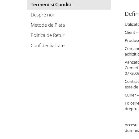
Puzzle
Termeni si Conditii
Tablite, Litere si Cifre
Defini
Despre noi
Jucarii exterior
Utilizat
Metode de Plata
Client 
Politica de Retur
Produse
Confidentialitate
Comanda
achiziti
Vanzato
Comertul
0772003
Contrac
este de 
Curier –
Folosir
dreptul
Accesul/
dumneav