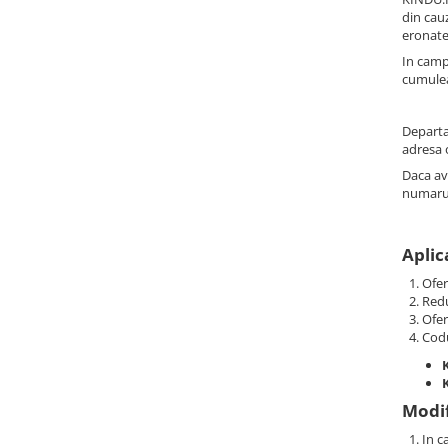
din cau
eronate
In camp
cumule
Departam
adresa 
Daca av
numarul
Aplic
Ofer
Redu
Ofer
Codu
Modif
In c