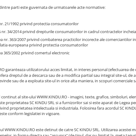
 dintre parti este guvernata de urmatoarele acte normative:
r. 21/1992 privind protectia consumatorilor
nr. 34/2014 privind drepturile consumatorilor in cadrul contractelor incheiat
a nr. 363/2007 privind combaterea practicilor incorecte ale comerciantilor i
slatia europeana privind protectia consumatorilor
a 365/2002 privind comertul electronic
O garanteaza utilizatorului acces limitat, in interes personal (efectuarea de 
nfera dreptul de a descarca sau de a modifica partial sau integral site-ul, de a
vinde sau de a exploata site-ul in orice alta maniera, in scopuri comerciale sa
 continut al site-ului
WWW.KINDU.RO
- imagini, texte, grafice, simboluri, el
ste proprietatea SC KINDU SRL si a furnizorilor sai si este aparat de Legea pe
privind proprietatea intelectuala si industriala. Folosirea fara acordul SC K
ste conform legislatiei in vigoare.
ul
WWW.KINDU.RO
este detinut de catre SC KINDU SRL. Utilizarea acestei m
melor, in forma directa sau "ascunsa" (de tipul, dar nu limitat la, meta tagur