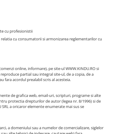
e cu profesionistii
n relatia cu consumatorii si armonizarea reglementarilor cu
comenzi online, informare), pe site-ul
WWW.KINDU.RO
si
 reproduce partial sau integral site-ul, de a copia, de a
u fara acordul prealabil scris al acesteia.
emente de grafica web, email-uri, scripturi, programe si alte
ntru protectia drepturilor de autor (legea nr. 8/1996) si de
INDU SRL a oricaror elemente enumerate mai sus se
arci, a domeniului sau a numelor de comercializare, siglelor
i sau alte tehnici de indexare, cautare web) fara