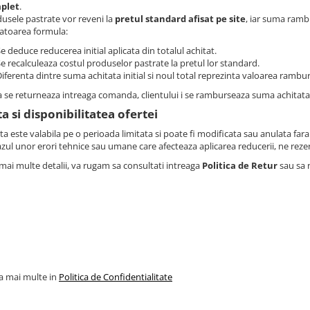
plet
.
usele pastrate vor reveni la
pretul standard afisat pe site
, iar suma ramb
atoarea formula:
e deduce reducerea initial aplicata din totalul achitat.
e recalculeaza costul produselor pastrate la pretul lor standard.
iferenta dintre suma achitata initial si noul total reprezinta valoarea rambu
 se returneaza intreaga comanda, clientului i se ramburseaza suma achitata 
a si disponibilitatea ofertei
ta este valabila pe o perioada limitata si poate fi modificata sau anulata fara 
azul unor erori tehnice sau umane care afecteaza aplicarea reducerii, ne rez
mai multe detalii, va rugam sa consultati intreaga
Politica de Retur
sau sa 
la mai multe in
Politica de Confidentialitate