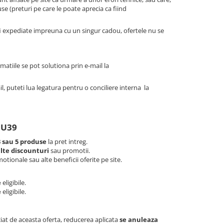
e (preturi pe care le poate aprecia ca fiind
i expediate impreuna cu un singur cadou, ofertele nu se
matiile se pot solutiona prin e-mail la
, puteti lua legatura pentru o conciliere interna la
DU39
3 sau 5 produse
la pret intreg.
alte discounturi
sau promotii.
ionale sau alte beneficii oferite pe site.
e
eligibile.
e
eligibile.
iat de aceasta oferta, reducerea aplicata
se anuleaza