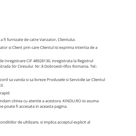
fi furnizate de catre Vanzator, Clientului.
 si Client prin care Clientul isi exprima intentia de a
 Inregistrare CIF 48928130, inregistrata la Registrul
 Strada Str Ciresului Nr. 8 Dobroesti-Ilfov Romania. Tel.:
 sa vanda si sa livreze Produsele si Serviciile iar Clientul
ii.
rapid.
mandam citirea cu atentie a acestora. KINDU.RO isi asuma
ne poate fi accesata in aceasta pagina.
tiilor de ultilizare, si implica acceptul explicit al