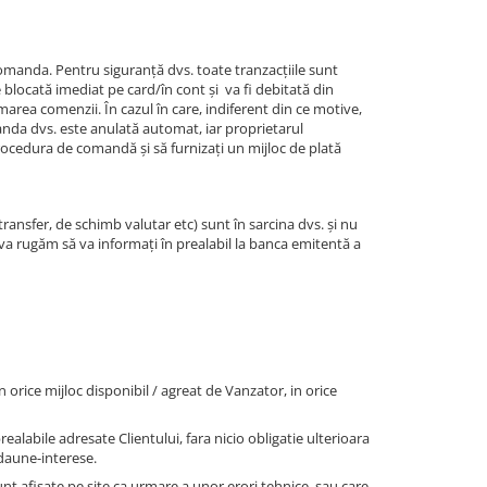
comanda. Pentru siguranță dvs. toate tranzacțiile sunt
blocată imediat pe card/în cont și va fi debitată din
area comenzii. În cazul în care, indiferent din ce motive,
manda dvs. este anulată automat, iar proprietarul
procedura de comandă și să furnizați un mijloc de plată
transfer, de schimb valutar etc) sunt în sarcina dvs. și nu
 va rugăm să va informați în prealabil la banca emitentă a
 orice mijloc disponibil / agreat de Vanzator, in orice
alabile adresate Clientului, fara nicio obligatie ulterioara
 daune-interese.
t afisate pe site ca urmare a unor erori tehnice, sau care,