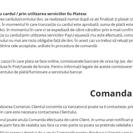
u cardul / prin utilizarea serviciilor Eu Platesc
ea cardului/contului dvs. se realizează numai după ce ați finalizat și plasat 
e. În momentul în care tranzacția cu cardul este aprobată, suma de plată este 
dvs. în momentul în care vi se expediază de către vânzător prin e-mail confirm
ţia cu cardul/prin utilizarea serviciilor PayU eșuează /nu este efectuată, co
lui nu mai are nicio obligație față de dvs. În acest caz va trebui să reluați 
, dintre cele acceptate, arătate în procedura de comandă.
 cazuri în care plata se face online, comisioanele bancare de orice tip (ex. de 
cluse în Preț/taxele de livrare. Pentru informații legate de aceste comisioane
entului de plată/furnizoare a serviciului bancar.
Comanda
alizarea Comenzii, Clientul consimte ca Vanzatorul poate sa il contacteze, prin
 in care este necesara contactarea Clientului.
rul poate anula Comanda efectuata de catre Client, in urma unei notificari pre
i parti fata de cealalta sau fara ca vreo parte sa poata sa pretinda celeilalte
O isi rezerva dreptul de a anula Comenzile pentru Produse si Servicii care sun