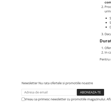
com
Prod
urm
S
S
D
Daca
Durat
Ofer
In c
Pentru 
Newsletter
Nu rata ofertele si promotiile noastre
Vreau sa primesc newsletter cu promotiile magazinului. Af