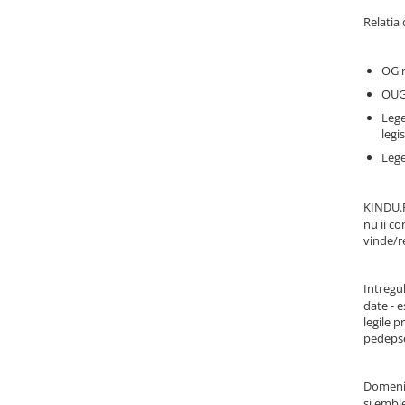
Relatia
OG n
OUG 
Lege
legi
Lege
KINDU.R
nu ii co
vinde/re
Intregul
date - e
legile 
pedepse
Domeni
si emble