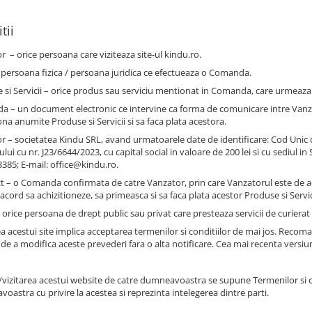
tii
or – orice persoana care viziteaza site-ul kindu.ro.
– persoana fizica / persoana juridica ce efectueaza o Comanda.
 si Servicii – orice produs sau serviciu mentionat in Comanda, care urmeaza a 
 – un document electronic ce intervine ca forma de comunicare intre Vanzator
ona anumite Produse si Servicii si sa faca plata acestora.
r – societatea Kindu SRL, avand urmatoarele date de identificare: Cod Unic de
ui cu nr. J23/6644/2023, cu capital social in valoare de 200 lei si cu sediul in
385; E-mail: office@kindu.ro.
t – o Comanda confirmata de catre Vanzator, prin care Vanzatorul este de acord
acord sa achizitioneze, sa primeasca si sa faca plata acestor Produse si Servic
 orice persoana de drept public sau privat care presteaza servicii de curierat 
ea acestui site implica acceptarea termenilor si conditiilor de mai jos. Reco
 de a modifica aceste prevederi fara o alta notificare. Cea mai recenta versiu
vizitarea acestui website de catre dumneavoastra se supune Termenilor si condi
oastra cu privire la acestea si reprezinta intelegerea dintre parti.