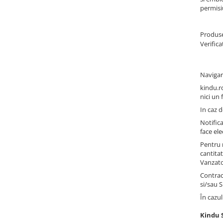
permisiu
Produse
Verifica
Navigar
kindu.ro
nici un 
In caz d
Notific
face ele
Pentru 
cantita
Vanzato
Contract
si/sau 
În cazul
Kindu S