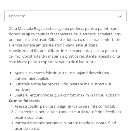
Descriere
Olita Muzicala Regala este alegerea perfecta pentru parintii care
doresc sa ajute copiii sa faca trecerea de la scutece la toaleta intr-
un mod placut si usor. Olita este dotata cu un spatar confortabil
si emite sunete amuzante atunci cand este utilizata,
transformand fiecare utilizare intr-o experienta placuta pentru
cel mic. Construita din materiale plastice rezistente, aceasta olita
este ideala pentru copii de la varsta de 6 luni in sus.
Ajuta la invatarea folosirii olitei, incurajand dezvoltarea
autonomiei copilului.
Sunetele emise fac procesul de invatare mai distractiv si
motivant.
Spatarul ergonomic asigura confort maxim in timpul utilizarii.
Cum se foloseste
:
Asezati copilul pe olita si asigurati-va ca se simte confortabil.
Olita emite sunete atunci cand este utilizata, oferind feedback
pozitiv copilului.
Partea detasabila permite o curatare rapida si usoara, fiind
usor de spalat.