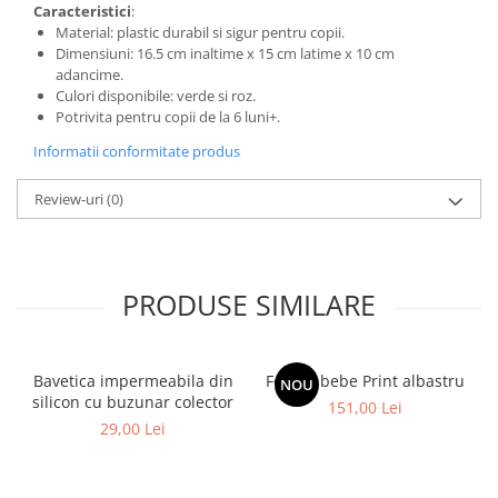
Caracteristici
:
Material: plastic durabil si sigur pentru copii.
Dimensiuni: 16.5 cm inaltime x 15 cm latime x 10 cm
adancime.
Culori disponibile: verde si roz.
Potrivita pentru copii de la 6 luni+.
Informatii conformitate produs
Review-uri
(0)
PRODUSE SIMILARE
Bavetica impermeabila din
Fotoliu bebe Print albastru
NOU
silicon cu buzunar colector
151,00 Lei
29,00 Lei