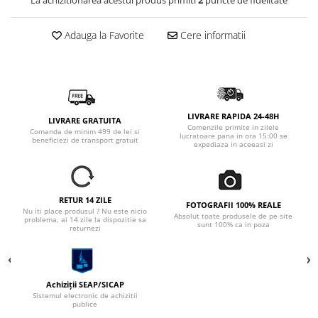
La achizitionarea acestui produs primiti
2
puncte de fidelitate
Adauga la Favorite
Cere informatii
LIVRARE RAPIDA 24-48H
LIVRARE GRATUITA
Comenzile primite in zilele
Comanda de minim 499 de lei si
lucratoare pana in ora 15:00 se
beneficiezi de transport gratuit
expediaza in aceeasi zi
RETUR 14 ZILE
FOTOGRAFII 100% REALE
Nu iti place produsul ? Nu este nicio
Absolut toate produsele de pe site
problema, ai 14 zile la dispozitie sa
sunt 100% ca in poza
returnezi
Achiziții SEAP/SICAP
Sistemul electronic de achizitii
publice