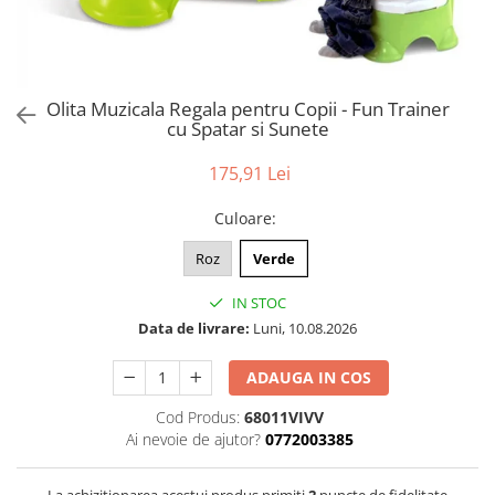
Puzzle
Tablite, Litere si Cifre
Jucarii exterior
Olita Muzicala Regala pentru Copii - Fun Trainer
cu Spatar si Sunete
175,91 Lei
Culoare
:
Roz
Verde
IN STOC
Data de livrare:
Luni, 10.08.2026
ADAUGA IN COS
Cod Produs:
68011VIVV
Ai nevoie de ajutor?
0772003385