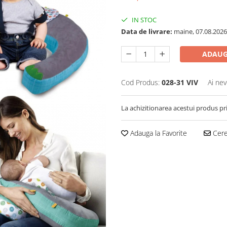
IN STOC
Data de livrare:
maine, 07.08.2026
ADAUG
Cod Produs:
028-31 VIV
Ai nev
La achizitionarea acestui produs pr
Adauga la Favorite
Cere 