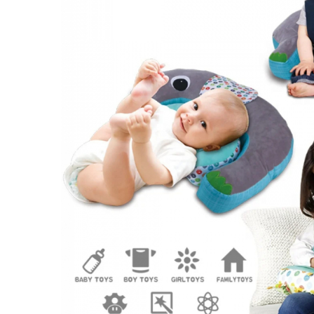
Puzzle
Tablite, Litere si Cifre
Jucarii exterior