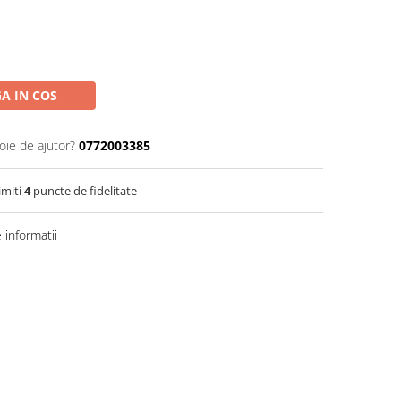
A IN COS
oie de ajutor?
0772003385
imiti
4
puncte de fidelitate
informatii