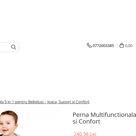
0772003385
0,00
a 5 in 1 pentru Bebelusi – Joaca, Suport si Confort
Perna Multifunctionala
si Confort
240,98 Lei