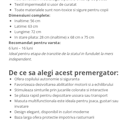
Textil impermeabil si usor de curatat
Toate materialele sunt non-toxice si sigure pentru copii
Dimensiuni complete:
Inaltime: 56 cm
Latime: 63 cm
Lungime: 72 cm
In stare pliata: 28 cm (inaltime) x 68 cm x 75 cm
Recomandat pentru varsta:
6 luni – 16 luni
Ideal pentru etapa de tranzitie de la statul in fundulet la mers
independent.
De ce sa alegi acest premergator:
Ofera copilului autonomie si siguranta
Favorizeaza dezvoltarea abilitatilor motorii si a echilibrului
Stimuleaza simturile prin jucariile colorate si interactive
Se pliaza rapid pentru depozitare usoara sau transport
Masuta multifunctionala este ideala pentru joaca, gustari sau
invatare
Design elegant, disponibil in culori moderne
Baza larga ofera protectie impotriva rasturnarii