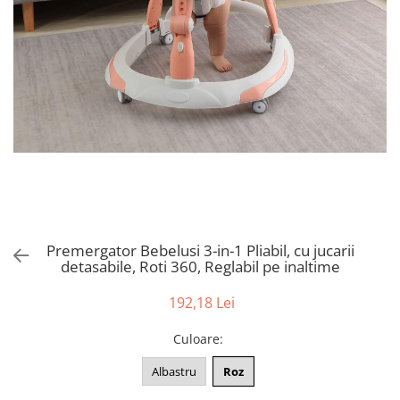
Puzzle
Tablite, Litere si Cifre
Jucarii exterior
Premergator Bebelusi 3-in-1 Pliabil, cu jucarii
detasabile, Roti 360, Reglabil pe inaltime
192,18 Lei
Culoare
:
Albastru
Roz