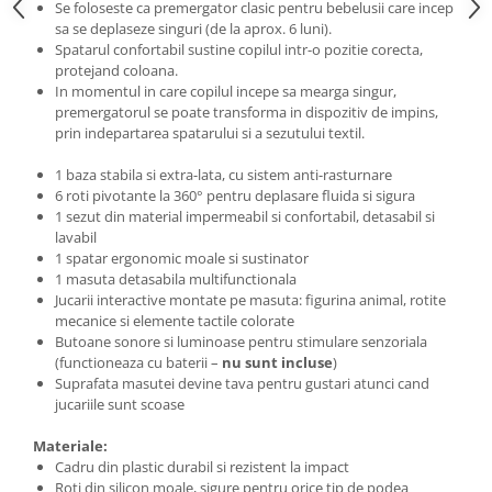
Se foloseste ca premergator clasic pentru bebelusii care incep
sa se deplaseze singuri (de la aprox. 6 luni).
Spatarul confortabil sustine copilul intr-o pozitie corecta,
protejand coloana.
In momentul in care copilul incepe sa mearga singur,
premergatorul se poate transforma in dispozitiv de impins,
prin indepartarea spatarului si a sezutului textil.
1 baza stabila si extra-lata, cu sistem anti-rasturnare
6 roti pivotante la 360° pentru deplasare fluida si sigura
1 sezut din material impermeabil si confortabil, detasabil si
lavabil
1 spatar ergonomic moale si sustinator
1 masuta detasabila multifunctionala
Jucarii interactive montate pe masuta: figurina animal, rotite
mecanice si elemente tactile colorate
Butoane sonore si luminoase pentru stimulare senzoriala
(functioneaza cu baterii –
nu sunt incluse
)
Suprafata masutei devine tava pentru gustari atunci cand
jucariile sunt scoase
Materiale:
Cadru din plastic durabil si rezistent la impact
Roti din silicon moale, sigure pentru orice tip de podea