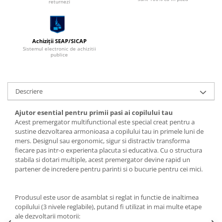
returnezi
Achiziții SEAP/SICAP
Sistemul electronic de achizitii
publice
Descriere
Ajutor esential pentru primii pasi ai copilului tau
Acest premergator multifunctional este special creat pentru a
sustine dezvoltarea armonioasa a copilului tau in primele luni de
mers. Designul sau ergonomic, sigur si distractiv transforma
fiecare pas intr-o experienta placuta si educativa. Cu o structura
stabila si dotari multiple, acest premergator devine rapid un
partener de incredere pentru parinti si o bucurie pentru cei mici.
Produsul este usor de asamblat si reglat in functie de inaltimea
copilului (3 nivele reglabile), putand fi utilizat in mai multe etape
ale dezvoltarii motorii: