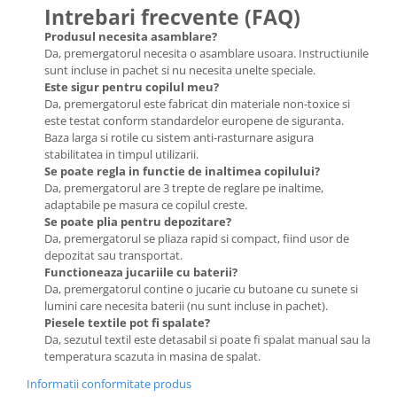
Intrebari frecvente (FAQ)
Produsul necesita asamblare?
Da, premergatorul necesita o asamblare usoara. Instructiunile
sunt incluse in pachet si nu necesita unelte speciale.
Este sigur pentru copilul meu?
Da, premergatorul este fabricat din materiale non-toxice si
este testat conform standardelor europene de siguranta.
Baza larga si rotile cu sistem anti-rasturnare asigura
stabilitatea in timpul utilizarii.
Se poate regla in functie de inaltimea copilului?
Da, premergatorul are 3 trepte de reglare pe inaltime,
adaptabile pe masura ce copilul creste.
Se poate plia pentru depozitare?
Da, premergatorul se pliaza rapid si compact, fiind usor de
depozitat sau transportat.
Functioneaza jucariile cu baterii?
Da, premergatorul contine o jucarie cu butoane cu sunete si
lumini care necesita baterii (nu sunt incluse in pachet).
Piesele textile pot fi spalate?
Da, sezutul textil este detasabil si poate fi spalat manual sau la
temperatura scazuta in masina de spalat.
Informatii conformitate produs