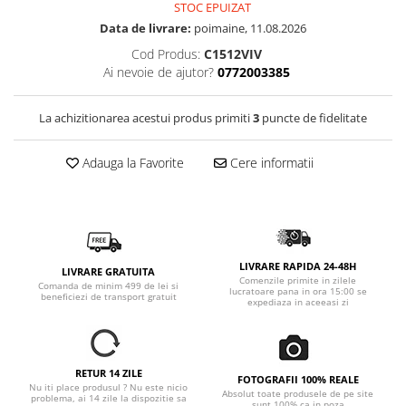
STOC EPUIZAT
Data de livrare:
poimaine, 11.08.2026
Cod Produs:
C1512VIV
Ai nevoie de ajutor?
0772003385
La achizitionarea acestui produs primiti
3
puncte de fidelitate
Adauga la Favorite
Cere informatii
LIVRARE RAPIDA 24-48H
LIVRARE GRATUITA
Comenzile primite in zilele
Comanda de minim 499 de lei si
lucratoare pana in ora 15:00 se
beneficiezi de transport gratuit
expediaza in aceeasi zi
RETUR 14 ZILE
FOTOGRAFII 100% REALE
Nu iti place produsul ? Nu este nicio
Absolut toate produsele de pe site
problema, ai 14 zile la dispozitie sa
sunt 100% ca in poza