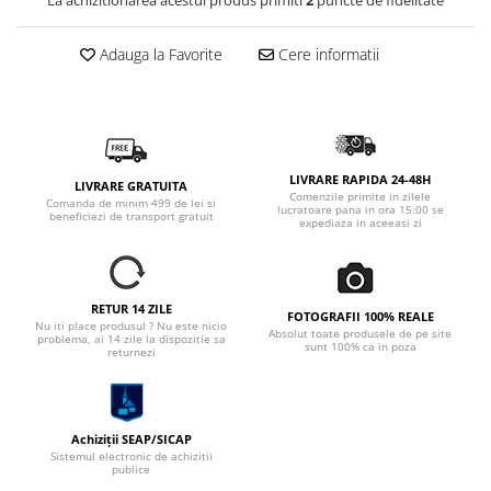
La achizitionarea acestui produs primiti
2
puncte de fidelitate
Adauga la Favorite
Cere informatii
LIVRARE RAPIDA 24-48H
LIVRARE GRATUITA
Comenzile primite in zilele
Comanda de minim 499 de lei si
lucratoare pana in ora 15:00 se
beneficiezi de transport gratuit
expediaza in aceeasi zi
RETUR 14 ZILE
FOTOGRAFII 100% REALE
Nu iti place produsul ? Nu este nicio
Absolut toate produsele de pe site
problema, ai 14 zile la dispozitie sa
sunt 100% ca in poza
returnezi
Achiziții SEAP/SICAP
Sistemul electronic de achizitii
publice