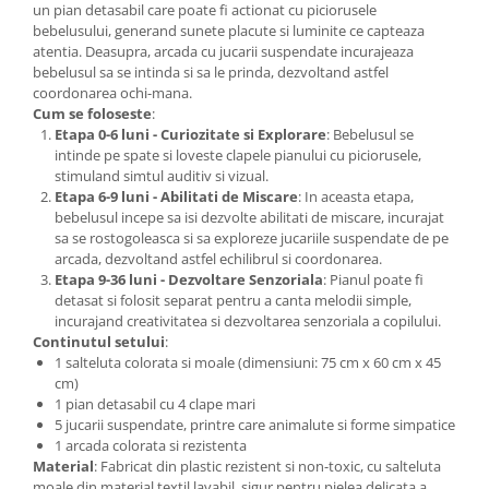
un pian detasabil care poate fi actionat cu piciorusele
bebelusului, generand sunete placute si luminite ce capteaza
atentia. Deasupra, arcada cu jucarii suspendate incurajeaza
bebelusul sa se intinda si sa le prinda, dezvoltand astfel
coordonarea ochi-mana.
Cum se foloseste
:
Etapa 0-6 luni - Curiozitate si Explorare
: Bebelusul se
intinde pe spate si loveste clapele pianului cu piciorusele,
stimuland simtul auditiv si vizual.
Etapa 6-9 luni - Abilitati de Miscare
: In aceasta etapa,
bebelusul incepe sa isi dezvolte abilitati de miscare, incurajat
sa se rostogoleasca si sa exploreze jucariile suspendate de pe
arcada, dezvoltand astfel echilibrul si coordonarea.
Etapa 9-36 luni - Dezvoltare Senzoriala
: Pianul poate fi
detasat si folosit separat pentru a canta melodii simple,
incurajand creativitatea si dezvoltarea senzoriala a copilului.
Continutul setului
:
1 salteluta colorata si moale (dimensiuni: 75 cm x 60 cm x 45
cm)
1 pian detasabil cu 4 clape mari
5 jucarii suspendate, printre care animalute si forme simpatice
1 arcada colorata si rezistenta
Material
: Fabricat din plastic rezistent si non-toxic, cu salteluta
moale din material textil lavabil, sigur pentru pielea delicata a