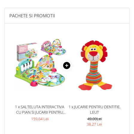
PACHETE SI PROMOTII
1 x SALTELUTA INTERACTIVA
1 x JUCARIE PENTRU DENTITIE,
CU PIAN SI JUCARII PENTRU
LEUT
BEBELUSI
159,64 Lei
49,00Lei
38,27 Lei