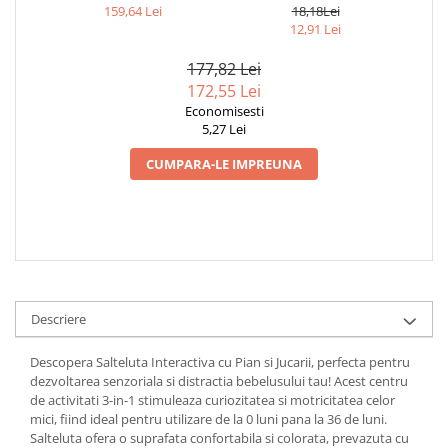
BEBELUSI
- SET EDUCATIV PENTRU
159,64 Lei
18,18Lei
BEBELUSI 3-6 LUNI
12,91 Lei
177,82 Lei
172,55 Lei
Economisesti
5,27 Lei
CUMPARA-LE IMPREUNA
Descriere
Descopera Salteluta Interactiva cu Pian si Jucarii, perfecta pentru
dezvoltarea senzoriala si distractia bebelusului tau! Acest centru
de activitati 3-in-1 stimuleaza curiozitatea si motricitatea celor
mici, fiind ideal pentru utilizare de la 0 luni pana la 36 de luni.
Salteluta ofera o suprafata confortabila si colorata, prevazuta cu