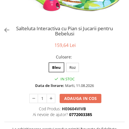
Puzzle
Tablite, Litere si Cifre
Jucarii exterior
Salteluta Interactiva cu Pian si Jucarii pentru
Bebelusi
159,64 Lei
Culoare
:
Bleu
Roz
IN STOC
Data de livrare:
Marti, 11.08.2026
ADAUGA IN COS
Cod Produs:
HE0604VIVB
Ai nevoie de ajutor?
0772003385