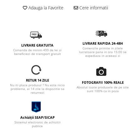
Adauga la Favorite
Cere informatii
LIVRARE RAPIDA 24-48H
LIVRARE GRATUITA
Comenzile primite in zilele
Comanda de minim 499 de lei si
lucratoare pana in ora 15:00 se
beneficiezi de transport gratuit
expediaza in aceeasi zi
RETUR 14 ZILE
FOTOGRAFII 100% REALE
Nu iti place produsul ? Nu este nicio
Absolut toate produsele de pe site
problema, ai 14 zile la dispozitie sa
sunt 100% ca in poza
returnezi
Achiziții SEAP/SICAP
Sistemul electronic de achizitii
publice