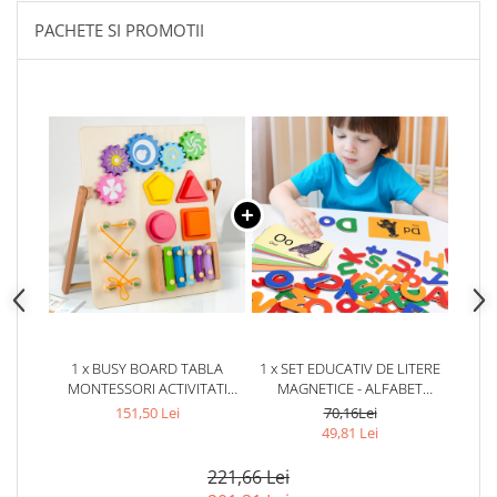
PACHETE SI PROMOTII
1 x BUSY BOARD TABLA
1 x SET EDUCATIV DE LITERE
MONTESSORI ACTIVITATI
MAGNETICE - ALFABET
MULTIPLE PENTRU
COLORAT PENTRU COPII
151,50 Lei
70,16Lei
DEZVOLTAREA COPIILOR
49,81 Lei
221,66 Lei