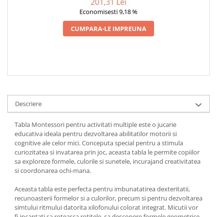
201,31 Lei
Economisesti 9,18 %
CUMPARA-LE IMPREUNA
Descriere
Tabla Montessori pentru activitati multiple este o jucarie
educativa ideala pentru dezvoltarea abilitatilor motorii si
cognitive ale celor mici. Conceputa special pentru a stimula
curiozitatea si invatarea prin joc, aceasta tabla le permite copiilor
sa exploreze formele, culorile si sunetele, incurajand creativitatea
si coordonarea ochi-mana.
Aceasta tabla este perfecta pentru imbunatatirea dexteritatii,
recunoasterii formelor si a culorilor, precum si pentru dezvoltarea
simtului ritmului datorita xilofonului colorat integrat. Micutii vor
fi incantati sa roteasca rotitele, sa descopere formele geometrice