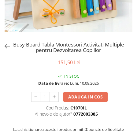
Puzzle
Tablite, Litere si Cifre
Jucarii exterior
Busy Board Tabla Montessori Activitati Multiple
pentru Dezvoltarea Copiilor
151,50 Lei
IN STOC
Data de livrare:
Luni, 10.08.2026
ADAUGA IN COS
Cod Produs:
C1070IL
Ai nevoie de ajutor?
0772003385
La achizitionarea acestui produs primiti
2
puncte de fidelitate