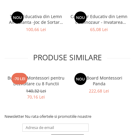
Tabla Educativa din Lemn
Calendar Educativ din Lemn
NOU
NOU
Ambulanta -Joc de Sortare,
cu Dinozaur - Invatarea
Cifre si Pescuit
Timpului, Zilelor si
100,66 Lei
65,08 Lei
Sezoanelor pentru Copii
PRODUSE SIMILARE
Busy Box Montessori pentru
Busy Board Montessori
-70 LEI
NOU
Dezvoltare cu 8 Functii
Panda
140,32 Lei
222,68 Lei
70,16 Lei
Newsletter
Nu rata ofertele si promotiile noastre