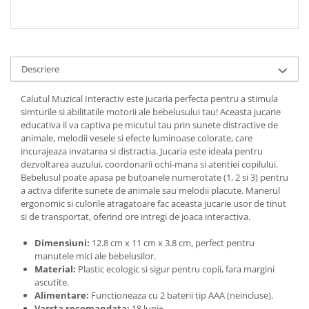
Descriere
Calutul Muzical Interactiv este jucaria perfecta pentru a stimula
simturile si abilitatile motorii ale bebelusului tau! Aceasta jucarie
educativa il va captiva pe micutul tau prin sunete distractive de
animale, melodii vesele si efecte luminoase colorate, care
incurajeaza invatarea si distractia. Jucaria este ideala pentru
dezvoltarea auzului, coordonarii ochi-mana si atentiei copilului.
Bebelusul poate apasa pe butoanele numerotate (1, 2 si 3) pentru
a activa diferite sunete de animale sau melodii placute. Manerul
ergonomic si culorile atragatoare fac aceasta jucarie usor de tinut
si de transportat, oferind ore intregi de joaca interactiva.
Dimensiuni:
12.8 cm x 11 cm x 3.8 cm, perfect pentru
manutele mici ale bebelusilor.
Material:
Plastic ecologic si sigur pentru copii, fara margini
ascutite.
Alimentare:
Functioneaza cu 2 baterii tip AAA (neincluse).
Varsta recomandata:
18 luni+.