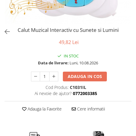
Puzzle
Tablite, Litere si Cifre
Jucarii exterior
Calut Muzical Interactiv cu Sunete si Lumini
49,82 Lei
IN STOC
Data de livrare:
Luni, 10.08.2026
ADAUGA IN COS
Cod Produs:
C1031IL
Ai nevoie de ajutor?
0772003385
Adauga la Favorite
Cere informatii