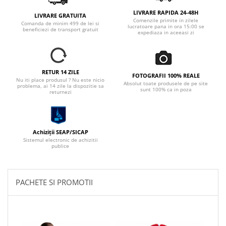
LIVRARE RAPIDA 24-48H
LIVRARE GRATUITA
Comenzile primite in zilele
Comanda de minim 499 de lei si
lucratoare pana in ora 15:00 se
beneficiezi de transport gratuit
expediaza in aceeasi zi
RETUR 14 ZILE
FOTOGRAFII 100% REALE
Nu iti place produsul ? Nu este nicio
Absolut toate produsele de pe site
problema, ai 14 zile la dispozitie sa
sunt 100% ca in poza
returnezi
Achiziții SEAP/SICAP
Sistemul electronic de achizitii
publice
PACHETE SI PROMOTII