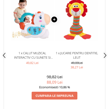
1 x CALUT MUZICAL
1 x JUCARIE PENTRU DENTITIE,
INTERACTIV CU SUNETE SI
LEUT
LUMINI
49,82 Lei
49,00Lei
38,27 Lei
98,82 Lei
88,09 Lei
Economisesti 10,86 %
CUMPARA-LE IMPREUNA