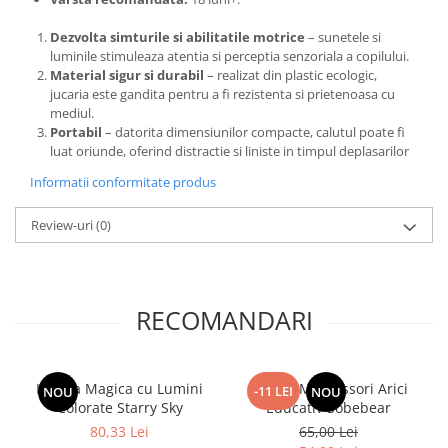
Dezvolta simturile si abilitatile motrice
– sunetele si
luminile stimuleaza atentia si perceptia senzoriala a copilului.
Material sigur si durabil
– realizat din plastic ecologic,
jucaria este gandita pentru a fi rezistenta si prietenoasa cu
mediul.
Portabil
– datorita dimensiunilor compacte, calutul poate fi
luat oriunde, oferind distractie si liniste in timpul deplasarilor
Informatii conformitate produs
Review-uri
(0)
RECOMANDARI
Lampa Magica cu Lumini
Jucarie Montessori Arici
-11 LEI
NOU
NOU
Colorate Starry Sky
Educativ Sobebear
80,33 Lei
65,00 Lei