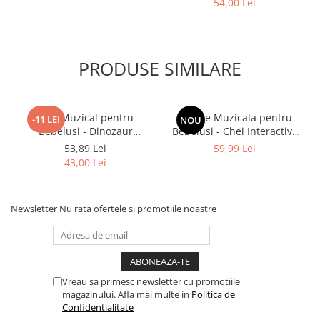
54,00 Lei
PRODUSE SIMILARE
Pian Muzical pentru
Jucarie Muzicala pentru
-11 LEI
NOU
Bebelusi - Dinozaur
Bebelusi - Chei Interactive
Interactiv
cu Sunete si Lumini
53,89 Lei
59,99 Lei
43,00 Lei
Newsletter
Nu rata ofertele si promotiile noastre
Vreau sa primesc newsletter cu promotiile
magazinului. Afla mai multe in
Politica de
Confidentialitate