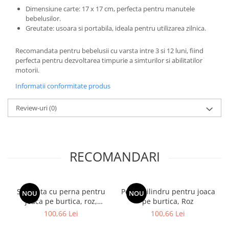
Dimensiune carte: 17 x 17 cm, perfecta pentru manutele
bebelusilor.
Greutate: usoara si portabila, ideala pentru utilizarea zilnica.
Recomandata pentru bebelusii cu varsta intre 3 si 12 luni, fiind
perfecta pentru dezvoltarea timpurie a simturilor si abilitatilor
motorii.
Informatii conformitate produs
Review-uri
(0)
RECOMANDARI
Salteluta cu perna pentru
Perna cilindru pentru joaca
NOU
NOU
joaca pe burtica, roz,
pe burtica, Roz
Unicornul vesel
100,66 Lei
100,66 Lei