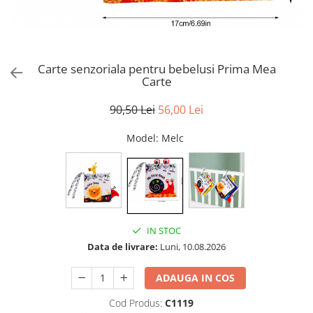
Puzzle
Tablite, Litere si Cifre
Jucarii exterior
Carte senzoriala pentru bebelusi Prima Mea
Carte
90,50 Lei
56,00 Lei
Model
: Melc
IN STOC
Data de livrare:
Luni, 10.08.2026
ADAUGA IN COS
Cod Produs:
C1119