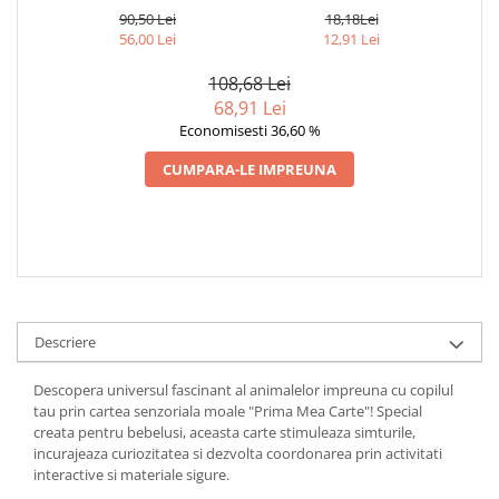
CARTE
- SET EDUCATIV PENTRU
90,50 Lei
18,18Lei
BEBELUSI 3-6 LUNI
56,00 Lei
12,91 Lei
108,68 Lei
68,91 Lei
Economisesti 36,60 %
CUMPARA-LE IMPREUNA
Descriere
Descopera universul fascinant al animalelor impreuna cu copilul
tau prin cartea senzoriala moale "Prima Mea Carte"! Special
creata pentru bebelusi, aceasta carte stimuleaza simturile,
incurajeaza curiozitatea si dezvolta coordonarea prin activitati
interactive si materiale sigure.