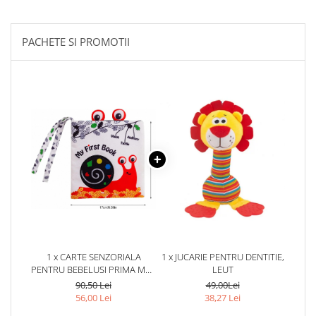
PACHETE SI PROMOTII
1 x CARTE SENZORIALA
1 x JUCARIE PENTRU DENTITIE,
PENTRU BEBELUSI PRIMA MEA
LEUT
CARTE
90,50 Lei
49,00Lei
56,00 Lei
38,27 Lei