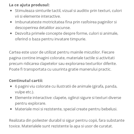
La ce ajuta produsul:
Stimuleaza simturile tactil, vizual si auditiv prin texturi, culori
vii si elemente interactive.
Imbunatateste motricitatea fina prin rasfoirea paginilor si
descoperirea detaliilor ascunse.
Dezvolta primele concepte despre forme, culori si animale,
oferind o baza pentru invatare timpurie.
Cartea este usor de utilizat pentru mainile micutilor. Fiecare
pagina contine imagini colorate, materiale tactile si activitati
precum ridicarea clapetelor sau explorarea texturilor diferite.
Poate fi transportata cu usurinta gratie manerului practic.
Continutul cartii:
6 pagini viu colorate cu ilustratii de animale (girafa, panda,
vulpe etc.).
Elemente interactive: clapete, oglinzi sigure si texturi diverse
pentru explorare.
Materiale moi si rezistente, special create pentru bebelusi.
Realizata din poliester durabil si sigur pentru copii, fara substante
toxice. Materialele sunt rezistente la apa si usor de curatat.