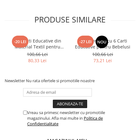
PRODUSE SIMILARE
Set Carti Educative din
Set Interactiv cu 6 Carti
-20 LEI
-27 LEI
NOU
Material Textil pentru
Educative pentru Bebelusi
Dezvoltarea Simturilor –
100,66 Lei
100,66 Lei
Baby Vision Alb/Negru
80,33 Lei
73,21 Lei
Newsletter
Nu rata ofertele si promotiile noastre
Vreau sa primesc newsletter cu promotiile
magazinului. Afla mai multe in
Politica de
Confidentialitate