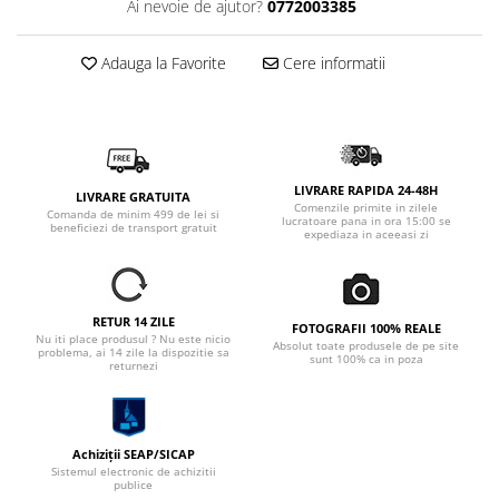
Ai nevoie de ajutor?
0772003385
Adauga la Favorite
Cere informatii
LIVRARE RAPIDA 24-48H
LIVRARE GRATUITA
Comenzile primite in zilele
Comanda de minim 499 de lei si
lucratoare pana in ora 15:00 se
beneficiezi de transport gratuit
expediaza in aceeasi zi
RETUR 14 ZILE
FOTOGRAFII 100% REALE
Nu iti place produsul ? Nu este nicio
Absolut toate produsele de pe site
problema, ai 14 zile la dispozitie sa
sunt 100% ca in poza
returnezi
Achiziții SEAP/SICAP
Sistemul electronic de achizitii
publice