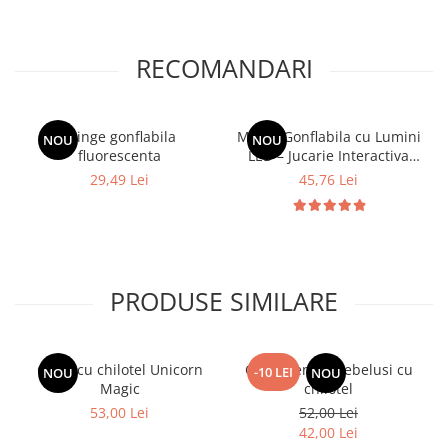
RECOMANDARI
Minge gonflabila
Minge Gonflabila cu Lumini
NOU
NOU
fluorescenta
LED – Jucarie Interactiva
pentru Copii, cu Maner si
29,49 Lei
45,76 Lei
Cablu Luminos
PRODUSE SIMILARE
Colac cu chilotel Unicorn
Colac pentru bebelusi cu
-10 LEI
NOU
NOU
Magic
chilotel
53,00 Lei
52,00 Lei
42,00 Lei