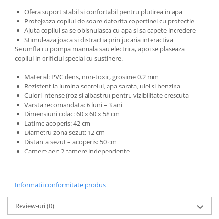
Ofera suport stabil si confortabil pentru plutirea in apa
Protejeaza copilul de soare datorita copertinei cu protectie
Ajuta copilul sa se obisnuiasca cu apa si sa capete incredere
Stimuleaza joaca si distractia prin jucaria interactiva
Se umfla cu pompa manuala sau electrica, apoi se plaseaza
copilul in orificiul special cu sustinere.
Material: PVC dens, non-toxic, grosime 0.2 mm
Rezistent la lumina soarelui, apa sarata, ulei si benzina
Culori intense (roz si albastru) pentru vizibilitate crescuta
Varsta recomandata: 6 luni – 3 ani
Dimensiuni colac: 60 x 60 x 58 cm
Latime acoperis: 42 cm
Diametru zona sezut: 12 cm
Distanta sezut – acoperis: 50 cm
Camere aer: 2 camere independente
Informatii conformitate produs
Review-uri
(0)