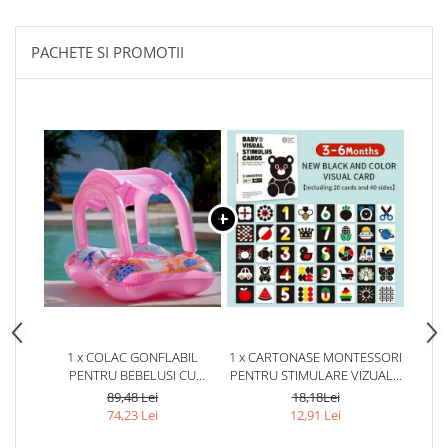
PACHETE SI PROMOTII
1 x COLAC GONFLABIL
1 x CARTONASE MONTESSORI
PENTRU BEBELUSI CU
PENTRU STIMULARE VIZUALA
ACOPERIS SI CHILOTEL
- SET EDUCATIV PENTRU
89,48 Lei
18,18Lei
BEBELUSI 3-6 LUNI
74,23 Lei
12,91 Lei