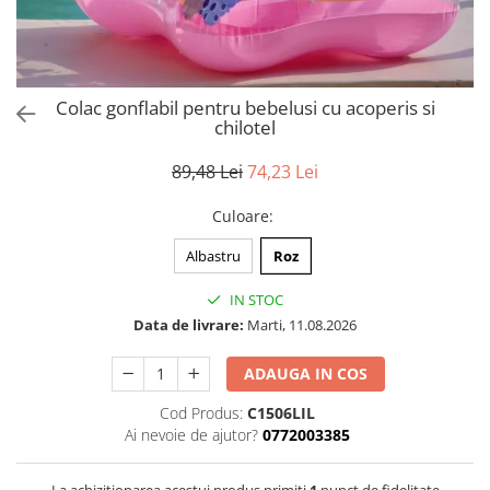
Puzzle
Tablite, Litere si Cifre
Jucarii exterior
Colac gonflabil pentru bebelusi cu acoperis si
chilotel
89,48 Lei
74,23 Lei
Culoare
:
Albastru
Roz
IN STOC
Data de livrare:
Marti, 11.08.2026
ADAUGA IN COS
Cod Produs:
C1506LIL
Ai nevoie de ajutor?
0772003385