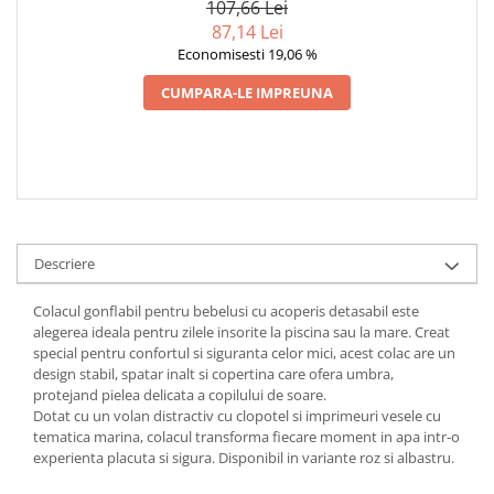
107,66 Lei
87,14 Lei
Economisesti 19,06 %
CUMPARA-LE IMPREUNA
Descriere
Colacul gonflabil pentru bebelusi cu acoperis detasabil este
alegerea ideala pentru zilele insorite la piscina sau la mare. Creat
special pentru confortul si siguranta celor mici, acest colac are un
design stabil, spatar inalt si copertina care ofera umbra,
protejand pielea delicata a copilului de soare.
Dotat cu un volan distractiv cu clopotel si imprimeuri vesele cu
tematica marina, colacul transforma fiecare moment in apa intr-o
experienta placuta si sigura. Disponibil in variante roz si albastru.