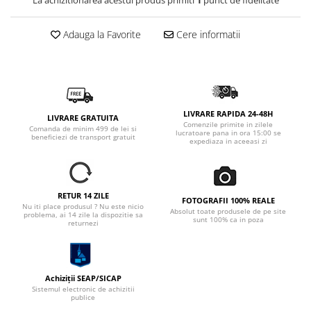
La achizitionarea acestui produs primiti
1
punct de fidelitate
Adauga la Favorite
Cere informatii
LIVRARE RAPIDA 24-48H
LIVRARE GRATUITA
Comenzile primite in zilele
Comanda de minim 499 de lei si
lucratoare pana in ora 15:00 se
beneficiezi de transport gratuit
expediaza in aceeasi zi
RETUR 14 ZILE
FOTOGRAFII 100% REALE
Nu iti place produsul ? Nu este nicio
Absolut toate produsele de pe site
problema, ai 14 zile la dispozitie sa
sunt 100% ca in poza
returnezi
Achiziții SEAP/SICAP
Sistemul electronic de achizitii
publice