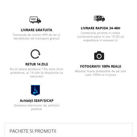
LIVRARE RAPIDA 24-48H
LIVRARE GRATUITA
Comenzile primite in zilele
Comanda de minim 499 de lei si
lucratoare pana in ora 15:00 se
beneficiezi de transport gratuit
expediaza in aceeasi zi
RETUR 14 ZILE
FOTOGRAFII 100% REALE
Nu iti place produsul ? Nu este nicio
Absolut toate produsele de pe site
problema, ai 14 zile la dispozitie sa
sunt 100% ca in poza
returnezi
Achiziții SEAP/SICAP
Sistemul electronic de achizitii
publice
PACHETE SI PROMOTII