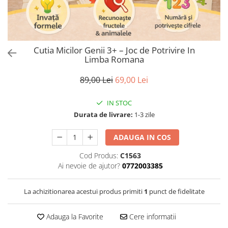
Puzzle
Tablite, Litere si Cifre
Jucarii exterior
Cutia Micilor Genii 3+ – Joc de Potrivire In
Limba Romana
89,00 Lei
69,00 Lei
IN STOC
Durata de livrare:
1-3 zile
ADAUGA IN COS
Cod Produs:
C1563
Ai nevoie de ajutor?
0772003385
La achizitionarea acestui produs primiti
1
punct de fidelitate
Adauga la Favorite
Cere informatii