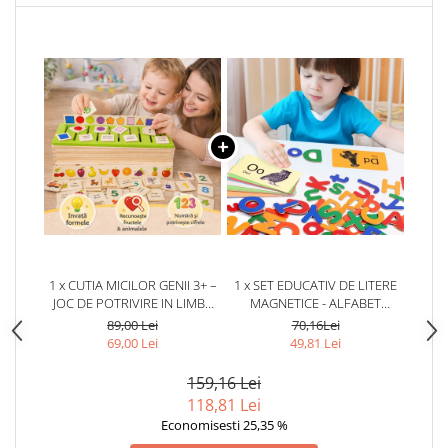
1 x CUTIA MICILOR GENII 3+ –
1 x SET EDUCATIV DE LITERE
JOC DE POTRIVIRE IN LIMBA
MAGNETICE - ALFABET
ROMANA
COLORAT PENTRU COPII
89,00 Lei
70,16Lei
69,00 Lei
49,81 Lei
159,16 Lei
118,81 Lei
Economisesti 25,35 %