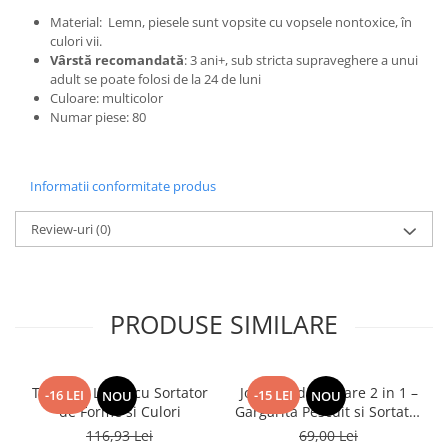
Material: Lemn, piesele sunt vopsite cu vopsele nontoxice, în
culori vii.
Vârstă recomandată
: 3 ani+, sub stricta supraveghere a unui
adult se poate folosi de la 24 de luni
Culoare: multicolor
Numar piese: 80
Informatii conformitate produs
Review-uri
(0)
PRODUSE SIMILARE
Tren din Lemn cu Sortator
Joc de Indemanare 2 in 1 –
-16 LEI
-15 LEI
NOU
NOU
de Forme si Culori
Gargarita Pescuit si Sortator
Educativ din Lemn
116,93 Lei
69,00 Lei