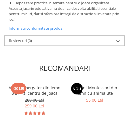
Depozitare practica in sertare pentru o joaca organizata
Aceasta jucarie educativa nu doar ca dezvolta abilitati esentiale
pentru micuti, dar si ofera ore intregi de distractie si invatare prin
joc!
Informatii conformitate produs
Review-uri
(0)
RECOMANDARI
Antepremergator din lemn
Labirint Montessori din
-30 LEI
NOU
6 in 1 si centru de joaca
lemn cu animalute
289,00 Lei
55,00 Lei
259,00 Lei