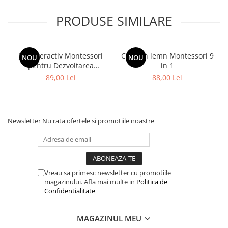
PRODUSE SIMILARE
Joc Interactiv Montessori
Cub din lemn Montessori 9
NOU
NOU
pentru Dezvoltarea
in 1
Abilitaților cognitive si de
89,00 Lei
88,00 Lei
indemanare la Copii
Newsletter
Nu rata ofertele si promotiile noastre
Vreau sa primesc newsletter cu promotiile
magazinului. Afla mai multe in
Politica de
Confidentialitate
MAGAZINUL MEU