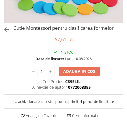
Puzzle
Tablite, Litere si Cifre
Jucarii exterior
Cutie Montessori pentru clasificarea formelor
97,61 Lei
IN STOC
Data de livrare:
Luni, 10.08.2026
ADAUGA IN COS
Cod Produs:
C895LIL
Ai nevoie de ajutor?
0772003385
La achizitionarea acestui produs primiti
1
punct de fidelitate
Adauga la Favorite
Cere informatii