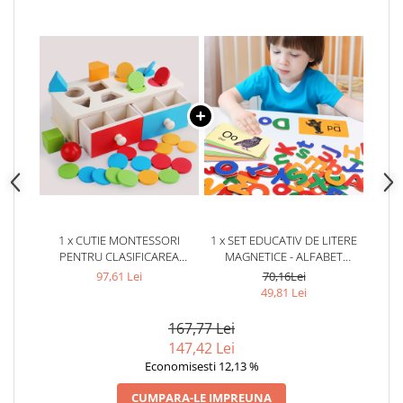
1 x CUTIE MONTESSORI
1 x SET EDUCATIV DE LITERE
PENTRU CLASIFICAREA
MAGNETICE - ALFABET
FORMELOR
COLORAT PENTRU COPII
97,61 Lei
70,16Lei
49,81 Lei
167,77 Lei
147,42 Lei
Economisesti 12,13 %
CUMPARA-LE IMPREUNA