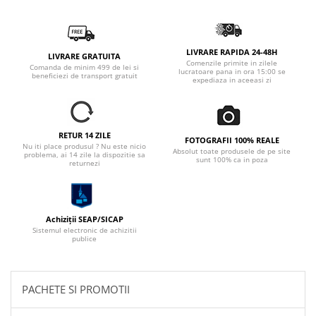
LIVRARE RAPIDA 24-48H
LIVRARE GRATUITA
Comenzile primite in zilele
Comanda de minim 499 de lei si
lucratoare pana in ora 15:00 se
beneficiezi de transport gratuit
expediaza in aceeasi zi
RETUR 14 ZILE
FOTOGRAFII 100% REALE
Nu iti place produsul ? Nu este nicio
Absolut toate produsele de pe site
problema, ai 14 zile la dispozitie sa
sunt 100% ca in poza
returnezi
Achiziții SEAP/SICAP
Sistemul electronic de achizitii
publice
PACHETE SI PROMOTII