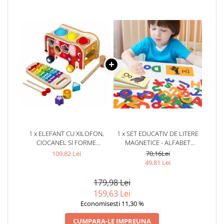
1 x ELEFANT CU XILOFON,
1 x SET EDUCATIV DE LITERE
CIOCANEL SI FORME
MAGNETICE - ALFABET
COLORATE
COLORAT PENTRU COPII
109,82 Lei
70,16Lei
49,81 Lei
179,98 Lei
159,63 Lei
Economisesti 11,30 %
CUMPARA-LE IMPREUNA