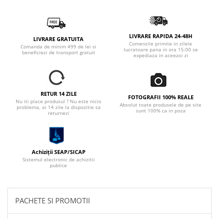
LIVRARE RAPIDA 24-48H
LIVRARE GRATUITA
Comenzile primite in zilele
Comanda de minim 499 de lei si
lucratoare pana in ora 15:00 se
beneficiezi de transport gratuit
expediaza in aceeasi zi
RETUR 14 ZILE
FOTOGRAFII 100% REALE
Nu iti place produsul ? Nu este nicio
Absolut toate produsele de pe site
problema, ai 14 zile la dispozitie sa
sunt 100% ca in poza
returnezi
Achiziții SEAP/SICAP
Sistemul electronic de achizitii
publice
PACHETE SI PROMOTII