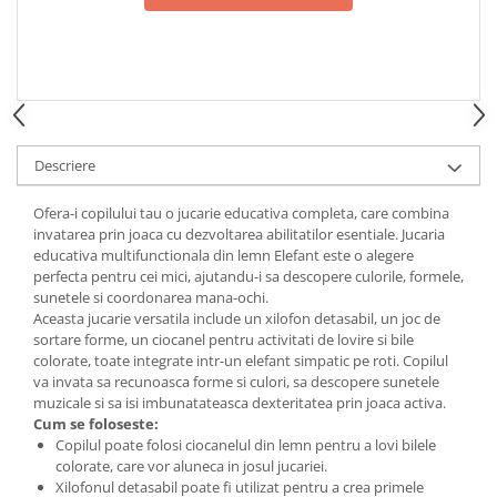
Descriere
Ofera-i copilului tau o jucarie educativa completa, care combina
invatarea prin joaca cu dezvoltarea abilitatilor esentiale. Jucaria
educativa multifunctionala din lemn Elefant este o alegere
perfecta pentru cei mici, ajutandu-i sa descopere culorile, formele,
sunetele si coordonarea mana-ochi.
Aceasta jucarie versatila include un xilofon detasabil, un joc de
sortare forme, un ciocanel pentru activitati de lovire si bile
colorate, toate integrate intr-un elefant simpatic pe roti. Copilul
va invata sa recunoasca forme si culori, sa descopere sunetele
muzicale si sa isi imbunatateasca dexteritatea prin joaca activa.
Cum se foloseste:
Copilul poate folosi ciocanelul din lemn pentru a lovi bilele
colorate, care vor aluneca in josul jucariei.
Xilofonul detasabil poate fi utilizat pentru a crea primele