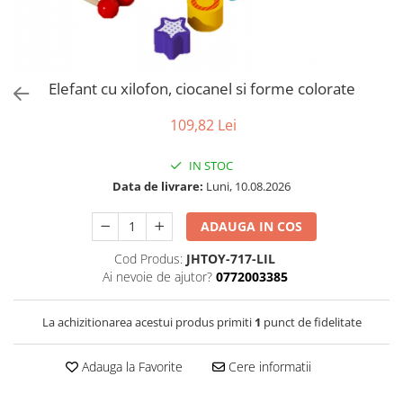
Puzzle
Tablite, Litere si Cifre
Jucarii exterior
Elefant cu xilofon, ciocanel si forme colorate
109,82 Lei
IN STOC
Data de livrare:
Luni, 10.08.2026
ADAUGA IN COS
Cod Produs:
JHTOY-717-LIL
Ai nevoie de ajutor?
0772003385
La achizitionarea acestui produs primiti
1
punct de fidelitate
Adauga la Favorite
Cere informatii