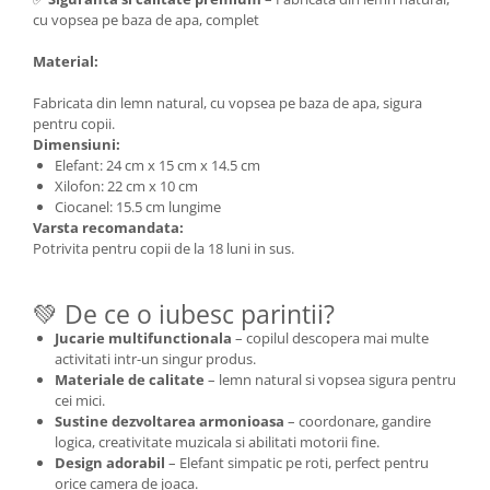
cu vopsea pe baza de apa, complet
Material:
Fabricata din lemn natural, cu vopsea pe baza de apa, sigura
pentru copii.
Dimensiuni:
Elefant: 24 cm x 15 cm x 14.5 cm
Xilofon: 22 cm x 10 cm
Ciocanel: 15.5 cm lungime
Varsta recomandata:
Potrivita pentru copii de la 18 luni in sus.
💚 De ce o iubesc parintii?
Jucarie multifunctionala
– copilul descopera mai multe
activitati intr-un singur produs.
Materiale de calitate
– lemn natural si vopsea sigura pentru
cei mici.
Sustine dezvoltarea armonioasa
– coordonare, gandire
logica, creativitate muzicala si abilitati motorii fine.
Design adorabil
– Elefant simpatic pe roti, perfect pentru
orice camera de joaca.