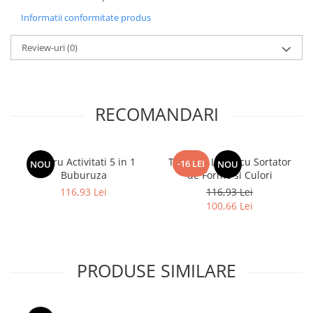
Informatii conformitate produs
Review-uri
(0)
RECOMANDARI
Centru Activitati 5 in 1
Tren din Lemn cu Sortator
-16 LEI
NOU
NOU
Buburuza
de Forme si Culori
116,93 Lei
116,93 Lei
100,66 Lei
PRODUSE SIMILARE