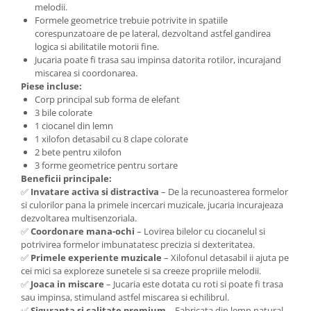
melodii.
Formele geometrice trebuie potrivite in spatiile
corespunzatoare de pe lateral, dezvoltand astfel gandirea
logica si abilitatile motorii fine.
Jucaria poate fi trasa sau impinsa datorita rotilor, incurajand
miscarea si coordonarea.
Piese incluse:
Corp principal sub forma de elefant
3 bile colorate
1 ciocanel din lemn
1 xilofon detasabil cu 8 clape colorate
2 bete pentru xilofon
3 forme geometrice pentru sortare
Beneficii principale:
✅
Invatare activa si distractiva
– De la recunoasterea formelor
si culorilor pana la primele incercari muzicale, jucaria incurajeaza
dezvoltarea multisenzoriala.
✅
Coordonare mana-ochi
– Lovirea bilelor cu ciocanelul si
potrivirea formelor imbunatatesc precizia si dexteritatea.
✅
Primele experiente muzicale
– Xilofonul detasabil ii ajuta pe
cei mici sa exploreze sunetele si sa creeze propriile melodii.
✅
Joaca in miscare
– Jucaria este dotata cu roti si poate fi trasa
sau impinsa, stimuland astfel miscarea si echilibrul.
✅
Siguranta si calitate premium
– Fabricata din lemn natural,