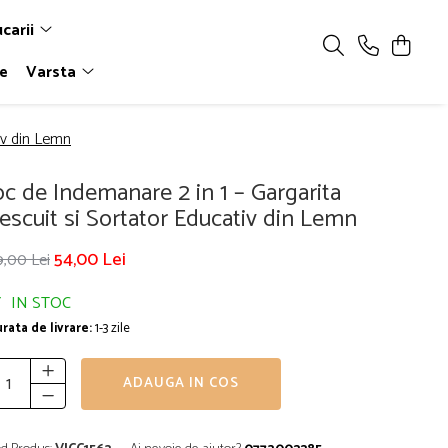
ucarii
le
Varsta
iv din Lemn
oc de Indemanare 2 in 1 – Gargarita
escuit si Sortator Educativ din Lemn
54,00 Lei
9,00 Lei
IN STOC
rata de livrare:
1-3 zile
ADAUGA IN COS