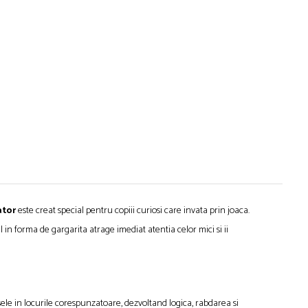
ator
este creat special pentru copiii curiosi care invata prin joaca.
in forma de gargarita atrage imediat atentia celor mici si ii
ele in locurile corespunzatoare, dezvoltand logica, rabdarea si