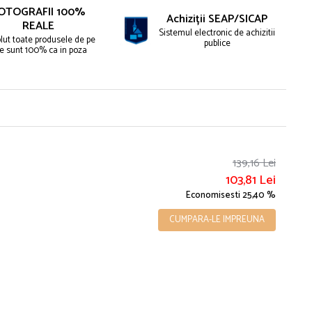
OTOGRAFII 100%
Achiziții SEAP/SICAP
REALE
Sistemul electronic de achizitii
lut toate produsele de pe
publice
te sunt 100% ca in poza
139,16 Lei
103,81 Lei
Economisesti 25,40 %
CUMPARA-LE IMPREUNA