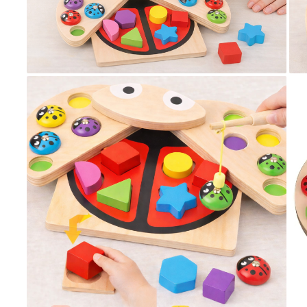
Puzzle
Tablite, Litere si Cifre
Jucarii exterior