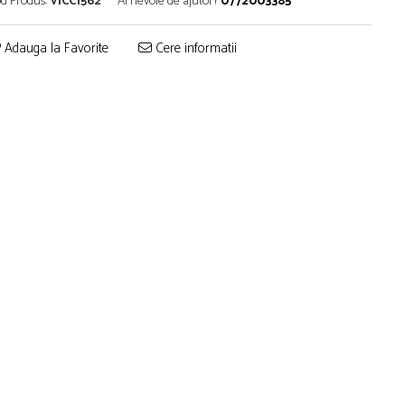
d Produs:
VICC1562
Ai nevoie de ajutor?
0772003385
Adauga la Favorite
Cere informatii