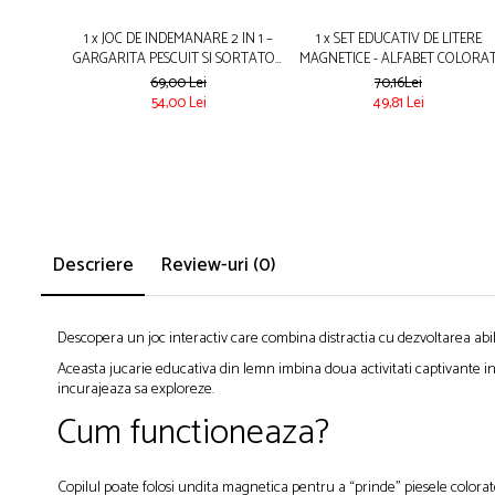
1 x JOC DE INDEMANARE 2 IN 1 –
1 x SET EDUCATIV DE LITERE
GARGARITA PESCUIT SI SORTATOR
MAGNETICE - ALFABET COLORA
EDUCATIV DIN LEMN
PENTRU COPII
69,00 Lei
70,16Lei
54,00 Lei
49,81 Lei
Descriere
Review-uri
(0)
Descopera un joc interactiv care combina distractia cu dezvoltarea abili
Aceasta jucarie educativa din lemn imbina doua activitati captivante int
incurajeaza sa exploreze.
Cum functioneaza?
Copilul poate folosi undita magnetica pentru a “prinde” piesele colorat