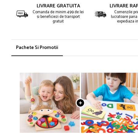
LIVRARE GRATUITA
LIVRARE RAP
Comanda de minim 499 de lei
Comenzile prim
si beneficiezi de transport
lucratoare pana 
gratuit
expediaza in
Pachete Si Promotii