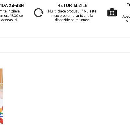
F
IDA 24-48H
RETUR 14 ZILE
ite in zilele
Nu iti place produsul ? Nu este
in ora 15:00 se
nicio problema, ai 14 zile la
Abso
 aceeasi zi
dispozitie sa returnezi
si