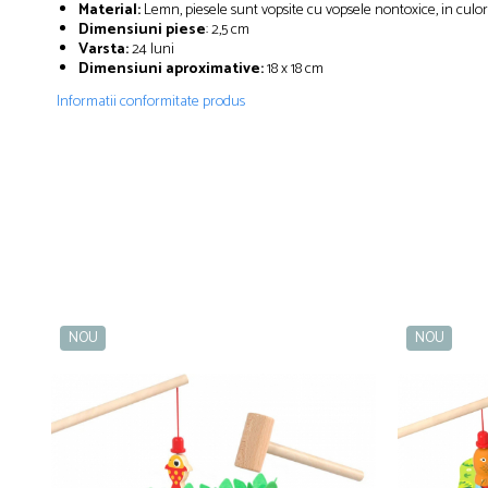
Material:
Lemn, piesele sunt vopsite cu vopsele nontoxice, in culori 
Dimensiuni piese
: 2,5 cm
Varsta:
24 luni
Dimensiuni aproximative:
18 x 18 cm
Informatii conformitate produs
NOU
NOU