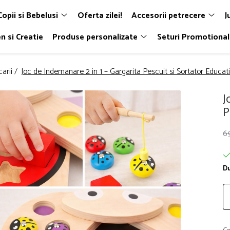
Copii si Bebelusi
Oferta zilei!
Accesorii petrecere
J
n si Creatie
Produse personalizate
Seturi Promotiona
carii /
Joc de Indemanare 2 in 1 – Gargarita Pescuit si Sortator Educat
J
P
6
Du