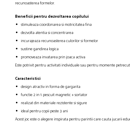
recunoasterea formelor.
Beneficii pentru dezvoltarea copilului
stimuleaza coordonarea si motricitatea fina
dezvolta atentia si concentrarea
incurajeaza recunoasterea culorilor si formelor
sustine gandirea logica
promoveaza invatarea prin joaca activa
Este potrivit pentru activitati individuale sau pentru momente petrecu
Caracteristici
design atractiv in forma de gargarita
functie 2 in 1: pescuit magnetic + sortator
realizat din materiale rezistente si sigure
ideal pentru copii peste 3 ani
Acest joc este o alegere inspirata pentru parintii care cauta jucarii ed