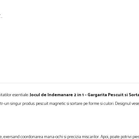
T
tatilor esentiale:
Jocul de Indemanare 2 in 1 – Gargarita Pescuit si Sort
r-un singur produs: pescuit magnetic si sortare pe forme si culori. Designul vesel 
e, exersand coordonarea mana-ochi si precizia miscarilor. Apoi, poate potrivi pies