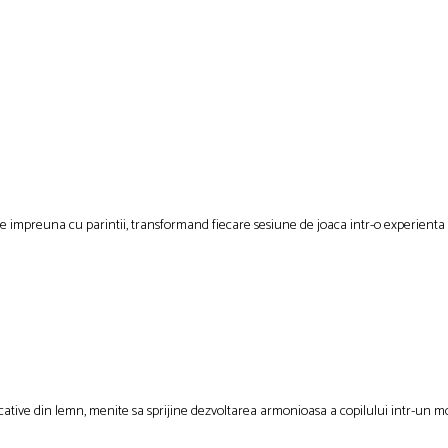
te impreuna cu parintii, transformand fiecare sesiune de joaca intr-o experienta
ucative din lemn, menite sa sprijine dezvoltarea armonioasa a copilului intr-un mod