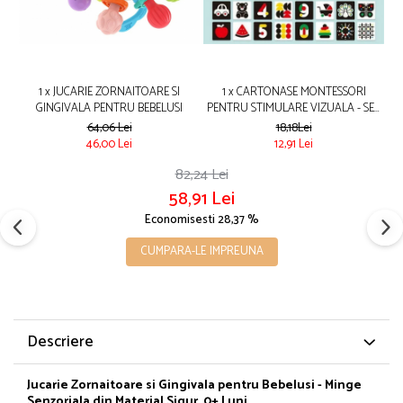
1 x JUCARIE ZORNAITOARE SI
1 x CARTONASE MONTESSORI
GINGIVALA PENTRU BEBELUSI
PENTRU STIMULARE VIZUALA - SET
EDUCATIV PENTRU BEBELUSI 3-6
64,06 Lei
18,18Lei
LUNI
46,00 Lei
12,91 Lei
82,24 Lei
58,91 Lei
Economisesti 28,37 %
CUMPARA-LE IMPREUNA
Descriere
Jucarie Zornaitoare si Gingivala pentru Bebelusi - Minge
Senzoriala din Material Sigur, 0+ Luni