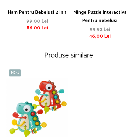
Ham Pentru Bebelusi 2 In 1
Minge Puzzle Interactiva
Pentru Bebelusi
Pa
99,00 Lei
86,00 Lei
55,92 Lei
46,00 Lei
Produse similare
NOU