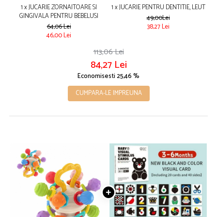
1 x JUCARIE ZORNAITOARE SI
1 x JUCARIE PENTRU DENTITIE, LEUT
GINGIVALA PENTRU BEBELUSI
49,00Lei
64,06 Lei
38,27 Lei
46,00 Lei
113,06 Lei
84,27 Lei
Economisesti 25,46 %
CUMPARA-LE IMPREUNA