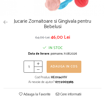
Puzzle
Tablite, Litere si Cifre
Jucarii exterior
Jucarie Zornaitoare si Gingivala pentru
Bebelusi
46,00 Lei
64,06 Lei
IN STOC
Data de livrare:
poimaine, 11.08.2026
ADAUGA IN COS
Cod Produs:
HE0194VIV
Ai nevoie de ajutor?
0772003385
Adauga la Favorite
Cere informatii