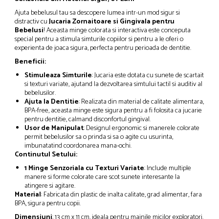
Ajuta bebelusul tau sa descopere lumea intr-un mod sigur si
distractiv cu
Jucaria Zornaitoare si Gingivala pentru
Bebelusi
! Aceasta minge colorata si interactiva este conceputa
special pentru a stimula simturile copiilor si pentru a le oferi o
experienta de joaca sigura, perfecta pentru perioada de dentitie.
Beneficii:
Stimuleaza Simturile
: Jucaria este dotata cu sunete de scartait
si texturi variate, ajutand la dezvoltarea simtului tactil si auditiv al
bebelusilor.
Ajuta la Dentitie
: Realizata din material de calitate alimentara,
BPA-free, aceasta minge este sigura pentru a fi folosita ca jucarie
pentru dentitie, calmand disconfortul gingival.
Usor de Manipulat
: Designul ergonomic si manerele colorate
permit bebelusilor sa o prinda si sa o agite cu usurinta,
imbunatatind coordonarea mana-ochi.
Continutul Setului:
1 Minge Senzoriala cu Texturi Variate
: Include multiple
manere si forme colorate care scot sunete interesante la
atingere si agitare.
Material
: Fabricata din plastic de inalta calitate, grad alimentar, fara
BPA, sigura pentru copii.
Dimensiuni
: 13 cm x 11 cm, ideala pentru mainile micilor exploratori.