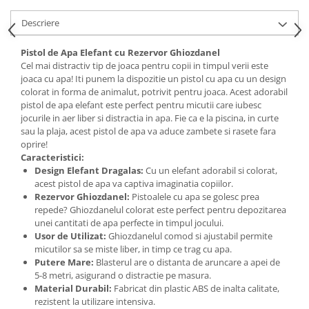
Descriere
Pistol de Apa Elefant cu Rezervor Ghiozdanel
Cel mai distractiv tip de joaca pentru copii in timpul verii este
joaca cu apa! Iti punem la dispozitie un pistol cu apa cu un design
colorat in forma de animalut, potrivit pentru joaca. Acest adorabil
pistol de apa elefant este perfect pentru micutii care iubesc
jocurile in aer liber si distractia in apa. Fie ca e la piscina, in curte
sau la plaja, acest pistol de apa va aduce zambete si rasete fara
oprire!
Caracteristici:
Design Elefant Dragalas:
Cu un elefant adorabil si colorat,
acest pistol de apa va captiva imaginatia copiilor.
Rezervor Ghiozdanel:
Pistoalele cu apa se golesc prea
repede? Ghiozdanelul colorat este perfect pentru depozitarea
unei cantitati de apa perfecte in timpul jocului.
Usor de Utilizat:
Ghiozdanelul comod si ajustabil permite
micutilor sa se miste liber, in timp ce trag cu apa.
Putere Mare:
Blasterul are o distanta de aruncare a apei de
5-8 metri, asigurand o distractie pe masura.
Material Durabil:
Fabricat din plastic ABS de inalta calitate,
rezistent la utilizare intensiva.