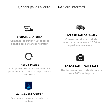
Adauga la Favorite
Cere informatii
LIVRARE RAPIDA 24-48H
LIVRARE GRATUITA
Comenzile primite in zilele
Comanda de minim 499 de lei si
lucratoare pana in ora 15:00 se
beneficiezi de transport gratuit
expediaza in aceeasi zi
RETUR 14 ZILE
FOTOGRAFII 100% REALE
Nu iti place produsul ? Nu este nicio
Absolut toate produsele de pe site
problema, ai 14 zile la dispozitie sa
sunt 100% ca in poza
returnezi
Achiziții SEAP/SICAP
Sistemul electronic de achizitii
publice