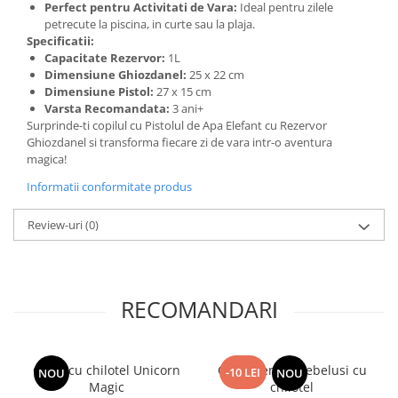
Perfect pentru Activitati de Vara:
Ideal pentru zilele
petrecute la piscina, in curte sau la plaja.
Specificatii:
Capacitate Rezervor:
1L
Dimensiune Ghiozdanel:
25 x 22 cm
Dimensiune Pistol:
27 x 15 cm
Varsta Recomandata:
3 ani+
Surprinde-ti copilul cu Pistolul de Apa Elefant cu Rezervor
Ghiozdanel si transforma fiecare zi de vara intr-o aventura
magica!
Informatii conformitate produs
Review-uri
(0)
RECOMANDARI
Colac cu chilotel Unicorn
Colac pentru bebelusi cu
-10 LEI
NOU
NOU
Magic
chilotel