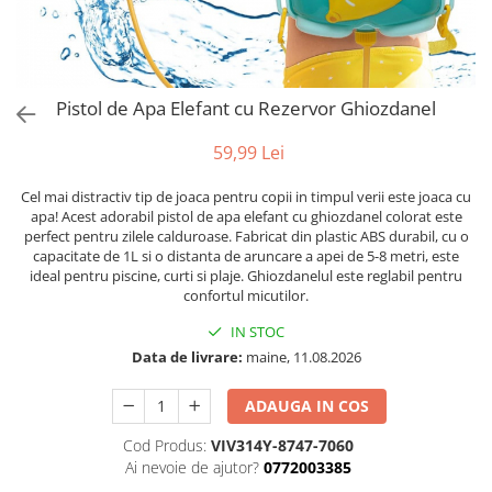
Puzzle
Tablite, Litere si Cifre
Jucarii exterior
Pistol de Apa Elefant cu Rezervor Ghiozdanel
59,99 Lei
Cel mai distractiv tip de joaca pentru copii in timpul verii este joaca cu
apa! Acest adorabil pistol de apa elefant cu ghiozdanel colorat este
perfect pentru zilele calduroase. Fabricat din plastic ABS durabil, cu o
capacitate de 1L si o distanta de aruncare a apei de 5-8 metri, este
ideal pentru piscine, curti si plaje. Ghiozdanelul este reglabil pentru
confortul micutilor.
IN STOC
Data de livrare:
maine, 11.08.2026
ADAUGA IN COS
Cod Produs:
VIV314Y-8747-7060
Ai nevoie de ajutor?
0772003385