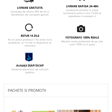
LIVRARE RAPIDA 24-48H
LIVRARE GRATUITA
Comenzile primite in zilele
Comanda de minim 499 de lei si
lucratoare pana in ora 15:00 se
beneficiezi de transport gratuit
expediaza in aceeasi zi
RETUR 14 ZILE
FOTOGRAFII 100% REALE
Nu iti place produsul ? Nu este nicio
Absolut toate produsele de pe site
problema, ai 14 zile la dispozitie sa
sunt 100% ca in poza
returnezi
Achiziții SEAP/SICAP
Sistemul electronic de achizitii
publice
PACHETE SI PROMOTII