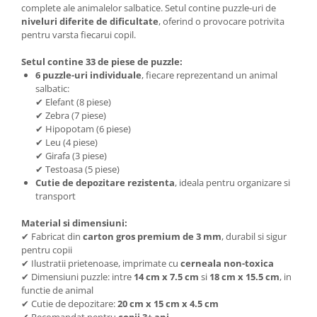
complete ale animalelor salbatice. Setul contine puzzle-uri de
niveluri diferite de dificultate
, oferind o provocare potrivita
pentru varsta fiecarui copil.
Setul contine 33 de piese de puzzle:
6 puzzle-uri individuale
, fiecare reprezentand un animal
salbatic:
✔ Elefant (8 piese)
✔ Zebra (7 piese)
✔ Hipopotam (6 piese)
✔ Leu (4 piese)
✔ Girafa (3 piese)
✔ Testoasa (5 piese)
Cutie de depozitare rezistenta
, ideala pentru organizare si
transport
Material si dimensiuni
:
✔ Fabricat din
carton gros premium de 3 mm
, durabil si sigur
pentru copii
✔ Ilustratii prietenoase, imprimate cu
cerneala non-toxica
✔ Dimensiuni puzzle: intre
14 cm x 7.5 cm
si
18 cm x 15.5 cm
, in
functie de animal
✔ Cutie de depozitare:
20 cm x 15 cm x 4.5 cm
✔ Recomandat pentru
copii 3+ ani