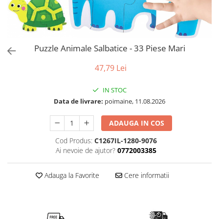
Puzzle
Tablite, Litere si Cifre
Jucarii exterior
Puzzle Animale Salbatice - 33 Piese Mari
47,79 Lei
IN STOC
Data de livrare:
poimaine, 11.08.2026
ADAUGA IN COS
Cod Produs:
C1267IL-1280-9076
Ai nevoie de ajutor?
0772003385
Adauga la Favorite
Cere informatii