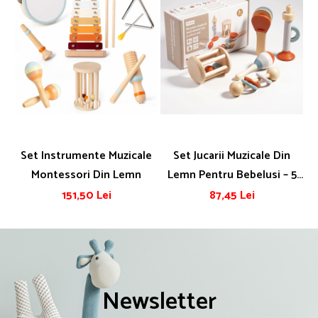
Set Instrumente Muzicale
Set Jucarii Muzicale Din
Montessori Din Lemn
Lemn Pentru Bebelusi – 5
Piese Educative Pentru
151,50 Lei
87,45 Lei
Dezvoltare
Newsletter