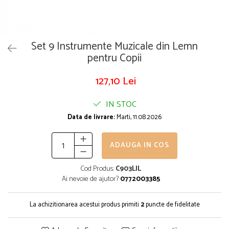
Puzzle
Tablite, Litere si Cifre
Jucarii exterior
Set 9 Instrumente Muzicale din Lemn
pentru Copii
127,10 Lei
IN STOC
Data de livrare:
Marti, 11.08.2026
ADAUGA IN COS
Cod Produs:
C903LIL
Ai nevoie de ajutor?
0772003385
La achizitionarea acestui produs primiti
2
puncte de fidelitate