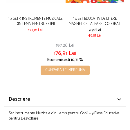
1 x SET 9 INSTRUMENTE MUZICALE
1 x SET EDUCATIV DE LITERE
DIN LEMN PENTRU COPII
MAGNETICE - ALFABET COLORAT
PENTRU COPII
127,10 Lei
70,16Lei
49,81 Lei
197,26 Lei
176,91 Lei
Economisesti 10,31 %
CUMPARA-LE IMPREUNA
Descriere
Set Instrumente Muzicale din Lemn pentru Copii – 9 Piese Educative
pentru Dezvoltare