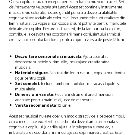
Ofera copilului tau un inceput perfect in lumea muzicii cu acest
Set
de Instrumente Muzicale din Lemn
! Acest set contine 9 instrumente
muzicale viu colorate, fiecare gandit pentru a dezvolta abilitatile
cognitive si senzoriale ale celor mici. Instrumentele sunt realizate din
lemn natural, cu vopsea non-toxica, si sunt potrivite pentru manutele
delicate ale copiilor. Fiecare instrument, de la tamburina la xilofon,
contribuie la dezvoltarea coordonarii mana-ochi, simtului ritmic si
creativitatii copilului tau. Ideal pentru copii cu varsta de peste 12 luni.
Dezvoltare senzoriala si muzicala
: Ajuta copilul sa
descopere sunetele si ritmurile, incurajand creativitatea
muzicala.
Materiale sigure
: Fabricat din lemn natural, vopsea non-toxica,
sigur pentru copii.
Set complet
: Include tamburina, xilofon, maracas, clopotei si
multe altele.
Dimensiuni variate
: Fiecare instrument are dimensiuni
adaptate pentru maini mici, usor de manevrat.
Varsta recomandata
: 12 luni+.
Acest set muzical nu este doar un mod distractiv de a petrece timpul,
ci si o modalitate excelenta de a stimula dezvoltarea senzoriala si
cognitiva a copilului. Jucariile ajuta la intelegerea sunetelor, la
imbunatatirea coordonarii si incurajeaza exprimarea creativa. Este