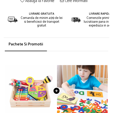
Adauga la Favorite
Cere informatii
LIVRARE GRATUITA
LIVRARE RAPIDA 2
Comanda de minim 499 de lei
Comenzile primite i
si beneficiezi de transport
lucratoare pana in or
gratuit
expediaza in acee
Pachete Si Promotii