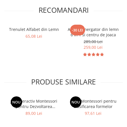
RECOMANDARI
Trenulet Alfabet din Lemn
Antepremergator din lemn
-30 LEI
6 in 1 si centru de joaca
65,08 Lei
289,00 Lei
259,00 Lei
PRODUSE SIMILARE
Joc Interactiv Montessori
Cutie Montessori pentru
NOU
NOU
pentru Dezvoltarea
clasificarea formelor
Abilitaților cognitive si de
89,00 Lei
97,61 Lei
indemanare la Copii