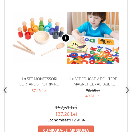
1 x SET MONTESSORI
1 x SET EDUCATIV DE LITERE
SORTARE SI POTRIVIRE
MAGNETICE - ALFABET
COLORAT PENTRU COPII
87,45 Lei
70,16Lei
49,81 Lei
157,61 Lei
137,26 Lei
Economisesti 12,91 %
CUMPARA-LE IMPREUNA