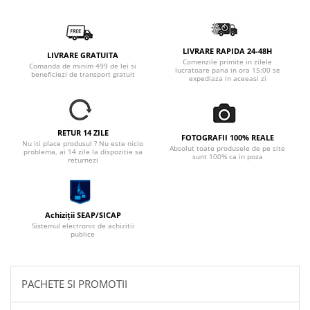
LIVRARE RAPIDA 24-48H
LIVRARE GRATUITA
Comenzile primite in zilele
Comanda de minim 499 de lei si
lucratoare pana in ora 15:00 se
beneficiezi de transport gratuit
expediaza in aceeasi zi
RETUR 14 ZILE
FOTOGRAFII 100% REALE
Nu iti place produsul ? Nu este nicio
Absolut toate produsele de pe site
problema, ai 14 zile la dispozitie sa
sunt 100% ca in poza
returnezi
Achiziții SEAP/SICAP
Sistemul electronic de achizitii
publice
PACHETE SI PROMOTII