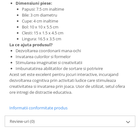
Dimensiuni piese:
Papusi: 7.5 cm inaltime
Bile: 3 cm diametru
Cupe: 4 cm inaltime
Bol: 10 x 10 x 5.5 cm
Clesti: 15 x 1.5 x 4.5 cm
Lingura: 16.5 x 3.5 cm
La ce ajuta produsul?
Dezvoltarea coordonarii mana-ochi
Invatarea culorilor si formelor
Stimularea imaginatiei si creativitatii
Imbunatatirea abilitatilor de sortare si potrivire
Acest set este excelent pentru jocuri interactive, incurajand
dezvoltarea cognitiva prin activitati ludice care stimuleaza
creativitatea si invatarea prin joaca. Usor de utilizat, setul ofera
ore intregi de distractie educativa.
Informatii conformitate produs
Review-uri
(0)