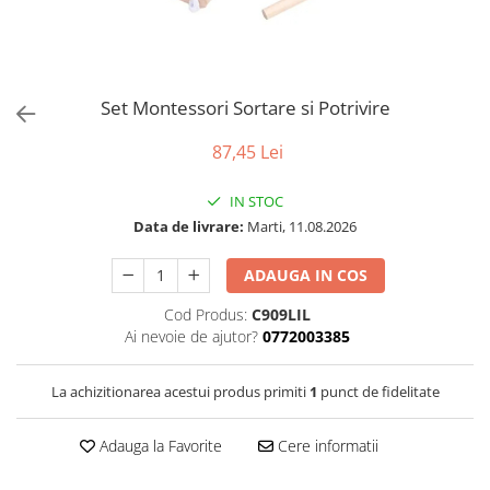
Puzzle
Tablite, Litere si Cifre
Jucarii exterior
Set Montessori Sortare si Potrivire
87,45 Lei
IN STOC
Data de livrare:
Marti, 11.08.2026
ADAUGA IN COS
Cod Produs:
C909LIL
Ai nevoie de ajutor?
0772003385
La achizitionarea acestui produs primiti
1
punct de fidelitate
Adauga la Favorite
Cere informatii