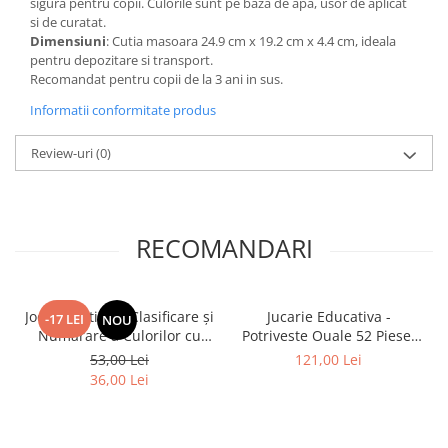
sigura pentru copii. Culorile sunt pe baza de apa, usor de aplicat
si de curatat.
Dimensiuni
: Cutia masoara 24.9 cm x 19.2 cm x 4.4 cm, ideala
pentru depozitare si transport.
Recomandat pentru copii de la 3 ani in sus.
Informatii conformitate produs
Review-uri
(0)
RECOMANDARI
Joc Educativ de Clasificare și
Jucarie Educativa -
-17 LEI
NOU
Numarare a Culorilor cu
Potriveste Ouale 52 Piese,
Dinozauri - DinoSort
Invatarea Literelor si
53,00 Lei
121,00 Lei
Potrivirea Culorilor
36,00 Lei