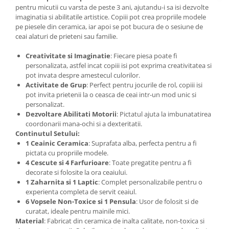
pentru micutii cu varsta de peste 3 ani, ajutandu-i sa isi dezvolte
imaginatia si abilitatile artistice. Copiii pot crea propriile modele
pe piesele din ceramica, iar apoi se pot bucura de o sesiune de
ceai alaturi de prieteni sau familie.
Creativitate si Imaginatie
: Fiecare piesa poate fi
personalizata, astfel incat copiii isi pot exprima creativitatea si
pot invata despre amestecul culorilor.
Activitate de Grup
: Perfect pentru jocurile de rol, copiii isi
pot invita prietenii la o ceasca de ceai intr-un mod unic si
personalizat.
Dezvoltare Abilitati Motorii
: Pictatul ajuta la imbunatatirea
coordonarii mana-ochi si a dexteritatii.
Continutul Setului:
1 Ceainic Ceramica
: Suprafata alba, perfecta pentru a fi
pictata cu propriile modele.
4 Cescute si 4 Farfurioare
: Toate pregatite pentru a fi
decorate si folosite la ora ceaiului.
1 Zaharnita si 1 Laptic
: Complet personalizabile pentru o
experienta completa de servit ceaiul.
6 Vopsele Non-Toxice si 1 Pensula
: Usor de folosit si de
curatat, ideale pentru mainile mici.
Material
: Fabricat din ceramica de inalta calitate, non-toxica si