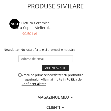
PRODUSE SIMILARE
Set de Pictura Ceramica
NOU
pentru Copii - Atelierul
Micilor Artisti, 9 Piese, 3+
90,50 Lei
Ani
Newsletter
Nu rata ofertele si promotiile noastre
Vreau sa primesc newsletter cu promotiile
magazinului. Afla mai multe in
Politica de
Confidentialitate
MAGAZINUL MEU
CLIENTI