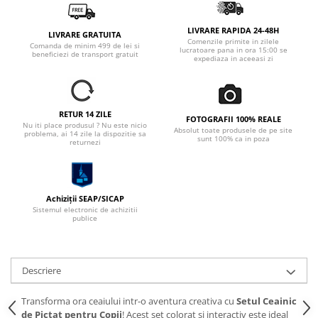
LIVRARE RAPIDA 24-48H
LIVRARE GRATUITA
Comenzile primite in zilele
Comanda de minim 499 de lei si
lucratoare pana in ora 15:00 se
beneficiezi de transport gratuit
expediaza in aceeasi zi
RETUR 14 ZILE
FOTOGRAFII 100% REALE
Nu iti place produsul ? Nu este nicio
Absolut toate produsele de pe site
problema, ai 14 zile la dispozitie sa
sunt 100% ca in poza
returnezi
Achiziții SEAP/SICAP
Sistemul electronic de achizitii
publice
Descriere
Transforma ora ceaiului intr-o aventura creativa cu
Setul Ceainic
de Pictat pentru Copii
! Acest set colorat si interactiv este ideal