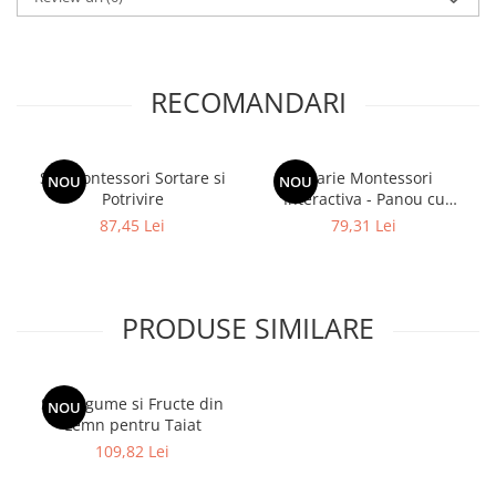
RECOMANDARI
Set Montessori Sortare si
Jucarie Montessori
NOU
NOU
Potrivire
Interactiva - Panou cu
Elemente de Dexteritate
87,45 Lei
79,31 Lei
PRODUSE SIMILARE
Set Legume si Fructe din
NOU
Lemn pentru Taiat
109,82 Lei