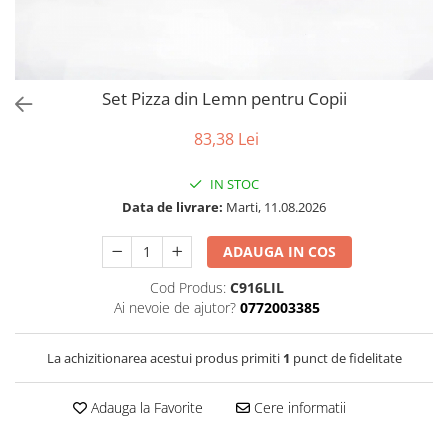
Puzzle
Tablite, Litere si Cifre
Jucarii exterior
Set Pizza din Lemn pentru Copii
83,38 Lei
IN STOC
Data de livrare:
Marti, 11.08.2026
ADAUGA IN COS
Cod Produs:
C916LIL
Ai nevoie de ajutor?
0772003385
La achizitionarea acestui produs primiti
1
punct de fidelitate
Adauga la Favorite
Cere informatii