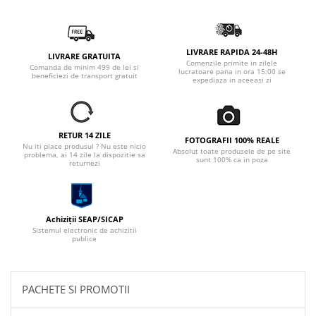
LIVRARE RAPIDA 24-48H
LIVRARE GRATUITA
Comenzile primite in zilele
Comanda de minim 499 de lei si
lucratoare pana in ora 15:00 se
beneficiezi de transport gratuit
expediaza in aceeasi zi
RETUR 14 ZILE
FOTOGRAFII 100% REALE
Nu iti place produsul ? Nu este nicio
Absolut toate produsele de pe site
problema, ai 14 zile la dispozitie sa
sunt 100% ca in poza
returnezi
Achiziții SEAP/SICAP
Sistemul electronic de achizitii
publice
PACHETE SI PROMOTII