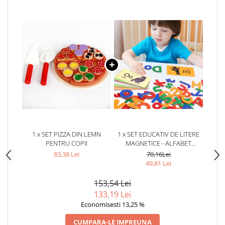
1 x SET PIZZA DIN LEMN
1 x SET EDUCATIV DE LITERE
PENTRU COPII
MAGNETICE - ALFABET
COLORAT PENTRU COPII
83,38 Lei
70,16Lei
49,81 Lei
153,54 Lei
133,19 Lei
Economisesti 13,25 %
CUMPARA-LE IMPREUNA