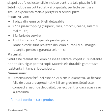
si apoi pot folosi ustensilele incluse pentru a taia pizza in felii.
Setul include un cutit rotativ si o spatula, perfecte pentru a
simula experienta reala a pregatirii si servirii pizzei.
Piese incluse
:
1 pizza din lemn cu 6 felii detasabile
27 de piese topping (ciuperci, rosii, broccoli, ceapa, salam si
mai multe)
1 farfurie de servire
1 cutit rotativ si 1 spatula pentru pizza
Toate piesele sunt realizate din lemn durabil si au margini
rotunjite pentru siguranta celor mici.
Material
:
Setul este realizat din lemn de inalta calitate, vopsit cu substante
non-toxice, sigur pentru copii. Materialele durabile garanteaza
rezistenta in timp si joaca sigura.
Dimensiuni
:
Dimensiunea farfuriei este de 21.5 cm in diametru, iar fiecare
felie de pizza are aproximativ 3.5 cm grosime. Setul este
compact si usor de depozitat, perfect pentru joaca acasa sau
la gradinita.
Informatii conformitate produs
Review-uri
(0)