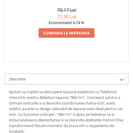
78,17 Lei
72,90 Lei
Economisesti 6,74 %
CUMPARA-LE IMPREUNA
Descriere
Ajutati-va copilul sa descopere bucuria explorarii cu Telefonul
Interactiv pentru Bebelusi Iepuras "Bibi Irn". Conceput pentru a
stimula simturile si a dezvolta coordonarea mana-ochi, acest
telefon jucarie cu design adorabil de iepuras este ideal pentru cei
mici. Cu butoane colorate , "Bibi Irn" ii ajuta pe bebelusi sa-si
imbunatateasca dexteritatea si sa dezvolte abilitatile motorii fine,
transformand fiecare moment de joaca intr-o experienta de
invatare.