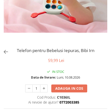
Puzzle
Tablite, Litere si Cifre
Jucarii exterior
Telefon pentru Bebelusi Iepuras, Bibi Irn
59,99 Lei
IN STOC
Data de livrare:
Luni, 10.08.2026
ADAUGA IN COS
Cod Produs:
C1036IL
Ai nevoie de ajutor?
0772003385