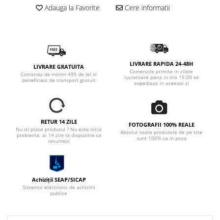
Adauga la Favorite
Cere informatii
LIVRARE RAPIDA 24-48H
LIVRARE GRATUITA
Comenzile primite in zilele
Comanda de minim 499 de lei si
lucratoare pana in ora 15:00 se
beneficiezi de transport gratuit
expediaza in aceeasi zi
RETUR 14 ZILE
FOTOGRAFII 100% REALE
Nu iti place produsul ? Nu este nicio
Absolut toate produsele de pe site
problema, ai 14 zile la dispozitie sa
sunt 100% ca in poza
returnezi
Achiziții SEAP/SICAP
Sistemul electronic de achizitii
publice