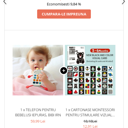
Economisesti 9,84 %
CUMPARA-LE IMPREUNA
1 x TELEFON PENTRU
1 x CARTONASE MONTESSORI
BEBELUSI IEPURAS, BIBI IRN
PENTRU STIMULARE VIZUALA
- SET EDUCATIV PENTRU
59,99 Lei
18,18Lei
BEBELUSI 3-6 LUNI
12,91 Lei