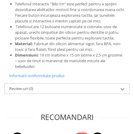
Telefonul Interactiv "Bibi Irn" este perfect pentru a sprijini
dezvoltarea abilitatilor motorii fine si coordonarea mana-ochi.
Fiecare buton incurajeaza explorarea tactila, iar sunetele
placute si interactive ii mentin captati pe cei mici.
Telefonul are 12 butoane numerotate si colorate, usor de
apasat, urechi simpatice din silicon pentru dentitie si patru
picioare flexibile, toate perfecte pentru explorare tactila.
Material:
Fabricat din silicon alimentar sigur, fara BPA, non-
toxic si fara ftalati, fiind ideal pentru cei mici.
Dimensiuni:
19 cm inaltime x 15 cm latime x 2,5 cm grosime
– usor de tinut si manevrat de manutele micute ale
bebelusilor.
Informatii conformitate produs
Review-uri
(0)
RECOMANDARI