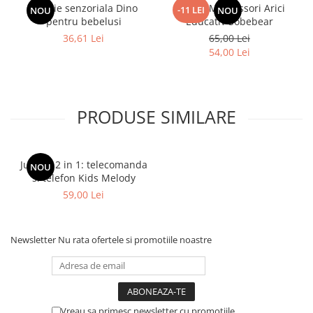
Jucarie senzoriala Dino
Jucarie Montessori Arici
-11 LEI
NOU
NOU
pentru bebelusi
Educativ Sobebear
36,61 Lei
65,00 Lei
54,00 Lei
PRODUSE SIMILARE
Jucarie 2 in 1: telecomanda
NOU
si telefon Kids Melody
59,00 Lei
Newsletter
Nu rata ofertele si promotiile noastre
Vreau sa primesc newsletter cu promotiile