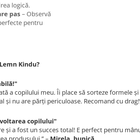
rea logică.
care pas
– Observă
, perfecte pentru
n Lemn Kindu?
bilă!"
tă a copilului meu. Îi place să sorteze formele și c
al și nu are părți periculoase. Recomand cu drag!
voltarea copilului"
e și a fost un succes total! E perfect pentru mânu
tea produsului.” –
Mirela, bunică