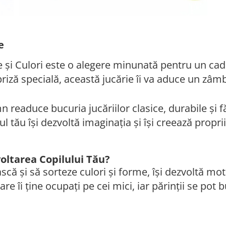
e
și Culori este o alegere minunată pentru un cadou
riză specială, această jucărie îi va aduce un zâmbe
emn readuce bucuria jucăriilor clasice, durabile și f
lul tău își dezvoltă imaginația și își creează propr
oltarea Copilului Tău?
scă și să sorteze culori și forme, își dezvoltă motr
are îi ține ocupați pe cei mici, iar părinții se po