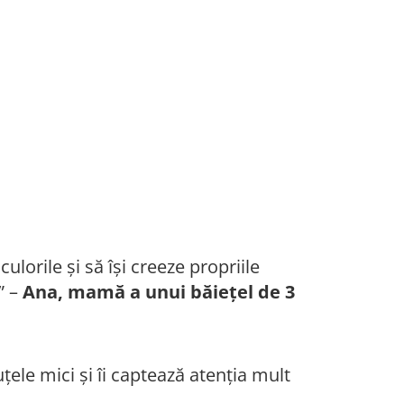
ulorile și să își creeze propriile
” –
Ana, mamă a unui băiețel de 3
țele mici și îi captează atenția mult