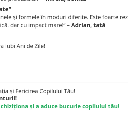
tate"
le și formele în moduri diferite. Este foarte rezi
ică, dar cu impact mare!” –
Adrian, tată
a Iubi Ani de Zile!
a și Fericirea Copilului Tău!
nturii!
chiziționa și a aduce bucurie copilului tău!