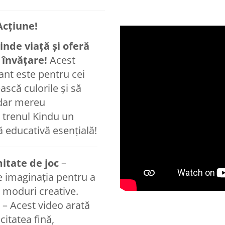
Acțiune!
inde viață și oferă
i învățare!
Acest
vant este pentru cei
ască culorile și să
 dar mereu
 trenul Kindu un
ă educativă esențială!
mitate de joc
–
te imaginația pentru a
 moduri creative.
– Acest video arată
itatea fină,