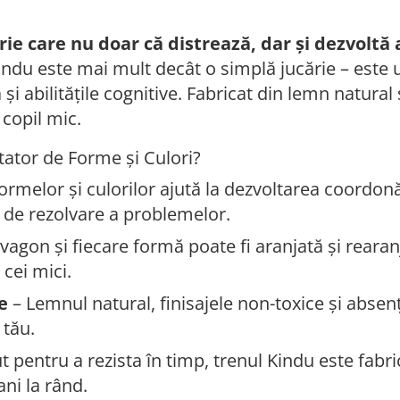
ărie care nu doar că distrează, dar și dezvoltă 
indu este mai mult decât o simplă jucărie – este 
i abilitățile cognitive. Fabricat din lemn natural ș
copil mic.
tator de Forme și Culori?
ormelor și culorilor ajută la dezvoltarea coordon
le de rezolvare a problemelor.
vagon și fiecare formă poate fi aranjată și rearanja
 cei mici.
e
– Lemnul natural, finisajele non-toxice și absenț
 tău.
pentru a rezista în timp, trenul Kindu este fabric
ani la rând.