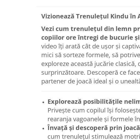
Vizionează Trenulețul Kindu în 
Vezi cum trenulețul din lemn pr
copiilor ore întregi de bucurie ș
video îți arată cât de ușor și capti
mici să sorteze formele, să potrive
exploreze această jucărie clasică,
surprinzătoare. Descoperă ce face
partener de joacă ideal și o unealt
Explorează posibilitățile neli
Privește cum copilul își foloseș
rearanja vagoanele și formele în
Învață și descoperă prin joacă
cum trenulețul stimulează motric