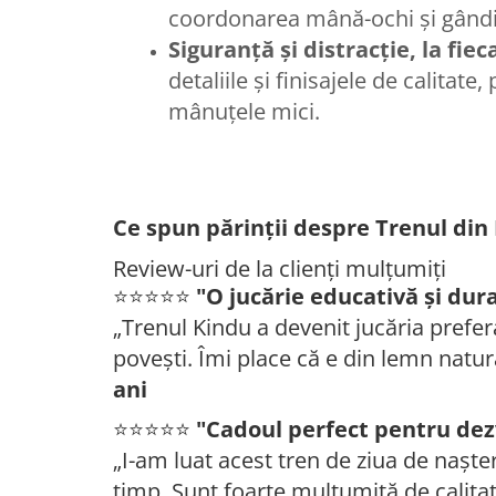
coordonarea mână-ochi și gândi
Siguranță și distracție, la fie
detaliile și finisajele de calitate
mânuțele mici.
Ce spun părinții despre Trenul di
Review-uri de la clienți mulțumiți
⭐️⭐️⭐️⭐️⭐️
"O jucărie educativă și dura
„Trenul Kindu a devenit jucăria prefera
povești. Îmi place că e din lemn natur
ani
⭐️⭐️⭐️⭐️⭐️
"Cadoul perfect pentru dez
„I-am luat acest tren de ziua de nașter
timp. Sunt foarte mulțumită de calita