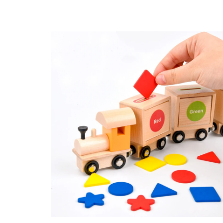
Puzzle
Tablite, Litere si Cifre
Jucarii exterior