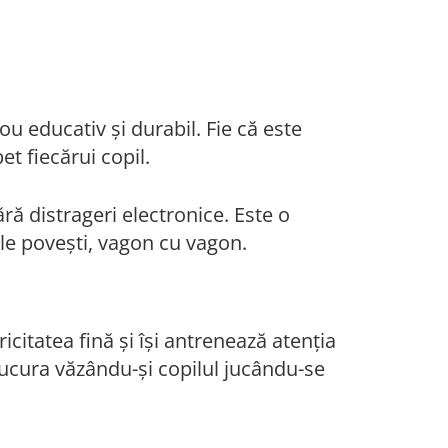
 educativ și durabil. Fie că este
t fiecărui copil.
ără distrageri electronice. Este o
iile povești, vagon cu vagon.
icitatea fină și își antrenează atenția
t bucura văzându-și copilul jucându-se