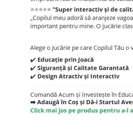
⭐️⭐️⭐️⭐️⭐️
"Super interactiv și de cali
„Copilul meu adoră să aranjeze vagoane
important pentru mine. O jucărie clas
Alege o Jucărie pe care Copilul Tău o v
✔️
Educație prin Joacă
✔️
Siguranță și Calitate Garantată
✔️
Design Atractiv și Interactiv
Comandă Acum și Investește în Educați
➡️ Adaugă în Coș și Dă-i Startul Ave
Click mai jos pe produs pentru a-l a