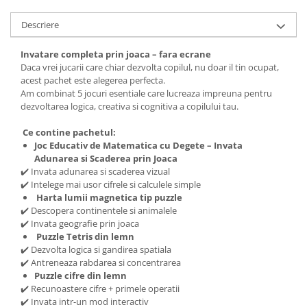
Descriere
Invatare completa prin joaca – fara ecrane
Daca vrei jucarii care chiar dezvolta copilul, nu doar il tin ocupat,
acest pachet este alegerea perfecta.
Am combinat 5 jocuri esentiale care lucreaza impreuna pentru
dezvoltarea logica, creativa si cognitiva a copilului tau.
Ce contine pachetul:
Joc Educativ de Matematica cu Degete – Invata
Adunarea si Scaderea prin Joaca
✔️ Invata adunarea si scaderea vizual
✔️ Intelege mai usor cifrele si calculele simple
Harta lumii magnetica tip puzzle
✔️ Descopera continentele si animalele
✔️ Invata geografie prin joaca
Puzzle Tetris din lemn
✔️ Dezvolta logica si gandirea spatiala
✔️ Antreneaza rabdarea si concentrarea
Puzzle cifre din lemn
✔️ Recunoastere cifre + primele operatii
✔️ Invata intr-un mod interactiv