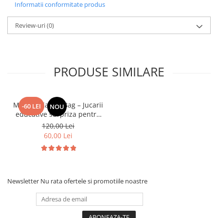
Informatii conformitate produs
Review-uri
(0)
PRODUSE SIMILARE
Mystery Easter Bag – Jucarii
-60 LEI
NOU
educative surpriza pentru
copii
120,00 Lei
60,00 Lei
Newsletter
Nu rata ofertele si promotiile noastre