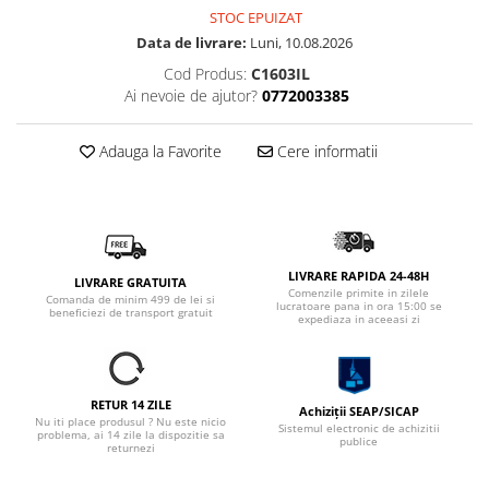
STOC EPUIZAT
Data de livrare:
Luni, 10.08.2026
Cod Produs:
C1603IL
Ai nevoie de ajutor?
0772003385
Adauga la Favorite
Cere informatii
LIVRARE RAPIDA 24-48H
LIVRARE GRATUITA
Comenzile primite in zilele
Comanda de minim 499 de lei si
lucratoare pana in ora 15:00 se
beneficiezi de transport gratuit
expediaza in aceeasi zi
RETUR 14 ZILE
Achiziții SEAP/SICAP
Nu iti place produsul ? Nu este nicio
Sistemul electronic de achizitii
problema, ai 14 zile la dispozitie sa
publice
returnezi