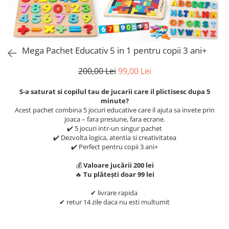
Puzzle
Tablite, Litere si Cifre
Jucarii exterior
Mega Pachet Educativ 5 in 1 pentru copii 3 ani+
200,00 Lei
99,00 Lei
S-a saturat si copilul tau de jucarii care il plictisesc dupa 5
minute?
Acest pachet combina 5 jocuri educative care il ajuta sa invete prin
joaca – fara presiune, fara ecrane.
✔️ 5 jocuri intr-un singur pachet
✔️ Dezvolta logica, atentia si creativitatea
✔️ Perfect pentru copii 3 ani+
💰
Valoare jucării 200 lei
🔥
Tu plătești doar 99 lei
✔ livrare rapida
✔ retur 14 zile daca nu esti multumit