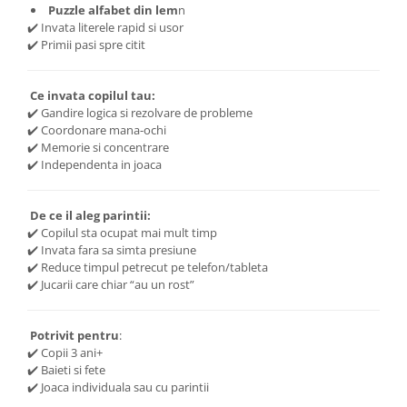
Puzzle alfabet din lem
n
✔️ Invata literele rapid si usor
✔️ Primii pasi spre citit
Ce invata copilul tau:
✔️ Gandire logica si rezolvare de probleme
✔️ Coordonare mana-ochi
✔️ Memorie si concentrare
✔️ Independenta in joaca
De ce il aleg parintii:
✔️ Copilul sta ocupat mai mult timp
✔️ Invata fara sa simta presiune
✔️ Reduce timpul petrecut pe telefon/tableta
✔️ Jucarii care chiar “au un rost”
Potrivit pentru
:
✔️ Copii 3 ani+
✔️ Baieti si fete
✔️ Joaca individuala sau cu parintii