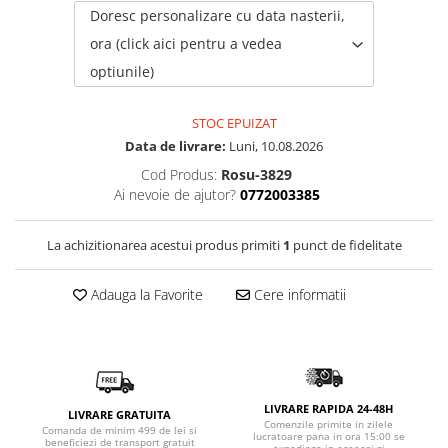
Doresc personalizare cu data nasterii,
ora (click aici pentru a vedea
optiunile)
STOC EPUIZAT
Data de livrare:
Luni, 10.08.2026
Cod Produs:
Rosu-3829
Ai nevoie de ajutor?
0772003385
La achizitionarea acestui produs primiti
1
punct de fidelitate
Adauga la Favorite
Cere informatii
LIVRARE RAPIDA 24-48H
LIVRARE GRATUITA
Comenzile primite in zilele
Comanda de minim 499 de lei si
lucratoare pana in ora 15:00 se
beneficiezi de transport gratuit