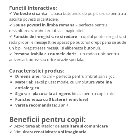
Functii interactive:
✔
Vorbeste si canta
– apasa butoanele de pe picioruse pentru a
asculta povesti si cantecele.
✔
Spune povesti in limba romana
– perfecte pentru
dezvoltarea vocabularului si a imaginatiei.
✔
Functie de inregistrare si redare
– copilul poate inregistra si
reda propriile mesaje (tine apasat pe butonul drept pana se aude
un bip, inregistreaza mesajul si elibereaza butonul).
✔
Personalizabila cu numele dorit
– un cadou unic pentru
aniversari, botez sau orice ocazie speciala.
Caracteristici produs:
Dimensiune:
45 cm – perfecta pentru imbratisari si joc
Material:
Textil plusat moale, cu umplutura
vatelina
antialergica
Sigura si placuta la atingere
, ideala pentru copiii mici
Functioneaza cu 3 baterii (neincluse)
Varsta recomandata:
3 ani+
Beneficii pentru copil:
✔ Dezvoltarea abilitatilor de
ascultare si comunicare
✔ Stimuleaza
creativitatea si imaginatia