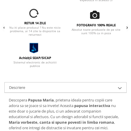
expediaza in aceeasi zi
RETUR 14 ZILE
FOTOGRAFII 100% REALE
Nu iti place produsul ? Nu este nicio
Absolut toate produsele de pe site
problema, ai 14 zile la dispozitie sa
sunt 100% ca in poza
returnezi
Achiziții SEAP/SICAP
Sistemul electronic de achizitii
publice
Descriere
Descopera
Papusa Maria
, prietena ideala pentru copiii care
adora sa se joace si sa invete! Aceasta
papusa interactiva
nu
este doar o jucarie de plus, ci un adevarat companion
educational si afectuos. Cu un design adorabil si functii speciale,
Maria vorbeste, canta si spune povesti in limba romana
,
oferind ore intregi de distractie si invatare pentru cei mici.