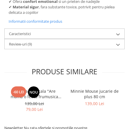
✔ Ofera
confort emotional
si un prieten de nadejde
✔
Material sigur
, fara substante toxice, potrivit pentru pielea
delicata a copiilor
Informatii conformitate produs
Caracteristici
Review-uri
(9)
PRODUSE SIMILARE
Papusa Muzicala "Are
Minnie Mouse jucarie de
-60 LEI
NOU
mama o fetita frumusica
plus 80 cm
foc"
139,00 Lei
139,00 Lei
79,00 Lei
Newsletter
Nu rata ofertele si promotiile noastre