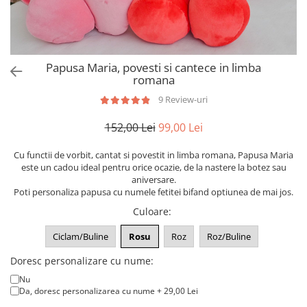
Puzzle
Tablite, Litere si Cifre
Jucarii exterior
Papusa Maria, povesti si cantece in limba
romana
9 Review-uri
152,00 Lei
99,00 Lei
Cu functii de vorbit, cantat si povestit in limba romana, Papusa Maria
este un cadou ideal pentru orice ocazie, de la nastere la botez sau
aniversare.
Poti personaliza papusa cu numele fetitei bifand optiunea de mai jos.
Culoare
:
Ciclam/Buline
Rosu
Roz
Roz/Buline
Doresc personalizare cu nume:
Nu
Da, doresc personalizarea cu nume + 29,00 Lei