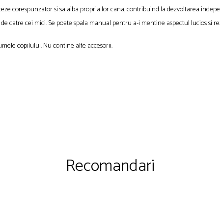
teze corespunzator si sa aiba propria lor cana, contribuind la dezvoltarea indepen
t de catre cei mici. Se poate spala manual pentru a-i mentine aspectul lucios si re
mele copilului. Nu contine alte accesorii.
Recomandari