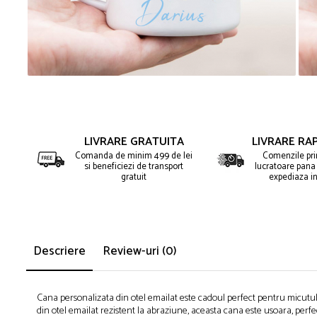
Puzzle
Tablite, Litere si Cifre
Jucarii exterior
LIVRARE GRATUITA
LIVRARE RAP
Comanda de minim 499 de lei
Comenzile prim
si beneficiezi de transport
lucratoare pana 
gratuit
expediaza in
Descriere
Review-uri
(0)
Cana personalizata din otel emailat este cadoul perfect pentru micutul 
din otel emailat rezistent la abraziune, aceasta cana este usoara, perfec