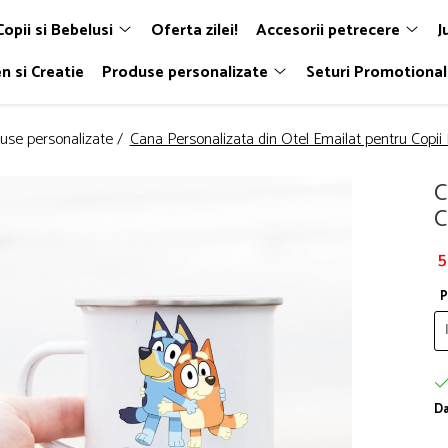
Copii si Bebelusi
Oferta zilei!
Accesorii petrecere
J
n si Creatie
Produse personalizate
Seturi Promotiona
use personalizate /
Cana Personalizata din Otel Emailat pentru Copii 
C
C
5
P
Da