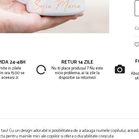
Co
F
IDA 24-48H
RETUR 14 ZILE
ite in zilele
Nu iti place produsul ? Nu este
in ora 15:00 se
nicio problema, ai 14 zile la
Abso
 aceeasi zi
dispozitie sa returnezi
si
tau! Cu un design adorabil si posibilitatea de a adauga numele copilului, aceasta
ta pentru mainile mici ale copiilor si ofera o durabilitate crescuta.