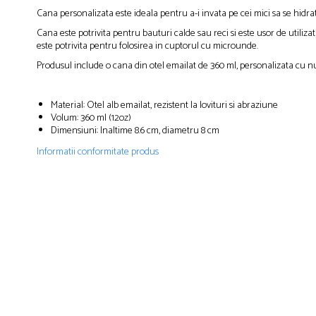
Cana personalizata este ideala pentru a-i invata pe cei mici sa se hidra
Cana este potrivita pentru bauturi calde sau reci si este usor de utiliza
este potrivita pentru folosirea in cuptorul cu microunde.
Produsul include o cana din otel emailat de 360 ml, personalizata cu nu
Material: Otel alb emailat, rezistent la lovituri si abraziune
Volum: 360 ml (12oz)
Dimensiuni: Inaltime 8.6 cm, diametru 8 cm
Informatii conformitate produs