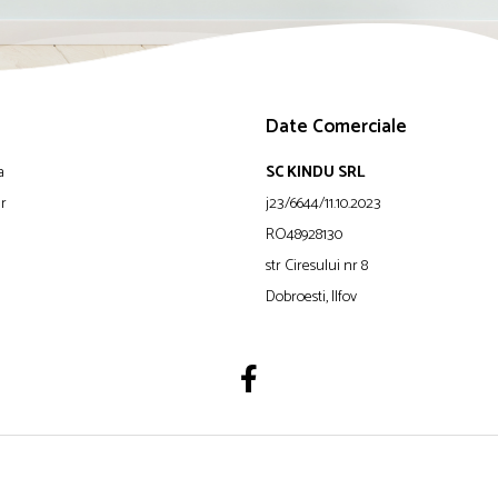
Date Comerciale
a
SC KINDU SRL
ur
j23/6644/11.10.2023
RO48928130
str Ciresului nr 8
Dobroesti, Ilfov