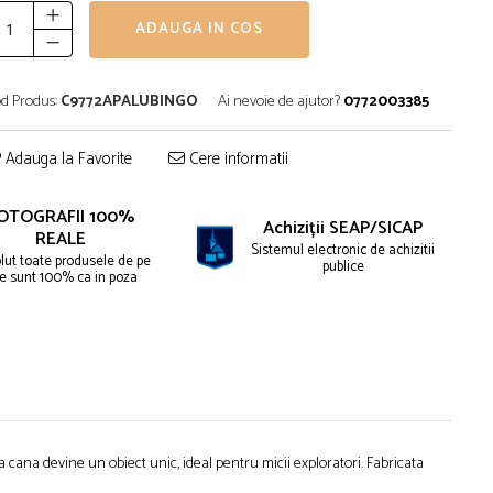
ADAUGA IN COS
d Produs:
C9772APALUBINGO
Ai nevoie de ajutor?
0772003385
Adauga la Favorite
Cere informatii
OTOGRAFII 100%
Achiziții SEAP/SICAP
REALE
Sistemul electronic de achizitii
lut toate produsele de pe
publice
te sunt 100% ca in poza
 cana devine un obiect unic, ideal pentru micii exploratori. Fabricata