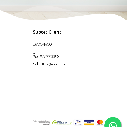
Suport Clienti
09:00-15:00
0772003385
office@kindu.ro