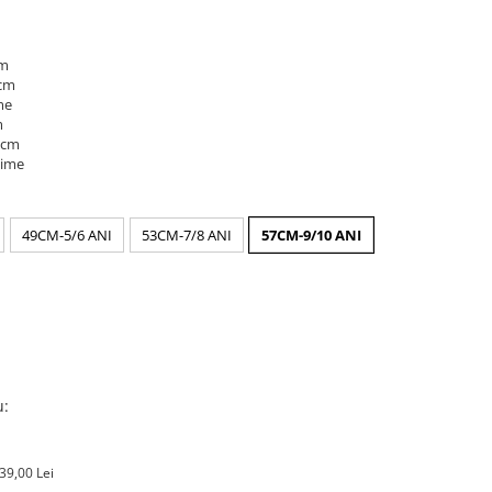
cm
 cm
me
m
7 cm
time
49CM-5/6 ANI
53CM-7/8 ANI
57CM-9/10 ANI
u:
39,00 Lei