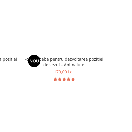
 pozitiei
Fotoliu bebe pentru dezvoltarea pozitiei
Papusa M
NOU
-60 LEI
de sezut - Animalute
179,00 Lei