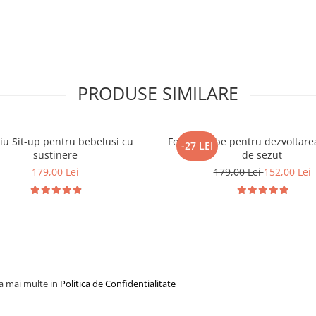
PRODUSE SIMILARE
liu Sit-up pentru bebelusi cu
Fotoliu bebe pentru dezvoltarea
-27 LEI
sustinere
de sezut
179,00 Lei
179,00 Lei
152,00 Lei
la mai multe in
Politica de Confidentialitate