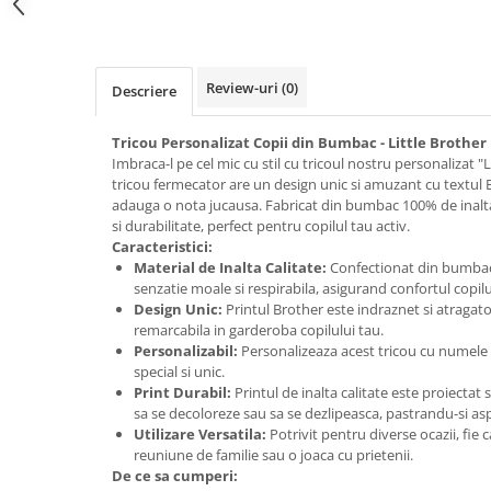
Review-uri
(0)
Descriere
Tricou Personalizat Copii din Bumbac - Little Brother
Imbraca-l pe cel mic cu stil cu tricoul nostru personalizat 
tricou fermecator are un design unic si amuzant cu textul B
adauga o nota jucausa. Fabricat din bumbac 100% de inalta
si durabilitate, perfect pentru copilul tau activ.
Caracteristici:
Material de Inalta Calitate:
Confectionat din bumbac 
senzatie moale si respirabila, asigurand confortul copilul
Design Unic:
Printul Brother este indraznet si atragato
remarcabila in garderoba copilului tau.
Personalizabil:
Personalizeaza acest tricou cu numele c
special si unic.
Print Durabil:
Printul de inalta calitate este proiectat s
sa se decoloreze sau sa se dezlipeasca, pastrandu-si asp
Utilizare Versatila:
Potrivit pentru diverse ocazii, fie 
reuniune de familie sau o joaca cu prietenii.
De ce sa cumperi: