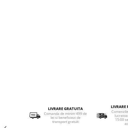
LIVRARE 
LIVRARE GRATUITA
Comenzile 
Comanda de minim 499 de
lucratoa
lei si beneficiezi de
15:00 s
transport gratuit
ac