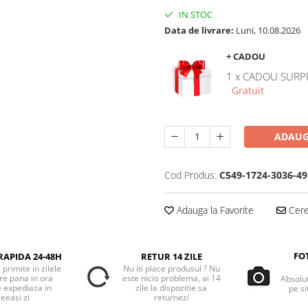
IN STOC
Data de livrare:
Luni, 10.08.2026
+ CADOU
1 x CADOU SURP
Gratuit
ADAUG
Cod Produs:
C549-1724-3036-49
Adauga la Favorite
Cere 
FO
RAPIDA 24-48H
RETUR 14 ZILE
primite in zilele
Nu iti place produsul ? Nu
re pana in ora
este nicio problema, ai 14
Absolu
e expediaza in
zile la dispozitie sa
pe si
eeasi zi
returnezi