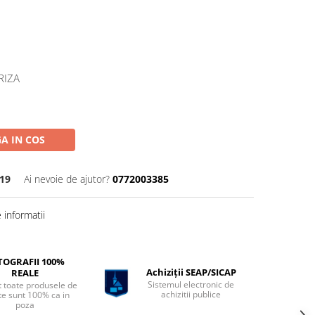
RIZA
A IN COS
19
Ai nevoie de ajutor?
0772003385
informatii
TOGRAFII 100%
Achiziții SEAP/SICAP
REALE
Sistemul electronic de
t toate produsele de
achizitii publice
te sunt 100% ca in
poza