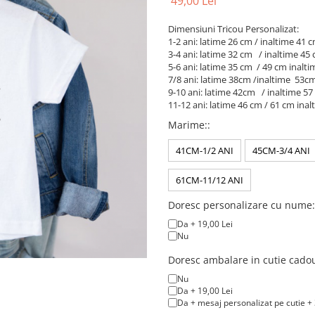
49,00 Lei
Dimensiuni Tricou Personalizat:
1-2 ani: latime 26 cm / inaltime 41 
3-4 ani: latime 32 cm / inaltime 45
5-6 ani: latime 35 cm / 49 cm inalti
7/8 ani: latime 38cm /inaltime 53c
9-10 ani: latime 42cm / inaltime 5
11-12 ani: latime 46 cm / 61 cm inal
Marime:
:
41CM-1/2 ANI
45CM-3/4 ANI
61CM-11/12 ANI
Doresc personalizare cu nume:
Da + 19,00 Lei
Nu
Doresc ambalare in cutie cado
Nu
Da + 19,00 Lei
Da + mesaj personalizat pe cutie + 