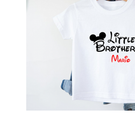
Puzzle
Tablite, Litere si Cifre
Jucarii exterior