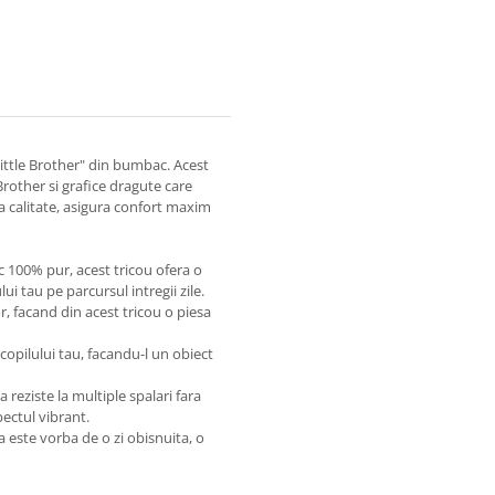
"Little Brother" din bumbac. Acest
rother si grafice dragute care
 calitate, asigura confort maxim
100% pur, acest tricou ofera o
ui tau pe parcursul intregii zile.
r, facand din acest tricou o piesa
opilului tau, facandu-l un obiect
a reziste la multiple spalari fara
ectul vibrant.
ca este vorba de o zi obisnuita, o