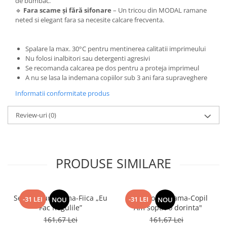
de bumbac.
🔹
Fara scame și fără sifonare
– Un tricou din MODAL ramane
neted si elegant fara sa necesite calcare frecventa.
Spalare la max. 30°C pentru mentinerea calitatii imprimeului
Nu folosi inalbitori sau detergenti agresivi
Se recomanda calcarea pe dos pentru a proteja imprimeul
A nu se lasa la indemana copiilor sub 3 ani fara supraveghere
Informatii conformitate produs
Review-uri
(0)
PRODUSE SIMILARE
Set Tricouri Mama-Fiica „Eu
Set Tricouri Mama-Copil
-31 LEI
-31 LEI
NOU
NOU
Fac Regulile”
"Am soptit o dorinta"
161,67 Lei
161,67 Lei