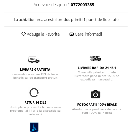
Ai nevoie de ajutor?
0772003385
La achizitionarea acestui produs primiti
1
punct de fidelitate
Adauga la Favorite
Cere informatii
LIVRARE RAPIDA 24-48H
LIVRARE GRATUITA
Comenzile primite in zilele
Comanda de minim 499 de lei si
lucratoare pana in ora 15:00 se
beneficiezi de transport gratuit
expediaza in aceeasi zi
RETUR 14 ZILE
FOTOGRAFII 100% REALE
Nu iti place produsul ? Nu este nicio
Absolut toate produsele de pe site
problema, ai 14 zile la dispozitie sa
sunt 100% ca in poza
returnezi