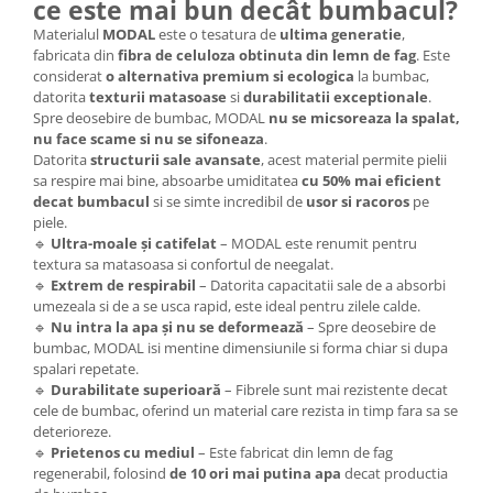
ce este mai bun decât bumbacul?
Materialul
MODAL
este o tesatura de
ultima generatie
,
fabricata din
fibra de celuloza obtinuta din lemn de fag
. Este
considerat
o alternativa premium si ecologica
la bumbac,
datorita
texturii matasoase
si
durabilitatii exceptionale
.
Spre deosebire de bumbac, MODAL
nu se micsoreaza la spalat,
nu face scame si nu se sifoneaza
.
Datorita
structurii sale avansate
, acest material permite pielii
sa respire mai bine, absoarbe umiditatea
cu 50% mai eficient
decat bumbacul
si se simte incredibil de
usor si racoros
pe
piele.
🔹
Ultra-moale și catifelat
– MODAL este renumit pentru
textura sa matasoasa si confortul de neegalat.
🔹
Extrem de respirabil
– Datorita capacitatii sale de a absorbi
umezeala si de a se usca rapid, este ideal pentru zilele calde.
🔹
Nu intra la apa și nu se deformează
– Spre deosebire de
bumbac, MODAL isi mentine dimensiunile si forma chiar si dupa
spalari repetate.
🔹
Durabilitate superioară
– Fibrele sunt mai rezistente decat
cele de bumbac, oferind un material care rezista in timp fara sa se
deterioreze.
🔹
Prietenos cu mediul
– Este fabricat din lemn de fag
regenerabil, folosind
de 10 ori mai putina apa
decat productia