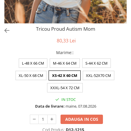
Puzzle
Tablite, Litere si Cifre
Jucarii exterior
Tricou Proud Autism Mom
80,33 Lei
Marime:
:
L-48 X 66 CM
M-46 X 64 CM
S-44 X 62 CM
XL-50 X 68 CM
XS-42 X 60 CM
XXL-52X70 CM
XXXL-54 X 72 CM
IN STOC
Data de livrare:
maine, 07.08.2026
ADAUGA IN COS
Cod Produs:
D12-1215