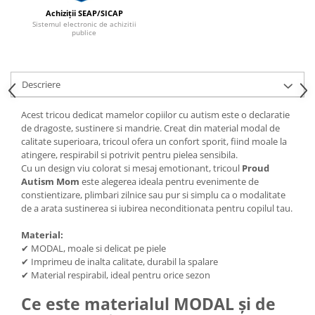
Achiziții SEAP/SICAP
Sistemul electronic de achizitii
publice
Descriere
Acest tricou dedicat mamelor copiilor cu autism este o declaratie
de dragoste, sustinere si mandrie. Creat din material modal de
calitate superioara, tricoul ofera un confort sporit, fiind moale la
atingere, respirabil si potrivit pentru pielea sensibila.
Cu un design viu colorat si mesaj emotionant, tricoul
Proud
Autism Mom
este alegerea ideala pentru evenimente de
constientizare, plimbari zilnice sau pur si simplu ca o modalitate
de a arata sustinerea si iubirea neconditionata pentru copilul tau.
Material:
✔ MODAL, moale si delicat pe piele
✔ Imprimeu de inalta calitate, durabil la spalare
✔ Material respirabil, ideal pentru orice sezon
Ce este materialul MODAL și de