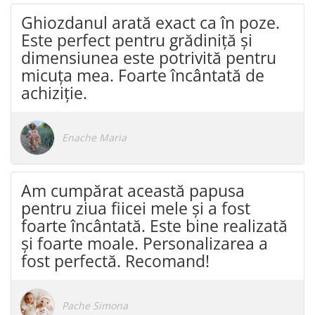
Puzzle
Ghiozdanul arată exact ca în poze.
Tablite, Litere si Cifre
Este perfect pentru grădiniță și
Jucarii exterior
dimensiunea este potrivită pentru
micuța mea. Foarte încântată de
achiziție.
Enache Maria
Am cumpărat această papusa
pentru ziua fiicei mele și a fost
foarte încântată. Este bine realizată
și foarte moale. Personalizarea a
fost perfectă. Recomand!
Pache Simona