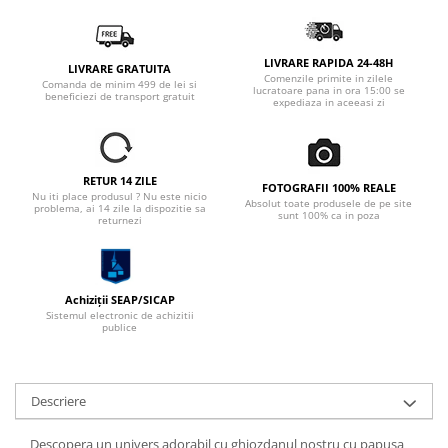
LIVRARE RAPIDA 24-48H
LIVRARE GRATUITA
Comenzile primite in zilele
Comanda de minim 499 de lei si
lucratoare pana in ora 15:00 se
beneficiezi de transport gratuit
expediaza in aceeasi zi
RETUR 14 ZILE
FOTOGRAFII 100% REALE
Nu iti place produsul ? Nu este nicio
Absolut toate produsele de pe site
problema, ai 14 zile la dispozitie sa
sunt 100% ca in poza
returnezi
Achiziții SEAP/SICAP
Sistemul electronic de achizitii
publice
Descriere
Descopera un univers adorabil cu ghiozdanul nostru cu papusa