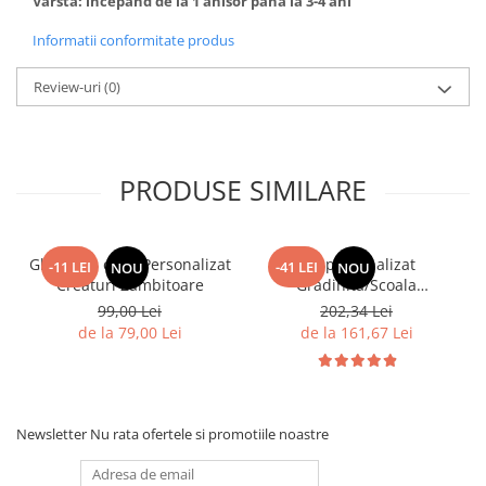
Varsta: incepand de la 1 anisor pana la 3-4 ani
Informatii conformitate produs
Review-uri
(0)
PRODUSE SIMILARE
Ghiozdan copii Personalizat
Set personalizat
-11 LEI
-41 LEI
NOU
NOU
Creaturi Zambitoare
Gradinita/Scoala
personalizat cu nume si
99,00 Lei
202,34 Lei
personajul preferat
de la 79,00 Lei
de la 161,67 Lei
Newsletter
Nu rata ofertele si promotiile noastre