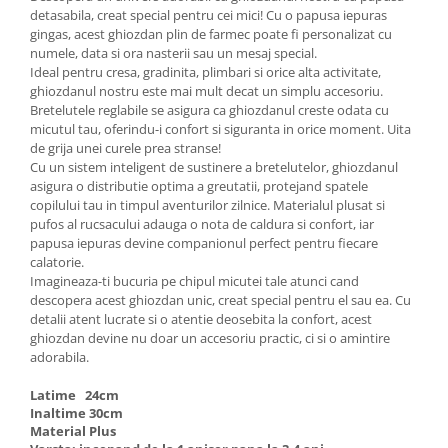
detasabila, creat special pentru cei mici! Cu o papusa iepuras
gingas, acest ghiozdan plin de farmec poate fi personalizat cu
numele, data si ora nasterii sau un mesaj special.
Ideal pentru cresa, gradinita, plimbari si orice alta activitate,
ghiozdanul nostru este mai mult decat un simplu accesoriu.
Bretelutele reglabile se asigura ca ghiozdanul creste odata cu
micutul tau, oferindu-i confort si siguranta in orice moment. Uita
de grija unei curele prea stranse!
Cu un sistem inteligent de sustinere a bretelutelor, ghiozdanul
asigura o distributie optima a greutatii, protejand spatele
copilului tau in timpul aventurilor zilnice. Materialul plusat si
pufos al rucsacului adauga o nota de caldura si confort, iar
papusa iepuras devine companionul perfect pentru fiecare
calatorie.
Imagineaza-ti bucuria pe chipul micutei tale atunci cand
descopera acest ghiozdan unic, creat special pentru el sau ea. Cu
detalii atent lucrate si o atentie deosebita la confort, acest
ghiozdan devine nu doar un accesoriu practic, ci si o amintire
adorabila.
Latime 24cm
Inaltime 30cm
Material Plus