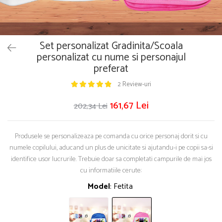
Puzzle
Tablite, Litere si Cifre
Jucarii exterior
Set personalizat Gradinita/Scoala
personalizat cu nume si personajul
preferat
2 Review-uri
161,67 Lei
202,34 Lei
Produsele se personalizeaza pe comanda cu orice personaj dorit si cu
numele copilului, aducand un plus de unicitate si ajutandu-i pe copii sa-si
identifice usor lucrurile. Trebuie doar sa completati campurile de mai jos
cu informatiile cerute:
Model
: Fetita