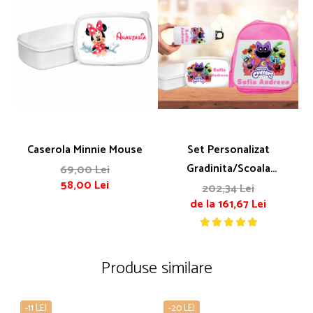
Caserola Minnie Mouse
Set Personalizat
Gh
Gradinita/Scoala
69,00 Lei
58,00 Lei
Personalizat Cu Nume Si
202,34 Lei
de la 161,67 Lei
Personajul Preferat
Produse similare
-11 LEI
-20 LEI