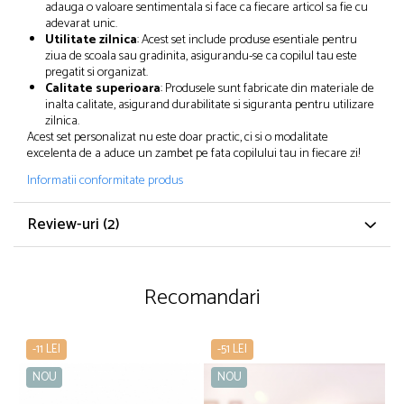
adauga o valoare sentimentala si face ca fiecare articol sa fie cu
adevarat unic.
Utilitate zilnica
: Acest set include produse esentiale pentru
ziua de scoala sau gradinita, asigurandu-se ca copilul tau este
pregatit si organizat.
Calitate superioara
: Produsele sunt fabricate din materiale de
inalta calitate, asigurand durabilitate si siguranta pentru utilizare
zilnica.
Acest set personalizat nu este doar practic, ci si o modalitate
excelenta de a aduce un zambet pe fata copilului tau in fiecare zi!
Informatii conformitate produs
Review-uri
(2)
Recomandari
-11 LEI
-51 LEI
NOU
NOU