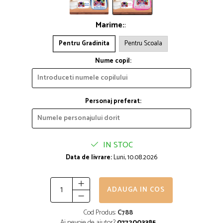
Marime:
:
Pentru Gradinita
Pentru Scoala
Nume copil:
Personaj preferat:
IN STOC
Data de livrare:
Luni, 10.08.2026
ADAUGA IN COS
Cod Produs:
C788
Ai nevoie de ajutor?
0772003385