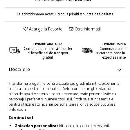
La achizitionarea acestui produs primiti
2
puncte de fidelitate
Adauga la Favorite
Cere informatii
LIVRARE GRATUITA
LIVRARE RAPIDA 2
Comanda de minim 499 de lei
Comenzile primite i
si beneficiezi de transport
lucratoare pana in or
gratuit
expediaza in acee
Descriere
Transforma pregatirile pentru scoala sau gradinita intr-o experienta
placuta cu acest set personalizat. Setul contine un ghiozdan, un
bidon de apa si o caserola pentru mancare, toate personalizate cu
personajul preferat si numele copilului. Produsele sunt esentiale
pentru utilizarea zilnica, iar personalizarea lor va aduce bucurie si
entuziasm.
Continut set:
Ghiozdan personalizat
(disponibil in doua dimensiuni):