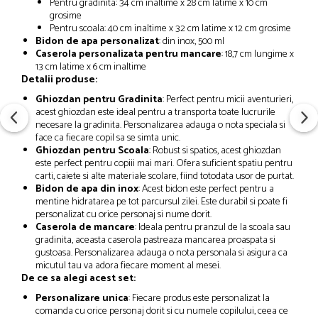
Pentru gradinita: 34 cm inaltime x 28 cm latime x 10 cm
grosime
Pentru scoala: 40 cm inaltime x 32 cm latime x 12 cm grosime
Bidon de apa personalizat
: din inox, 500 ml
Caserola personalizata pentru mancare
: 18,7 cm lungime x
13 cm latime x 6 cm inaltime
Detalii produse:
Ghiozdan pentru Gradinita
: Perfect pentru micii aventurieri,
acest ghiozdan este ideal pentru a transporta toate lucrurile
necesare la gradinita. Personalizarea adauga o nota speciala si
face ca fiecare copil sa se simta unic.
Ghiozdan pentru Scoala
: Robust si spatios, acest ghiozdan
este perfect pentru copiii mai mari. Ofera suficient spatiu pentru
carti, caiete si alte materiale scolare, fiind totodata usor de purtat.
Bidon de apa din inox
: Acest bidon este perfect pentru a
mentine hidratarea pe tot parcursul zilei. Este durabil si poate fi
personalizat cu orice personaj si nume dorit.
Caserola de mancare
: Ideala pentru pranzul de la scoala sau
gradinita, aceasta caserola pastreaza mancarea proaspata si
gustoasa. Personalizarea adauga o nota personala si asigura ca
micutul tau va adora fiecare moment al mesei.
De ce sa alegi acest set:
Personalizare unica
: Fiecare produs este personalizat la
comanda cu orice personaj dorit si cu numele copilului, ceea ce