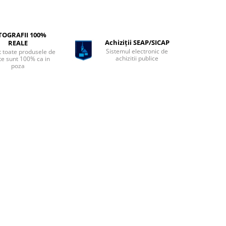
TOGRAFII 100%
Achiziții SEAP/SICAP
REALE
Sistemul electronic de
t toate produsele de
achizitii publice
te sunt 100% ca in
poza