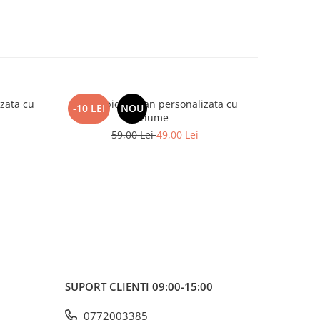
zata cu
Cana Spider-Man personalizata cu
-10 LEI
NOU
nume
59,00 Lei
49,00 Lei
SUPORT CLIENTI
09:00-15:00
0772003385