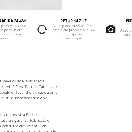
FO
RAPIDA 24-48H
RETUR 14 ZILE
primite in zilele
Nu iti place produsul ? Nu
re pana in ora
este nicio problema, ai 14
Absolu
e expediaza in
zile la dispozitie sa
pe si
eeasi zi
returnezi
ti ceva cu adevarat special
ortanta? Cana Patrula Catelusilor
copilului, facand-o un cadou unic
e micutul dumneavoastra o va
i, cana noastra Patrula
itate si siguranta. Fabricata din
 pentru micutii aventurieri.
fie usoara si placuta, oferindu-le