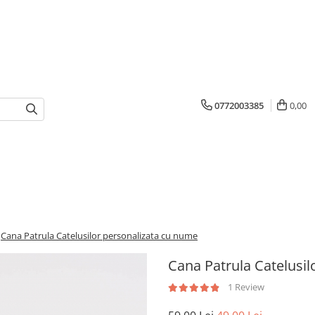
0772003385
0,00
Cana Patrula Catelusilor personalizata cu nume
Cana Patrula Catelusil
1 Review