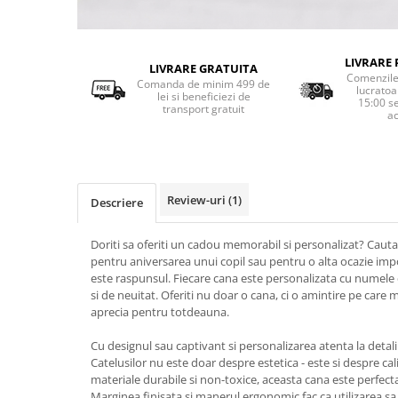
LIVRARE 
LIVRARE GRATUITA
Comenzile 
Comanda de minim 499 de
lucratoa
lei si beneficiezi de
15:00 s
transport gratuit
ac
Review-uri
(1)
Descriere
Doriti sa oferiti un cadou memorabil si personalizat? Cauta
pentru aniversarea unui copil sau pentru o alta ocazie imp
este raspunsul. Fiecare cana este personalizata cu numele 
si de neuitat. Oferiti nu doar o cana, ci o amintire pe car
aprecia pentru totdeauna.
Cu designul sau captivant si personalizarea atenta la detali
Catelusilor nu este doar despre estetica - este si despre cal
materiale durabile si non-toxice, aceasta cana este perfecta
Marginea finisata si manerul ergonomic fac ca utilizarea sa 