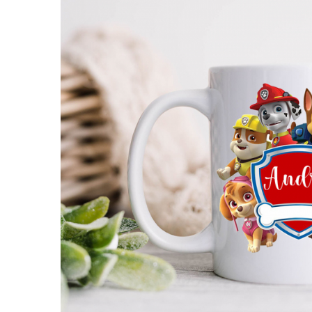
Puzzle
Tablite, Litere si Cifre
Jucarii exterior