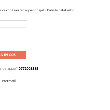
ice copil sau fan al personajului Patrula Catelusilor.
A IN COS
e de ajutor?
0772003385
informatii