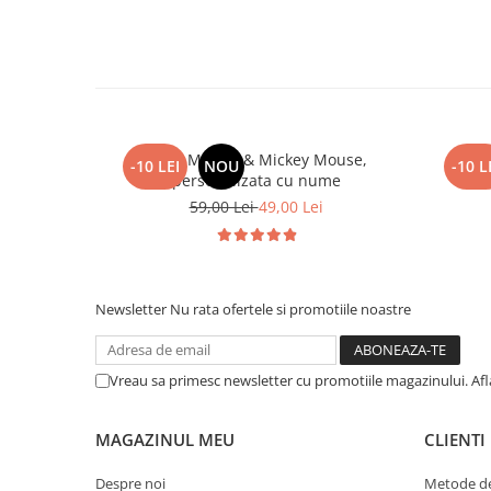
Cana Minnie & Mickey Mouse,
Ca
-10 LEI
NOU
-10 L
personalizata cu nume
59,00 Lei
49,00 Lei
Newsletter
Nu rata ofertele si promotiile noastre
Vreau sa primesc newsletter cu promotiile magazinului. Af
MAGAZINUL MEU
CLIENTI
Despre noi
Metode de