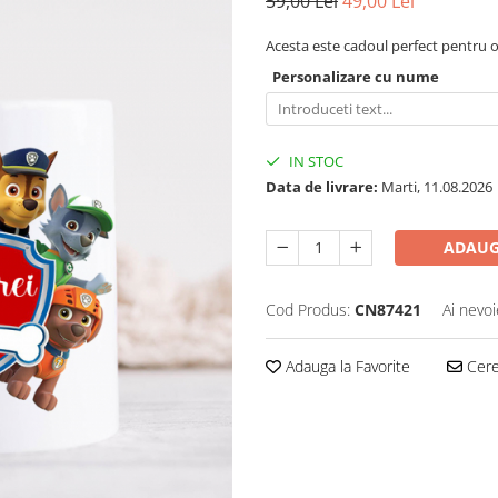
59,00 Lei
49,00 Lei
Acesta este cadoul perfect pentru or
Personalizare cu nume
IN STOC
Data de livrare:
Marti, 11.08.2026
ADAUG
Cod Produs:
CN87421
Ai nevoi
Adauga la Favorite
Cere 