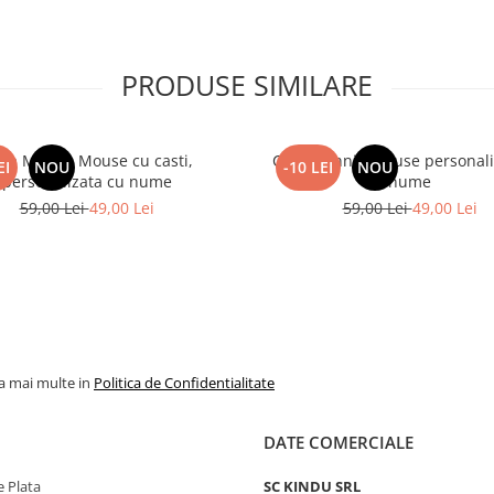
PRODUSE SIMILARE
na Minnie Mouse cu casti,
Cana Minnie Mouse personali
EI
NOU
-10 LEI
NOU
personalizata cu nume
nume
59,00 Lei
49,00 Lei
59,00 Lei
49,00 Lei
la mai multe in
Politica de Confidentialitate
DATE COMERCIALE
 Plata
SC KINDU SRL