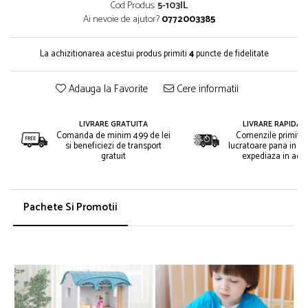
Cod Produs:
5-103IL
Ai nevoie de ajutor?
0772003385
La achizitionarea acestui produs primiti
4
puncte de fidelitate
Adauga la Favorite
Cere informatii
LIVRARE GRATUITA
LIVRARE RAPIDA 2
Comanda de minim 499 de lei
Comenzile primite i
si beneficiezi de transport
lucratoare pana in or
gratuit
expediaza in acee
Pachete Si Promotii