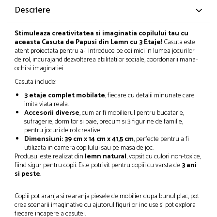
Descriere
Stimuleaza creativitatea si imaginatia copilului tau cu
aceasta Casuta de Papusi din Lemn cu 3 Etaje!
Casuta este
atent proiectata pentru a-i introduce pe cei mici in lumea jocurilor
de rol, incurajand dezvoltarea abilitatilor sociale, coordonarii mana-
ochi si imaginatiei.
Casuta include:
3 etaje complet mobilate
, fiecare cu detalii minunate care
imita viata reala.
Accesorii diverse
, cum ar fi mobilierul pentru bucatarie,
sufragerie, dormitor si baie, precum si 3 figurine de familie,
pentru jocuri de rol creative.
Dimensiuni: 39 cm x 14 cm x 41,5 cm
, perfecte pentru a fi
utilizata in camera copilului sau pe masa de joc.
Produsul este realizat din
lemn natural
, vopsit cu culori non-toxice,
fiind sigur pentru copii. Este potrivit pentru copiii cu varsta de
3 ani
si peste
.
Copiii pot aranja si rearanja piesele de mobilier dupa bunul plac, pot
crea scenarii imaginative cu ajutorul figurilor incluse si pot explora
fiecare incapere a casutei.