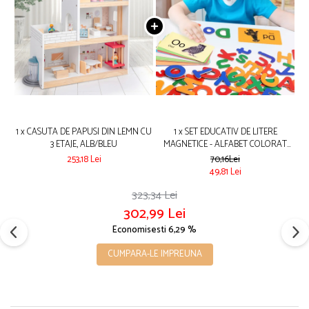
1 x CASUTA DE PAPUSI DIN LEMN CU
1 x SET EDUCATIV DE LITERE
3 ETAJE, ALB/BLEU
MAGNETICE - ALFABET COLORAT
PENTRU COPII
253,18 Lei
70,16Lei
49,81 Lei
323,34 Lei
302,99 Lei
Economisesti 6,29 %
CUMPARA-LE IMPREUNA