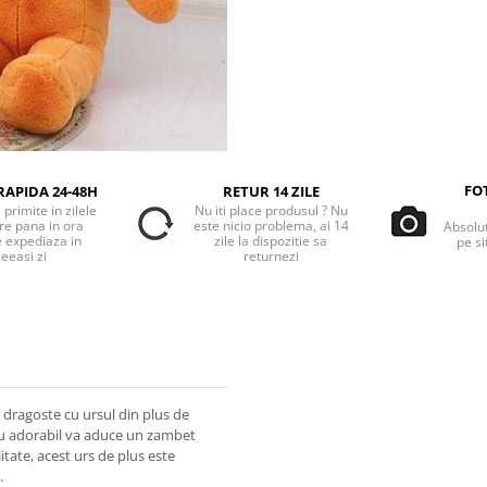
FO
RAPIDA 24-48H
RETUR 14 ZILE
primite in zilele
Nu iti place produsul ? Nu
re pana in ora
este nicio problema, ai 14
Absolu
e expediaza in
zile la dispozitie sa
pe si
eeasi zi
returnezi
e dragoste cu ursul din plus de
dou adorabil va aduce un zambet
itate, acest urs de plus este
.