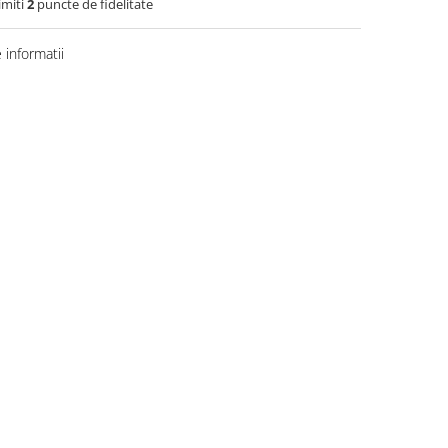
imiti
2
puncte de fidelitate
informatii