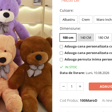
148,00 Lei
Culoare
:
Albastru
Crem
Maro Inch
Dimensiune
:
100 cm
140 CM
180 CM
Adauga cana personalizata cu
Adauga cana personalizata cu
Adauga pernuta inima persona
IN STOC
Data de livrare:
Luni, 10.08.2026
ADAUG
Cod Produs:
100MaroD
Ai nev