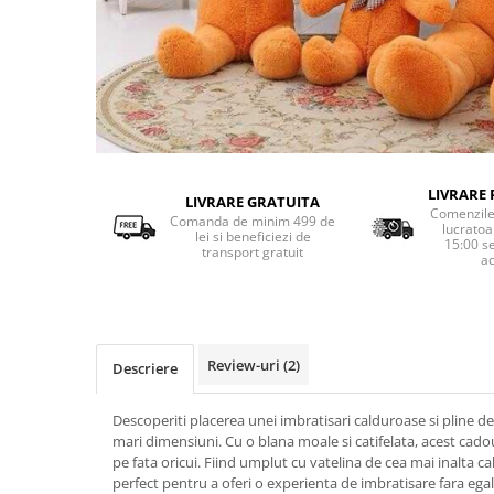
LIVRARE 
LIVRARE GRATUITA
Comenzile 
Comanda de minim 499 de
lucratoa
lei si beneficiezi de
15:00 s
transport gratuit
ac
Review-uri
(2)
Descriere
Descoperiti placerea unei imbratisari calduroase si pline d
mari dimensiuni. Cu o blana moale si catifelata, acest ca
pe fata oricui. Fiind umplut cu vatelina de cea mai inalta cal
perfect pentru a oferi o experienta de imbratisare fara egal