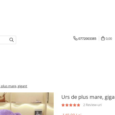
0772003385
0,00
 plus mare, gigant
Urs de plus mare, giga
2 Review-uri