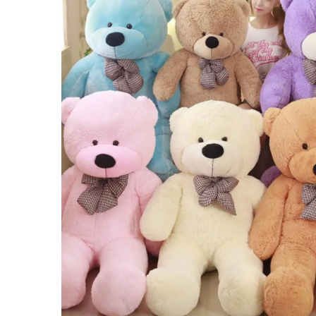
Puzzle
Tablite, Litere si Cifre
Jucarii exterior