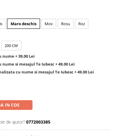
is
Maro deschis
Mov
Rosu
Roz
200 CM
 nume + 39,00 Lei
 nume si mesajul Te Iubesc + 49,00 Lei
lizata cu nume si mesajul Te Iubesc + 49,00 Lei
A IN COS
oie de ajutor?
0772003385