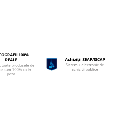
TOGRAFII 100%
Achiziții SEAP/SICAP
REALE
Sistemul electronic de
t toate produsele de
achizitii publice
te sunt 100% ca in
poza