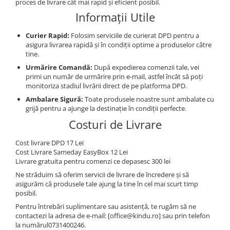
proces de livrare cât mai rapid și eficient posibil.
Puzzle
Informații Utile
Tablite, Litere si Cifre
Jucarii exterior
Curier Rapid:
Folosim serviciile de curierat DPD pentru a
asigura livrarea rapidă și în condiții optime a produselor către
tine.
Urmărire Comandă:
După expedierea comenzii tale, vei
primi un număr de urmărire prin e-mail, astfel încât să poți
monitoriza stadiul livrării direct de pe platforma DPD.
Ambalare Sigură:
Toate produsele noastre sunt ambalate cu
grijă pentru a ajunge la destinație în condiții perfecte.
Costuri de Livrare
Cost livrare DPD 17 Lei
Cost Livrare Sameday EasyBox 12 Lei
Livrare gratuita pentru comenzi ce depasesc 300 lei
Ne străduim să oferim servicii de livrare de încredere și să
asigurăm că produsele tale ajung la tine în cel mai scurt timp
posibil.
Pentru întrebări suplimentare sau asistență, te rugăm să ne
contactezi la adresa de e-mail: [office@kindu.ro] sau prin telefon
la numărul0731400246.