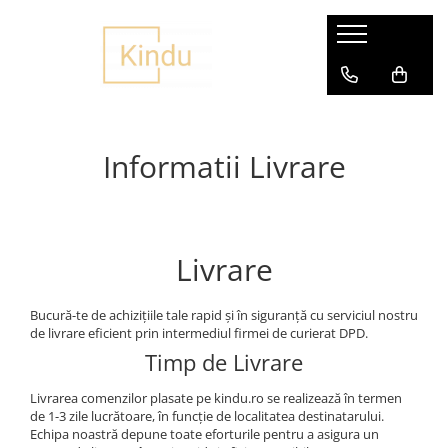
Articole Copii si Bebelusi
Accesorii petrecere
Jucarii
Produse personalizate
Varsta
Covorase de joaca
Baloane
Jucarii Bebelusi
Cani personalizate
Jucarii 0-12 Luni
Accesorii
Seturi Baloane
Centre activitati
Caserole
Jucarii 1-3 ani
Informatii Livrare
Jucarii de baie
Antemergatoare
Fotolii personalizate
Jucarii 3 ani+
Jucarii educative si creative
Carusele muzicale
Ghiozdane personalizate
Jucarii 5 -6 ani+
Zornaitoare si dentitie
Cresa, Gradinita si Scoala
Papusi personalizate
Jucarii copii
Livrare
Fotolii bebe
Perne Personalizate
Balansoare
Fotolii copii
Sticle
Colace, piscine si accesorii
Bucură-te de achizițiile tale rapid și în siguranță cu serviciul nostru
Lampi de veghe
Tricouri personalizate
Figurine
de livrare eficient prin intermediul firmei de curierat DPD.
Jocuri Copii
Olite copii
Timp de Livrare
Jucarii de rol
Saltelute activitati
Livrarea comenzilor plasate pe kindu.ro se realizează în termen
Jucarii din lemn si Montessori
de 1-3 zile lucrătoare, în funcție de localitatea destinatarului.
Jucarii din plus
Echipa noastră depune toate eforturile pentru a asigura un