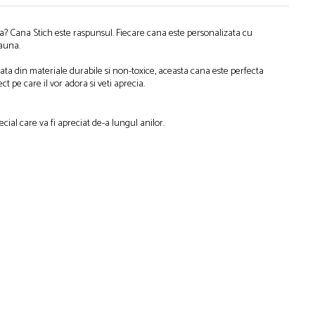
ta? Cana Stich este raspunsul. Fiecare cana este personalizata cu
eauna.
icata din materiale durabile si non-toxice, aceasta cana este perfecta
 pe care il vor adora si veti aprecia.
ial care va fi apreciat de-a lungul anilor.