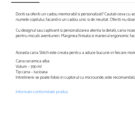
Doriti sa oferiti un cadou memorabil si personalizat? Cautati ceva cu 
numele copilului, facand-o un cadou unic si de neuitat. Oferiti nu do
Cu designul sau captivant si personalizarea atenta la detalii, cana noast
pentru micutii aventurieri. Marginea finisata si manerul ergonomic fac c
Aceasta cana Stitch este creata pentru a aduce bucurie in fiecare moment
Cana ceramica alba
Volum – 350 ml
Tip cana – lucioasa
Intretinere: se poate folosi in cuptorul cu microunde, este recomandat
Informatii conformitate produs