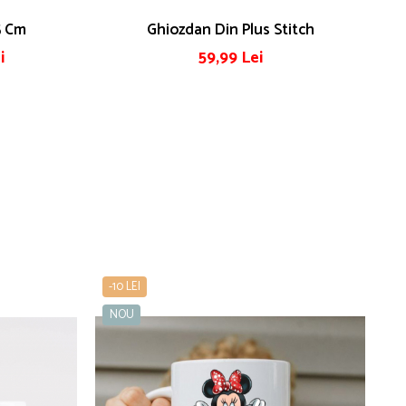
5 Cm
Ghiozdan Din Plus Stitch
i
59,99 Lei
-10 LEI
-1
NOU
N