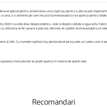
adevarat special pentru aniversarea unui copil sau pentru o alta ocazie importan
ar o cana, ci o amintire pe care micutul dumneavoastra o va aprecia pentru totd
ra Stitch nu este doar despre estetica - este si despre calitate si siguranta. Fabr
a utilizarea sa fie usoara si placuta, oferindu-le copiilor dumneavoastra un obiect
 al zilei. Cu numele copilului tau personalizat pe ea, este un cadou unic si spec
a spalarea manuala dar se poate spala si in masina de spalat vase
Recomandari