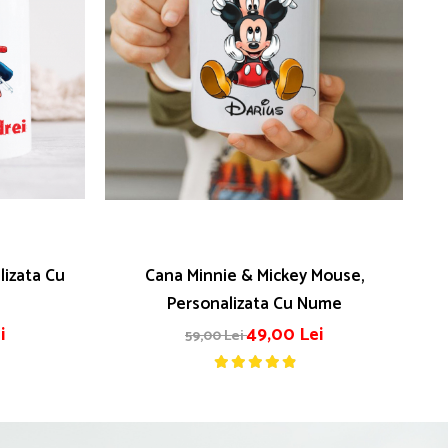
lizata Cu
Cana Minnie & Mickey Mouse,
Ca
Personalizata Cu Nume
i
49,00 Lei
59,00 Lei