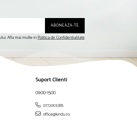
lui. Afla mai multe in
Politica de Confidentialitate
Suport Clienti
09:00-15:00
0772003385
office@kindu.ro