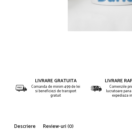
Puzzle
Tablite, Litere si Cifre
Jucarii exterior
LIVRARE GRATUITA
LIVRARE RAP
Comanda de minim 499 de lei
Comenzile prim
si beneficiezi de transport
lucratoare pana 
gratuit
expediaza in
Descriere
Review-uri
(0)