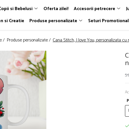
Copii si Bebelusi
Oferta zilei!
Accesorii petrecere
J
n si Creatie
Produse personalizate
Seturi Promotiona
e /
Produse personalizate /
Cana Stitch, I love You, personalizata c
C
59
Ac
P