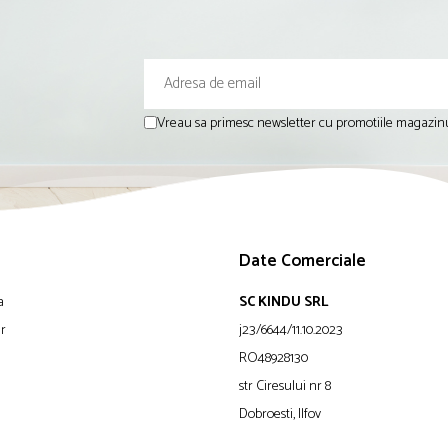
Vreau sa primesc newsletter cu promotiile magazinu
Date Comerciale
a
SC KINDU SRL
ur
j23/6644/11.10.2023
RO48928130
str Ciresului nr 8
Dobroesti, Ilfov