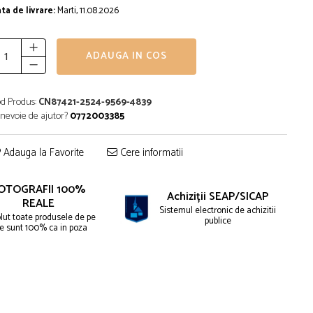
ta de livrare:
Marti, 11.08.2026
ADAUGA IN COS
d Produs:
CN87421-2524-9569-4839
 nevoie de ajutor?
0772003385
Adauga la Favorite
Cere informatii
OTOGRAFII 100%
Achiziții SEAP/SICAP
REALE
Sistemul electronic de achizitii
lut toate produsele de pe
publice
te sunt 100% ca in poza