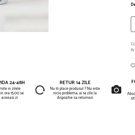
Da
Co
Ai
F
IDA 24-48H
RETUR 14 ZILE
ite in zilele
Nu iti place produsul ? Nu este
in ora 15:00 se
nicio problema, ai 14 zile la
Abso
 aceeasi zi
dispozitie sa returnezi
si