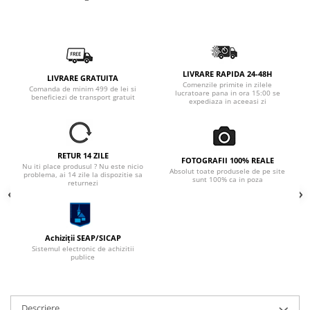
LIVRARE RAPIDA 24-48H
LIVRARE GRATUITA
Comenzile primite in zilele
Comanda de minim 499 de lei si
lucratoare pana in ora 15:00 se
beneficiezi de transport gratuit
expediaza in aceeasi zi
RETUR 14 ZILE
FOTOGRAFII 100% REALE
Nu iti place produsul ? Nu este nicio
Absolut toate produsele de pe site
problema, ai 14 zile la dispozitie sa
sunt 100% ca in poza
returnezi
Achiziții SEAP/SICAP
Sistemul electronic de achizitii
publice
Descriere