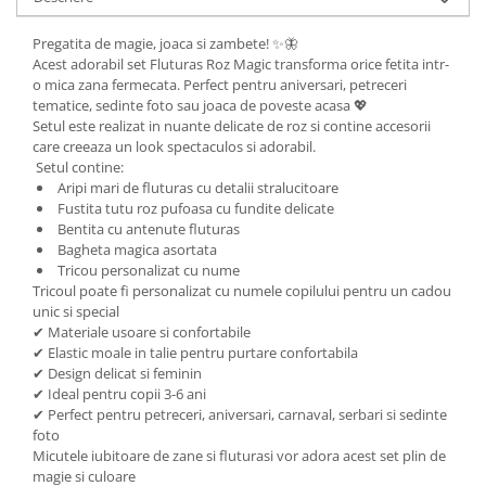
Pregatita de magie, joaca si zambete! ✨🦋
Acest adorabil set Fluturas Roz Magic transforma orice fetita intr-
o mica zana fermecata. Perfect pentru aniversari, petreceri
tematice, sedinte foto sau joaca de poveste acasa 💖
Setul este realizat in nuante delicate de roz si contine accesorii
care creeaza un look spectaculos si adorabil.
Setul contine:
Aripi mari de fluturas cu detalii stralucitoare
Fustita tutu roz pufoasa cu fundite delicate
Bentita cu antenute fluturas
Bagheta magica asortata
Tricou personalizat cu nume
Tricoul poate fi personalizat cu numele copilului pentru un cadou
unic si special
✔ Materiale usoare si confortabile
✔ Elastic moale in talie pentru purtare confortabila
✔ Design delicat si feminin
✔ Ideal pentru copii 3-6 ani
✔ Perfect pentru petreceri, aniversari, carnaval, serbari si sedinte
foto
Micutele iubitoare de zane si fluturasi vor adora acest set plin de
magie si culoare