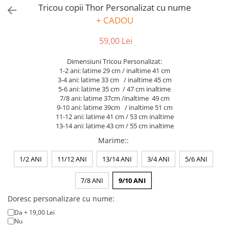
Puzzle
Tricou copii Thor Personalizat cu nume
Tablite, Litere si Cifre
+ CADOU
Jucarii exterior
59,00 Lei
Dimensiuni Tricou Personalizat:
1-2 ani: latime 29 cm / inaltime 41 cm
3-4 ani: latime 33 cm / inaltime 45 cm
5-6 ani: latime 35 cm / 47 cm inaltime
7/8 ani: latime 37cm /inaltime 49 cm
9-10 ani: latime 39cm / inaltime 51 cm
11-12 ani: latime 41 cm / 53 cm inaltime
13-14 ani: latime 43 cm / 55 cm inaltime
Marime:
:
1/2 ANI
11/12 ANI
13/14 ANI
3/4 ANI
5/6 ANI
7/8 ANI
9/10 ANI
Doresc personalizare cu nume:
Da + 19,00 Lei
Nu