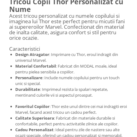
Tricou Copii Thor Personalizat cu
Nume
Acest tricou personalizat cu numele copilului si
imaginea lui Thor este perfect pentru micutii fani
ai supereroilor Marvel. Confectionat din material
de inalta calitate, asigura confort si stil pentru
orice ocazie.
Caracteristici
Design Atragator
: Imprimare cu Thor, eroul indragit din
universul Marvel.
Material Confortabil
: Fabricat din MODAL moale, ideal
pentru pielea sensibila a copiilor.
Personalizare
: Include numele copilului pentru un touch
unic si special.
Durabilitate
: Imprimeul rezista la spalari repetate,
mentinand culorile vii si aspectul proaspat.
Favoritul Copiilor
: Thor este unul dintre cei mai indragiti eroi
Marvel, facand acest tricou un cadou perfect.
Calitate Superioara
: Fabricat din materiale durabile si
confortabile, perfect pentru activitatile zilnice ale copiilor.
Cadou Personalizat
: Ideal pentru zile de nastere sau alte
ocazii speciale, oferind un cadou personalizat si memorabil.