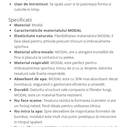
Usor de Intretinut
: Se spala usor si isi pastreaza forma si
culorile in timp.
Specificatii
Material
: Modal
Caracteristicile materialului MODAL
Elasticitate naturala:
Flexibilitatea materialului MODAL il
face ideal pentru articole precum tricouri si imbracaminte
sportiva.
Material ultra-moale:
MODAL are o atingere incredibil de
fina si placuta la contactul cu pielea.
Material respirabil:
MODAL este perfect pentru
imbracamintea sportiva, tricou de zi cu zi, lenjerie, datorita
tesaturii sale foarte respirabile.
Absorbant de apa:
MODAL este cu 50% mai absorbant decat
bumbacul, asigurand o gestionare eficienta a umezelii.
Durabil:
Datorita structurii sale compacte si fibrelor lungi,
MODAL este un material foarte rezistent.
Nu face scame:
Tesatura rezista la formarea scamelor si are
un finisaj neted, fiind ideala pentru utilizarea zilnica.
Nu intra la apa:
Spre deosebire de majoritatea formelor de
bumbac, modalul este mult mai putin predispus la micsorare
in timpul spalarii.