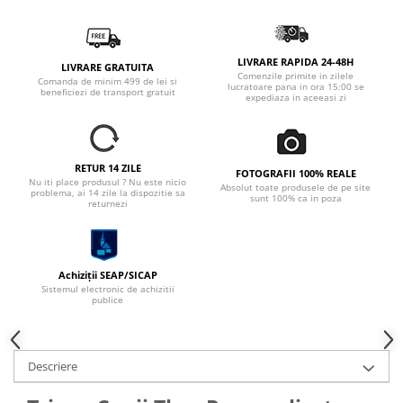
LIVRARE RAPIDA 24-48H
LIVRARE GRATUITA
Comenzile primite in zilele
Comanda de minim 499 de lei si
lucratoare pana in ora 15:00 se
beneficiezi de transport gratuit
expediaza in aceeasi zi
RETUR 14 ZILE
FOTOGRAFII 100% REALE
Nu iti place produsul ? Nu este nicio
Absolut toate produsele de pe site
problema, ai 14 zile la dispozitie sa
sunt 100% ca in poza
returnezi
Achiziții SEAP/SICAP
Sistemul electronic de achizitii
publice
Descriere