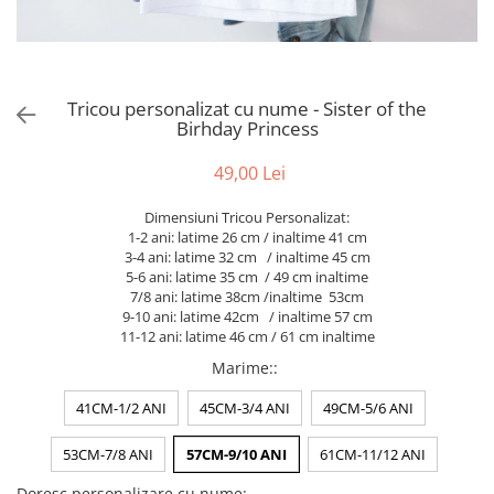
Puzzle
Tablite, Litere si Cifre
Jucarii exterior
Tricou personalizat cu nume - Sister of the
Birhday Princess
49,00 Lei
Dimensiuni Tricou Personalizat:
1-2 ani: latime 26 cm / inaltime 41 cm
3-4 ani: latime 32 cm / inaltime 45 cm
5-6 ani: latime 35 cm / 49 cm inaltime
7/8 ani: latime 38cm /inaltime 53cm
9-10 ani: latime 42cm / inaltime 57 cm
11-12 ani: latime 46 cm / 61 cm inaltime
Marime:
:
41CM-1/2 ANI
45CM-3/4 ANI
49CM-5/6 ANI
53CM-7/8 ANI
57CM-9/10 ANI
61CM-11/12 ANI
Doresc personalizare cu nume: