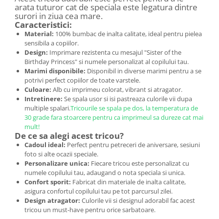
arata tuturor cat de speciala este legatura dintre
surori in ziua cea mare.
Caracteristici:
Material:
100% bumbac de inalta calitate, ideal pentru pielea
sensibila a copiilor.
Design:
Imprimare rezistenta cu mesajul "Sister of the
Birthday Princess" si numele personalizat al copilului tau.
Marimi disponibile:
Disponibil in diverse marimi pentru a se
potrivi perfect copiilor de toate varstele.
Culoare:
Alb cu imprimeu colorat, vibrant si atragator.
Intretinere:
Se spala usor si isi pastreaza culorile vii dupa
multiple spalari.
Tricourile se spala pe dos, la temperatura de
30 grade fara stoarcere pentru ca imprimeul sa dureze cat mai
mult!
De ce sa alegi acest tricou?
Cadoul ideal:
Perfect pentru petreceri de aniversare, sesiuni
foto si alte ocazii speciale.
Personalizare unica:
Fiecare tricou este personalizat cu
numele copilului tau, adaugand o nota speciala si unica.
Confort sporit:
Fabricat din materiale de inalta calitate,
asigura confortul copilului tau pe tot parcursul zilei.
Design atragator:
Culorile vii si designul adorabil fac acest
tricou un must-have pentru orice sarbatoare.