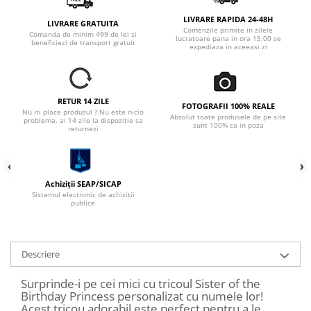
LIVRARE RAPIDA 24-48H
LIVRARE GRATUITA
Comenzile primite in zilele
Comanda de minim 499 de lei si
lucratoare pana in ora 15:00 se
beneficiezi de transport gratuit
expediaza in aceeasi zi
RETUR 14 ZILE
FOTOGRAFII 100% REALE
Nu iti place produsul ? Nu este nicio
Absolut toate produsele de pe site
problema, ai 14 zile la dispozitie sa
sunt 100% ca in poza
returnezi
Achiziții SEAP/SICAP
Sistemul electronic de achizitii
publice
Descriere
Surprinde-i pe cei mici cu tricoul Sister of the
Birthday Princess personalizat cu numele lor!
Acest tricou adorabil este perfect pentru a le