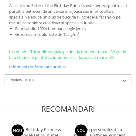
Acest tricou Sister of the Birthday Princess este perfect pentru a fi
purtat la petreceri de aniversare, la joaca sau in orice alta zi
speciala. Va aduce un plus de bucurie si incredere, facand-o pe
micuta sa se simta cu adevarat speciala si iubita.
Fabricat din 100% bumbac, single jersey
Grosimea tricoului este de 155 g/m²
Intretinere: Tricourile se spala pe dos, la temperatura de 30 grade
fara stoarcere pentru ca imprimeul sa dureze cat mai mult!
Informatii conformitate produs
Review-uri
(0)
RECOMANDARI
Tricou Birthday Princess
Tricou personalizat cu
NOU
NOU
personalizat cu nume
nume - Birthday Princess