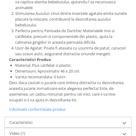
va captiva atentia bebelusului, ajutandu-l sa recunoasca
animalele.
Stimularea Auzului: Unul dintre insectele agatate emite sunete
placute la miscare, contribuind la dezvoltarea auzului
bebelusului.
Perfecta pentru Perioada de Dantitie: Materialele moi si
catifelate, precum si componentele din plastic, ajuta la
calmarea gingiilor in aceasta perioada dificila.
Usor de Agatat: Poate fi atasata cu usurinta de patut, carucior
sau scaun auto, asigurand distractia oriunde mergeti.
Caracteristici Produs:
Material: Plus catifelat si plastic.
Dimensiuni: Aproximativ 46 x 20 cm.
Varsta recomandata: 0 luni+.
Deci, daca cautati o jucarie care imbina distractia cu dezvoltarea,
aceasta jucarie zornaitoare este alegerea perfecta! Este, de
asemenea, un cadou minunat pentru cei mici, care ii va tine
ocupati si ii va ajuta in dezvoltarea lor.
Informatii conformitate produs
Caracteristici
Video
(1)