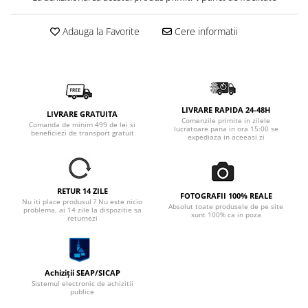
Adauga la Favorite
Cere informatii
LIVRARE RAPIDA 24-48H
LIVRARE GRATUITA
Comenzile primite in zilele
Comanda de minim 499 de lei si
lucratoare pana in ora 15:00 se
beneficiezi de transport gratuit
expediaza in aceeasi zi
RETUR 14 ZILE
FOTOGRAFII 100% REALE
Nu iti place produsul ? Nu este nicio
Absolut toate produsele de pe site
problema, ai 14 zile la dispozitie sa
sunt 100% ca in poza
returnezi
Achiziții SEAP/SICAP
Sistemul electronic de achizitii
publice