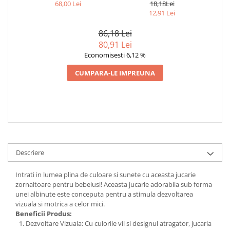
ALBINUTA
- SET EDUCATIV PENTRU
68,00 Lei
18,18Lei
BEBELUSI 3-6 LUNI
12,91 Lei
86,18 Lei
80,91 Lei
Economisesti 6,12 %
CUMPARA-LE IMPREUNA
Descriere
Intrati in lumea plina de culoare si sunete cu aceasta jucarie
zornaitoare pentru bebelusi! Aceasta jucarie adorabila sub forma
unei albinute este conceputa pentru a stimula dezvoltarea
vizuala si motrica a celor mici.
Beneficii Produs:
Dezvoltare Vizuala: Cu culorile vii si designul atragator, jucaria