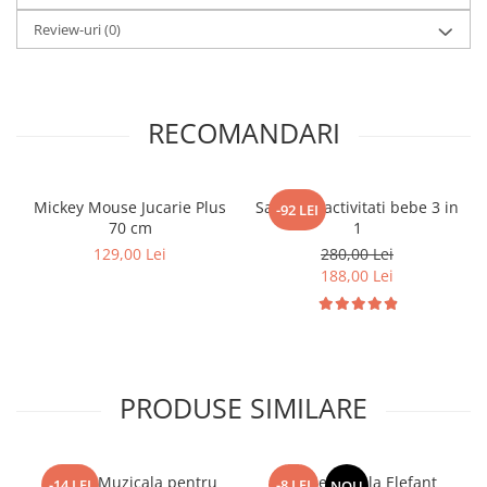
Review-uri
(0)
RECOMANDARI
Mickey Mouse Jucarie Plus
Salteluta activitati bebe 3 in
-92 LEI
70 cm
1
129,00 Lei
280,00 Lei
188,00 Lei
PRODUSE SIMILARE
Jucarie Muzicala pentru
Jucarie spirala Elefant
-14 LEI
-8 LEI
NOU