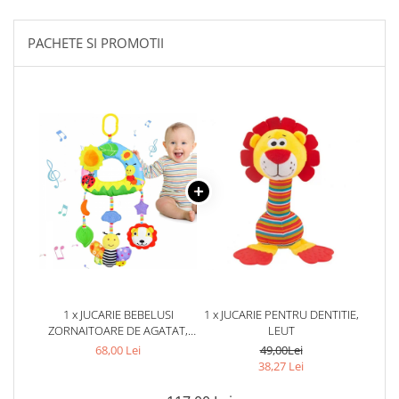
PACHETE SI PROMOTII
1 x JUCARIE BEBELUSI
1 x JUCARIE PENTRU DENTITIE,
ZORNAITOARE DE AGATAT,
LEUT
ALBINUTA
68,00 Lei
49,00Lei
38,27 Lei