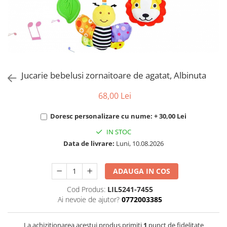
Puzzle
Tablite, Litere si Cifre
Jucarii exterior
Jucarie bebelusi zornaitoare de agatat, Albinuta
68,00 Lei
Doresc personalizare cu nume: + 30,00 Lei
IN STOC
Data de livrare:
Luni, 10.08.2026
ADAUGA IN COS
Cod Produs:
LIL5241-7455
Ai nevoie de ajutor?
0772003385
La achizitionarea acestui produs primiti
1
punct de fidelitate