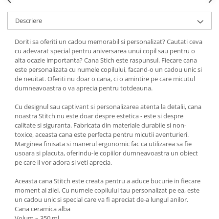
Descriere
Doriti sa oferiti un cadou memorabil si personalizat? Cautati ceva
cu adevarat special pentru aniversarea unui copil sau pentru o
alta ocazie importanta? Cana Stich este raspunsul. Fiecare cana
este personalizata cu numele copilului, facand-o un cadou unic si
de neuitat. Oferiti nu doar o cana, ci o amintire pe care micutul
dumneavoastra o va aprecia pentru totdeauna.
Cu designul sau captivant si personalizarea atenta la detalii, cana
noastra Stitch nu este doar despre estetica - este si despre
calitate si siguranta. Fabricata din materiale durabile si non-
toxice, aceasta cana este perfecta pentru micutii aventurieri.
Marginea finisata si manerul ergonomic fac ca utilizarea sa fie
usoara si placuta, oferindu-le copiilor dumneavoastra un obiect
pe care il vor adora si veti aprecia.
Aceasta cana Stitch este creata pentru a aduce bucurie in fiecare
moment al zilei. Cu numele copilului tau personalizat pe ea, este
un cadou unic si special care va fi apreciat de-a lungul anilor.
Cana ceramica alba
Volum – 350 ml