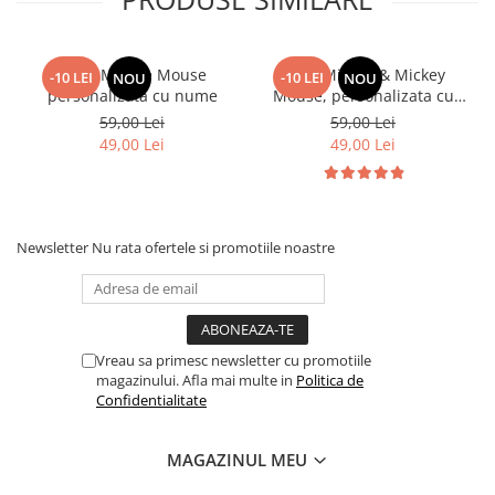
Cana Minnie Mouse
Cana Minnie & Mickey
-10 LEI
-10 LEI
NOU
NOU
personalizata cu nume
Mouse, personalizata cu
nume
59,00 Lei
59,00 Lei
49,00 Lei
49,00 Lei
Newsletter
Nu rata ofertele si promotiile noastre
Vreau sa primesc newsletter cu promotiile
magazinului. Afla mai multe in
Politica de
Confidentialitate
MAGAZINUL MEU