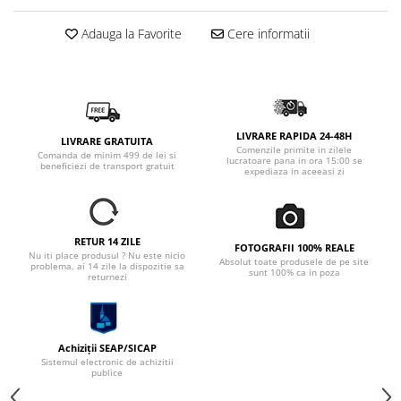
Adauga la Favorite
Cere informatii
LIVRARE RAPIDA 24-48H
LIVRARE GRATUITA
Comenzile primite in zilele
Comanda de minim 499 de lei si
lucratoare pana in ora 15:00 se
beneficiezi de transport gratuit
expediaza in aceeasi zi
RETUR 14 ZILE
FOTOGRAFII 100% REALE
Nu iti place produsul ? Nu este nicio
Absolut toate produsele de pe site
problema, ai 14 zile la dispozitie sa
sunt 100% ca in poza
returnezi
Achiziții SEAP/SICAP
Sistemul electronic de achizitii
publice