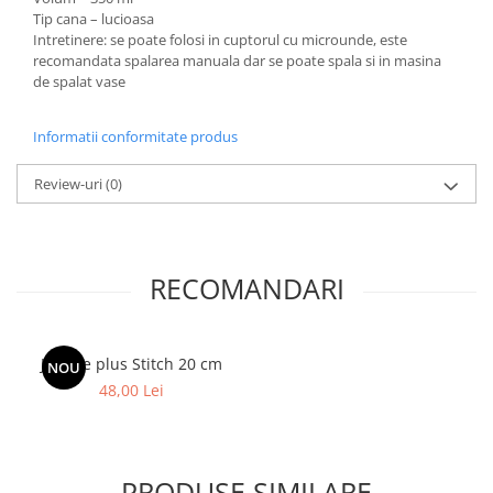
Tip cana – lucioasa
Intretinere: se poate folosi in cuptorul cu microunde, este
recomandata spalarea manuala dar se poate spala si in masina
de spalat vase
Informatii conformitate produs
Review-uri
(0)
RECOMANDARI
Jucarie plus Stitch 20 cm
NOU
48,00 Lei
PRODUSE SIMILARE