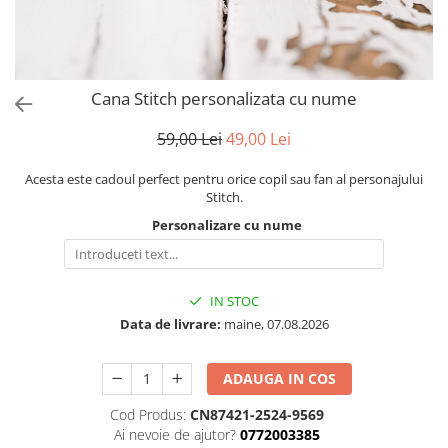
Puzzle
Tablite, Litere si Cifre
Jucarii exterior
Cana Stitch personalizata cu nume
59,00 Lei
49,00 Lei
Acesta este cadoul perfect pentru orice copil sau fan al personajului
Stitch.
Personalizare cu nume
IN STOC
Data de livrare:
maine, 07.08.2026
ADAUGA IN COS
Cod Produs:
CN87421-2524-9569
Ai nevoie de ajutor?
0772003385