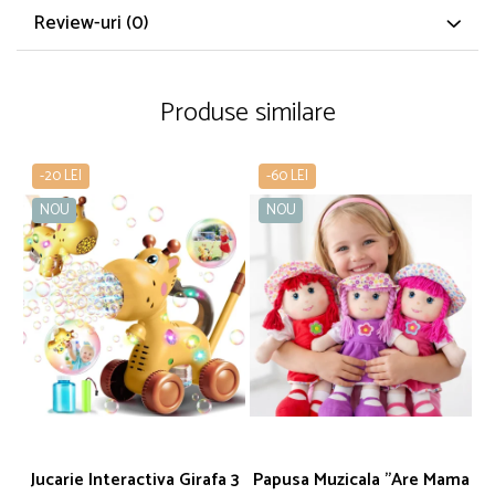
Review-uri
(0)
Produse similare
-20 LEI
-60 LEI
NOU
NOU
Jucarie Interactiva Girafa 3
Papusa Muzicala "Are Mama
S