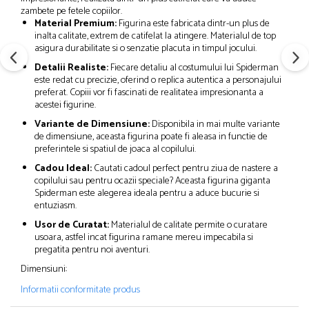
zambete pe fetele copiilor.
Material Premium:
Figurina este fabricata dintr-un plus de
inalta calitate, extrem de catifelat la atingere. Materialul de top
asigura durabilitate si o senzatie placuta in timpul jocului.
Detalii Realiste:
Fiecare detaliu al costumului lui Spiderman
este redat cu precizie, oferind o replica autentica a personajului
preferat. Copiii vor fi fascinati de realitatea impresionanta a
acestei figurine.
Variante de Dimensiune:
Disponibila in mai multe variante
de dimensiune, aceasta figurina poate fi aleasa in functie de
preferintele si spatiul de joaca al copilului.
Cadou Ideal:
Cautati cadoul perfect pentru ziua de nastere a
copilului sau pentru ocazii speciale? Aceasta figurina giganta
Spiderman este alegerea ideala pentru a aduce bucurie si
entuziasm.
Usor de Curatat:
Materialul de calitate permite o curatare
usoara, astfel incat figurina ramane mereu impecabila si
pregatita pentru noi aventuri.
Dimensiuni:
Informatii conformitate produs