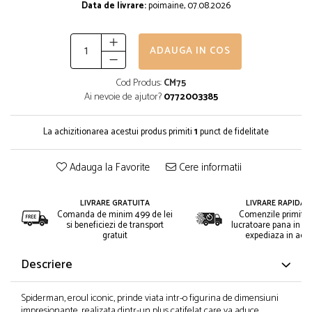
Data de livrare:
poimaine, 07.08.2026
ADAUGA IN COS
Cod Produs:
CM75
Ai nevoie de ajutor?
0772003385
La achizitionarea acestui produs primiti
1
punct de fidelitate
Adauga la Favorite
Cere informatii
LIVRARE GRATUITA
LIVRARE RAPIDA 2
Comanda de minim 499 de lei
Comenzile primite i
si beneficiezi de transport
lucratoare pana in or
gratuit
expediaza in acee
Descriere
Spiderman, eroul iconic, prinde viata intr-o figurina de dimensiuni
impresionante, realizata dintr-un plus catifelat care va aduce