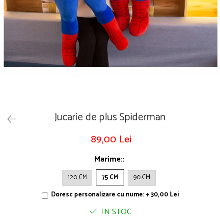
Puzzle
Tablite, Litere si Cifre
Jucarii exterior
Jucarie de plus Spiderman
89,00 Lei
Marime:
:
120 CM
75 CM
90 CM
Doresc personalizare cu nume: + 30,00 Lei
IN STOC