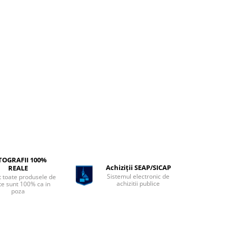
TOGRAFII 100%
Achiziții SEAP/SICAP
REALE
Sistemul electronic de
t toate produsele de
achizitii publice
te sunt 100% ca in
poza