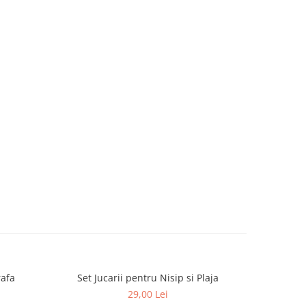
rafa
Set Jucarii pentru Nisip si Plaja
Urs
29,00 Lei