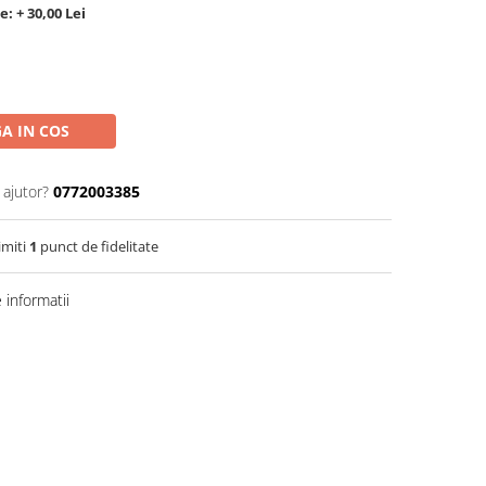
: + 30,00 Lei
A IN COS
 ajutor?
0772003385
imiti
1
punct de fidelitate
informatii