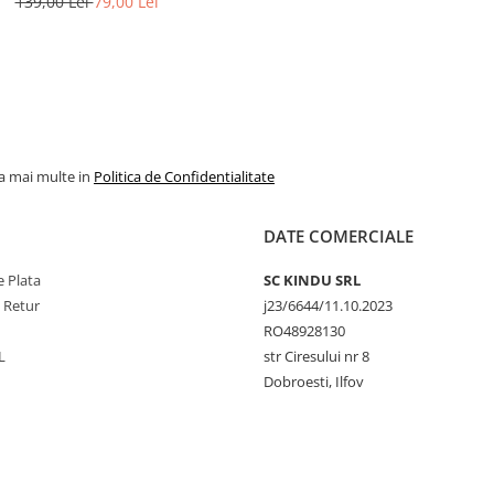
139,00 Lei
79,00 Lei
la mai multe in
Politica de Confidentialitate
DATE COMERCIALE
 Plata
SC KINDU SRL
e Retur
j23/6644/11.10.2023
RO48928130
L
str Ciresului nr 8
Dobroesti, Ilfov