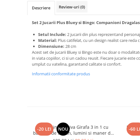
Review-uri
(0)
Descriere
Set 2 Jucarii Plus Bluey si Bingo: Companioni Dragalas
Setul Include:
2 jucarii din plus reprezentand personaj
Material:
Plus catifelat, cu un design realist care reda c
Dimensiune:
28 cm
Acest set de jucarii Bluey si Bingo este nu doar o modalit
in viata copiilor, ci si un cadou reusit. Fiecare jucarie este 
umplut cu vatelina, garantand calitate si confort.
Informatii conformitate produs
Jucarie interactiva Girafa 3 in 1 cu
Papusa
-20 LEI
NOU
-60 L
baloane de sapun, lumini si maner de
impins