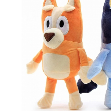
Puzzle
Tablite, Litere si Cifre
Jucarii exterior