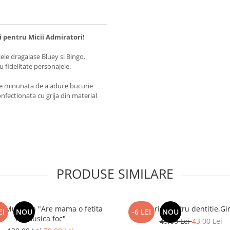
i pentru Micii Admiratori!
ele dragalase Bluey si Bingo.
u fidelitate personajele.
ate minunata de a aduce bucurie
confectionata cu grija din material
PRODUSE SIMILARE
 Muzicala "Are mama o fetita
Jucarie pentru dentitie,Gi
EI
NOU
-6 LEI
NOU
frumusica foc"
49,00 Lei
43,00 Lei