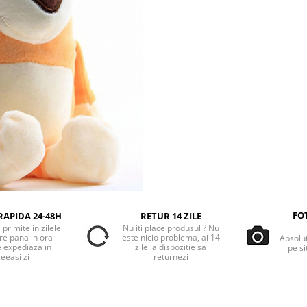
FO
RAPIDA 24-48H
RETUR 14 ZILE
primite in zilele
Nu iti place produsul ? Nu
re pana in ora
este nicio problema, ai 14
Absolu
e expediaza in
zile la dispozitie sa
pe si
eeasi zi
returnezi