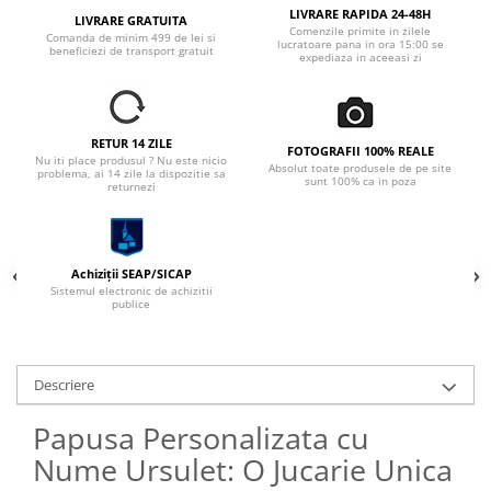
LIVRARE RAPIDA 24-48H
LIVRARE GRATUITA
Comenzile primite in zilele
Comanda de minim 499 de lei si
lucratoare pana in ora 15:00 se
beneficiezi de transport gratuit
expediaza in aceeasi zi
RETUR 14 ZILE
FOTOGRAFII 100% REALE
Nu iti place produsul ? Nu este nicio
Absolut toate produsele de pe site
problema, ai 14 zile la dispozitie sa
sunt 100% ca in poza
returnezi
Achiziții SEAP/SICAP
Sistemul electronic de achizitii
publice
Descriere
Papusa Personalizata cu
Nume Ursulet: O Jucarie Unica