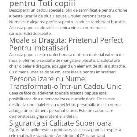
pentru Toti copiii
Descoperiti un cadou special si plin de semnificatie pentru oricine
iubeste jucariile de plus. Papusa Ursulet Personalizata cu
Nume este alegerea perfecta pentru a aduce zambete si bucurie.
Aceasta papusa adorabila si unica vine cu numeroase
caracteristici deosebite.
Moale si Draguta: Prietenul Perfect
Pentru Imbratisari
Aceasta papusa este confectionata dintr-un material extrem de
moale, oferind o senzatie de mangaiere placuta. Ursuletul are
chiar o palarie draguta, adaugand un element de stil si distractie.
Cu dimensiunea sa de 50 cm, este ideala pentru imbratisari.
Personalizare cu Nume:
Transformati-o într-un Cadou Unic
Ceea ce face cu adevarat speciala aceasta papusa este
posibilitatea de a o personaliza cu numele dorit. Fie ca este
destinata unui baietel sau unei fetite, personalizarea cu nume
adauga un sentiment personal si unic. Este un cadou care
demonstreaza grija si atentie la detalii.
Siguranta si Calitate Superioara
Siguranta copiilor este o prioritate, si aceasta papusa respecta
cele mai inalte standarde. Are simbolul CE, garantand