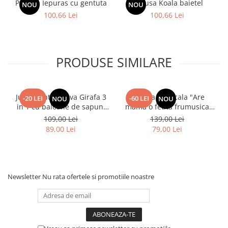
Papusa Iepuras cu gentuta
Papusa Koala baietel
NOU
NOU
100,66 Lei
100,66 Lei
PRODUSE SIMILARE
Jucarie interactiva Girafa 3
Papusa Muzicala "Are
-20 LEI
-60 LEI
NOU
NOU
in 1 cu baloane de sapun,
mama o fetita frumusica
lumini si maner de impins
foc"
109,00 Lei
139,00 Lei
89,00 Lei
79,00 Lei
Newsletter
Nu rata ofertele si promotiile noastre