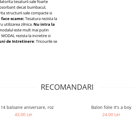
atorita tesaturii sale foarte
bsorbant decat bumbacul,
ta structurii sale compacte si
 face scame:
Tesatura rezista la
u utilizarea zilnica.
Nu intra la
modalul este mult mai putin
:
MODAL rezista la incretire si
uni de Intretinere
: Tricourile se
RECOMANDARI
 14 baloane aniversare, roz
Balon folie It's a boy
43,00 Lei
24,00 Lei