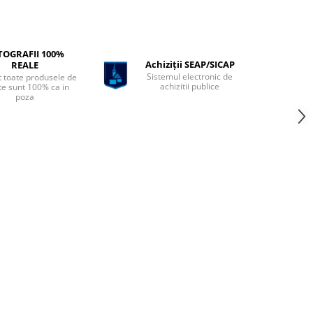
TOGRAFII 100%
Achiziții SEAP/SICAP
REALE
Sistemul electronic de
t toate produsele de
achizitii publice
te sunt 100% ca in
poza