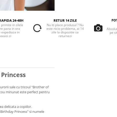
FO
RAPIDA 24-48H
RETUR 14 ZILE
primite in zilele
Nu iti place produsul ? Nu
re pana in ora
este nicio problema, ai 14
Absolu
e expediaza in
zile la dispozitie sa
pe si
eeasi zi
returnezi
 Princess
urorii sale cu tricoul "Brother of
ricou minunat este perfect pentru
a delicata a copiilor.
Birthday Princess" si numele