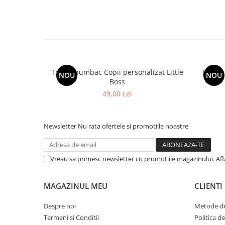
Tricou bumbac Copii personalizat Little
Tricou bumb
NOU
NOU
Boss
49,00 Lei
Newsletter
Nu rata ofertele si promotiile noastre
Vreau sa primesc newsletter cu promotiile magazinului. Af
MAGAZINUL MEU
CLIENTI
Despre noi
Metode de
Termeni si Conditii
Politica d