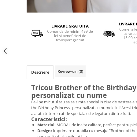
LIVRARE 
LIVRARE GRATUITA
Comenzile 
Comanda de minim 499 de
lucratoa
lei si beneficiezi de
15:00 s
transport gratuit
ac
Review-uri
(0)
Descriere
Tricou Brother of the Birthday
personalizat cu nume
Fa-l pe micutul tau sa se simta special in ziua de nastere a s
the Birthday Princess" personalizat cu numele lui! Acest t
a arata tuturor cat de speciala este legatura dintre frati.
Caracteristici:
Material:
MODAL de inalta calitate, perfect pentru piele
Design:
Imprimare durabila cu mesajul "Brother of the 
personalizat al copilului tau.