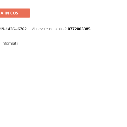
A IN COS
19-1436--6762
Ai nevoie de ajutor?
0772003385
informatii