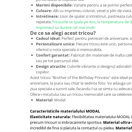
Marimi disponibile:
Variate pentru a se potrivi perfect
Culoare:
Alb cu imprimeu colorat, vesel si plin de viata.
Intretinere:
Usor de spalat si intretinut, pastreaza culo
repetate.
Tricourile se spala pe dos, la temperatura de 
imprimeul sa dureze cat mai mult!
De ce sa alegi acest tricou?
Cadoul ideal:
Perfect pentru petreceri de aniversare, sed
Personalizare unica:
Fiecare tricou este unic, persona
oferind o nota speciala si memorabila.
Confort garantat:
Fabricat din materiale de inalta cali
tau pe tot parcursul zilei.
Design atractiv:
Culorile vibrante si designul adorabil 
copiilor.
Acest tricou "Brother of the Birthday Princess" este ideal pe
aniversare, la joaca sau chiar la sedinte foto. Va adauga un
ziua speciala a surorii sale, facandu-l sa se simta cu adevar
Ofera-i micutului tau un tricou memorabil care sa celebreze 
Material
: Modal
Caracteristicile materialului MODAL
Elasticitate naturala:
Flexibilitatea materialului MODAL il
precum tricouri si imbracaminte sportiva.
Material ultra
incredibil de fina si placuta la contactul cu pielea.
Material