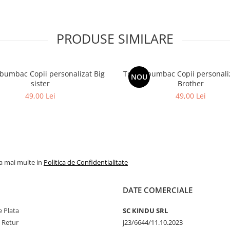
PRODUSE SIMILARE
ac Copii personalizat Big
Tricou bumbac Copii personalizat Little
NOU
sister
Brother
49,00 Lei
49,00 Lei
la mai multe in
Politica de Confidentialitate
DATE COMERCIALE
 Plata
SC KINDU SRL
e Retur
j23/6644/11.10.2023