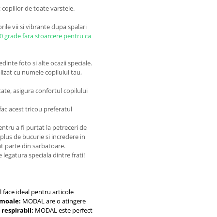
 copiilor de toate varstele.
rile vii si vibrante dupa spalari
30 grade fara stoarcere pentru ca
inte foto si alte ocazii speciale.
lizat cu numele copilului tau,
tate, asigura confortul copilului
fac acest tricou preferatul
ntru a fi purtat la petreceri de
 plus de bucurie si incredere in
at parte din sarbatoare.
legatura speciala dintre frati!
 face ideal pentru articole
-moale:
MODAL are o atingere
 respirabil:
MODAL este perfect