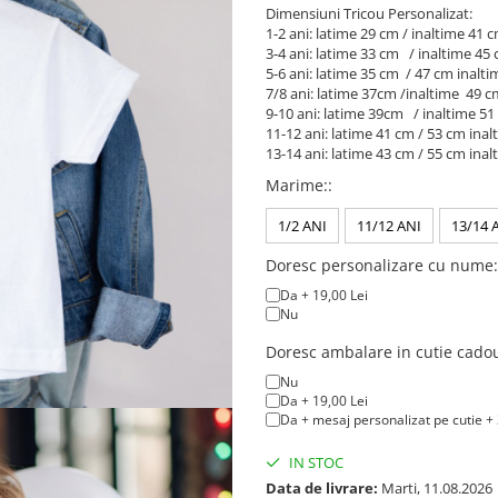
Dimensiuni Tricou Personalizat:
1-2 ani: latime 29 cm / inaltime 41 
3-4 ani: latime 33 cm / inaltime 45
5-6 ani: latime 35 cm / 47 cm inalti
7/8 ani: latime 37cm /inaltime 49 
9-10 ani: latime 39cm / inaltime 5
11-12 ani: latime 41 cm / 53 cm inal
13-14 ani: latime 43 cm / 55 cm inal
Marime:
:
1/2 ANI
11/12 ANI
13/14 
Doresc personalizare cu nume:
Da + 19,00 Lei
Nu
Doresc ambalare in cutie cado
Nu
Da + 19,00 Lei
Da + mesaj personalizat pe cutie + 
IN STOC
Data de livrare:
Marti, 11.08.2026