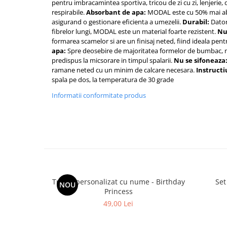
pentru imbracamintea sportiva, tricou de zi cu zi, lenjerie, d
respirabile.
Absorbant de apa:
MODAL este cu 50% mai a
asigurand o gestionare eficienta a umezelii.
Durabil:
Datori
fibrelor lungi, MODAL este un material foarte rezistent.
Nu
formarea scamelor si are un finisaj neted, fiind ideala pentr
apa:
Spre deosebire de majoritatea formelor de bumbac, 
predispus la micsorare in timpul spalarii.
Nu se sifoneaza
ramane neted cu un minim de calcare necesara.
Instructi
spala pe dos, la temperatura de 30 grade
Informatii conformitate produs
Tricou personalizat cu nume - Birthday
Set
NOU
Princess
49,00 Lei