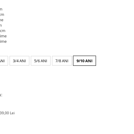
cm
 cm
me
cm
1 cm
time
time
ANI
3/4 ANI
5/6 ANI
7/8 ANI
9/10 ANI
u:
39,00 Lei