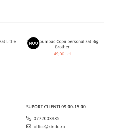
Tricou bumbac Copii personalizat Big
NOU
Brother
49,00 Lei
SUPORT CLIENTI
09:00-15:00
0772003385
office@kindu.ro