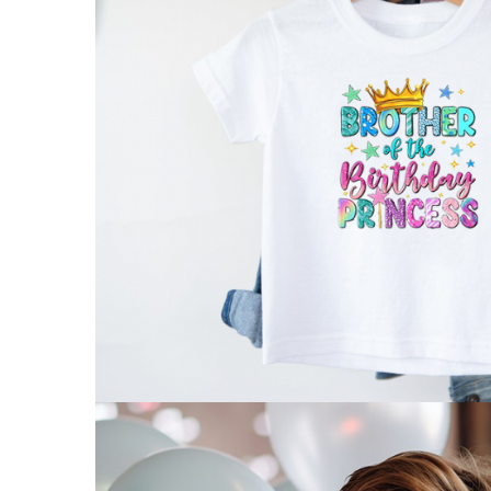
Puzzle
Tablite, Litere si Cifre
Jucarii exterior