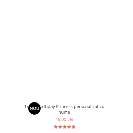
Tricou Birthday Princess personalizat cu
Set aniver
NOU
nume
49,00 Lei