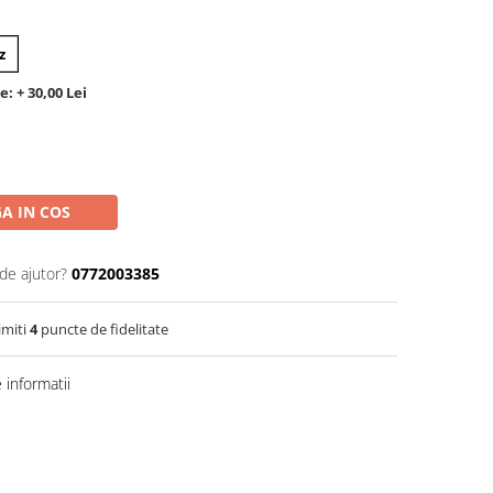
z
: + 30,00 Lei
A IN COS
de ajutor?
0772003385
imiti
4
puncte de fidelitate
informatii