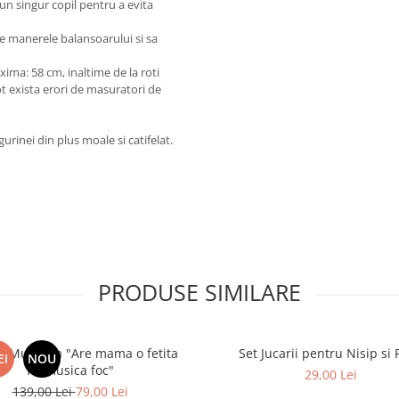
n singur copil pentru a evita
de manerele balansoarului si sa
ima: 58 cm, inaltime de la roti
t exista erori de masuratori de
gurinei din plus moale si catifelat.
PRODUSE SIMILARE
 Muzicala "Are mama o fetita
Set Jucarii pentru Nisip si 
EI
NOU
frumusica foc"
29,00 Lei
139,00 Lei
79,00 Lei