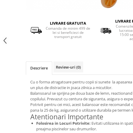
LIVRARE 
LIVRARE GRATUITA
Comenzile 
Comanda de minim 499 de
lucratoa
lei si beneficiezi de
15:00 s
transport gratuit
ac
Review-uri
(0)
Descriere
Cu o forma atragatoare pentru copii si sunete la apasarea
un plus de distractie in joaca zilnica a micutilor.
Balansoarul se sprijina pe doua baze de lemn, reactionand l
copilului. Prevazut cu centura de siguranta, asigura o experie
Potrivit pentru cei mici, acest balansoar este recomandat 
pana la 25 de kg, asigurand o utilizare durabila pe termen 
Atentionari Importante
Folosirea in Locuri Potrivite:
Evitati utilizarea in spat
preajma piscinelor sau drumurilor.