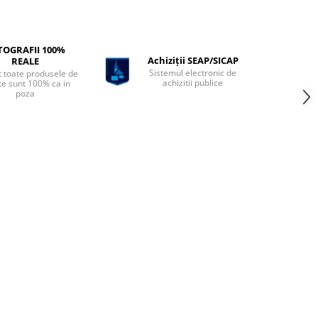
TOGRAFII 100%
Achiziții SEAP/SICAP
REALE
Sistemul electronic de
t toate produsele de
achizitii publice
te sunt 100% ca in
poza