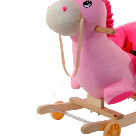
Puzzle
Tablite, Litere si Cifre
Jucarii exterior