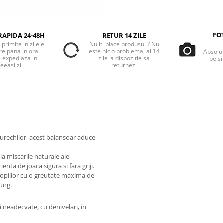
FO
RAPIDA 24-48H
RETUR 14 ZILE
primite in zilele
Nu iti place produsul ? Nu
re pana in ora
este nicio problema, ai 14
Absolu
e expediaza in
zile la dispozitie sa
pe si
eeasi zi
returnezi
 urechilor, acest balansoar aduce
a miscarile naturale ale
nta de joaca sigura si fara griji.
copiilor cu o greutate maxima de
lung.
ii neadecvate, cu denivelari, in