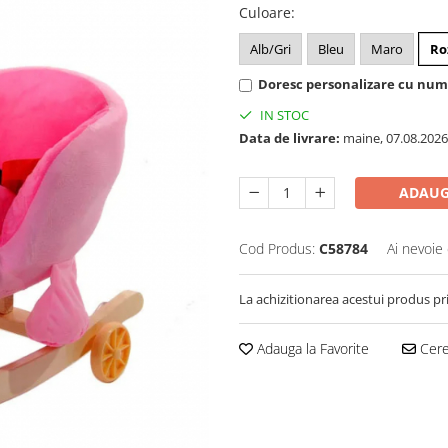
Culoare
:
Alb/Gri
Bleu
Maro
Ro
Doresc personalizare cu nume
IN STOC
Data de livrare:
maine, 07.08.2026
ADAUG
Cod Produs:
C58784
Ai nevoie 
La achizitionarea acestui produs pr
Adauga la Favorite
Cere 