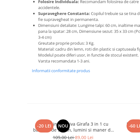
Folosire Individuala:
Recomandam folosirea de catre u
accidentele.
Supraveghere Constanta:
Copilul trebuie sa se tina 
fie supravegheat in permanenta.
Dimensiuni detaliate: Lungime talpi: 60 cm, inaltime max
pana la spatar: 28 cm, Dimensiune sezut: 35 x 33 cm (Po
3-4 cm)
Greutate proprie produs: 3 Kg.
Material: cadru din lemn, roti din plastic si captuseala fi
Modelul poate diferi usor, in functie de stocul existent.
Varsta recomandata 1-3 ani.
Informatii conformitate produs
Jucarie interactiva Girafa 3 in 1 cu
Papusa
-20 LEI
NOU
-60 L
baloane de sapun, lumini si maner de
impins
109,00 Lei
89,00 Lei