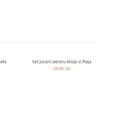
rafa
Set Jucarii pentru Nisip si Plaja
Colac tip barcuta, pentru bebe cu
-8 LEI
29,00 Lei