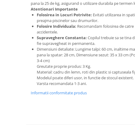
pana la 25 de kg, asigurand o utilizare durabila pe termen 
Atentionari Importante
Folosirea in Locuri Potrivite:
Evitati utilizarea in spat
preajma piscinelor sau drumurilor.
Folosire Individuala:
Recomandam folosirea de catre u
accidentele.
Supraveghere Constanta:
Copilul trebuie sa se tina 
fie supravegheat in permanenta.
Dimensiuni detaliate: Lungime talpi: 60 cm, inaltime max
pana la spatar: 28 cm, Dimensiune sezut: 35 x 33 cm (Po
3-4 cm)
Greutate proprie produs: 3 Kg.
Material: cadru din lemn, roti din plastic si captuseala fi
Modelul poate diferi usor, in functie de stocul existent.
Varsta recomandata 1-3 ani.
Informatii conformitate produs