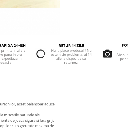
FO
RAPIDA 24-48H
RETUR 14 ZILE
primite in zilele
Nu iti place produsul ? Nu
re pana in ora
este nicio problema, ai 14
Absolu
e expediaza in
zile la dispozitie sa
pe si
eeasi zi
returnezi
 urechilor, acest balansoar aduce
a miscarile naturale ale
nta de joaca sigura si fara griji.
copiilor cu o greutate maxima de