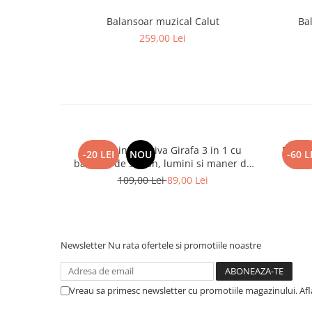
Balansoar muzical Calut
Bal
259,00 Lei
Jucarie interactiva Girafa 3 in 1 cu
Papusa
-20 LEI
NOU
-60 L
baloane de sapun, lumini si maner de
impins
109,00 Lei
89,00 Lei
Newsletter
Nu rata ofertele si promotiile noastre
Vreau sa primesc newsletter cu promotiile magazinului. Af