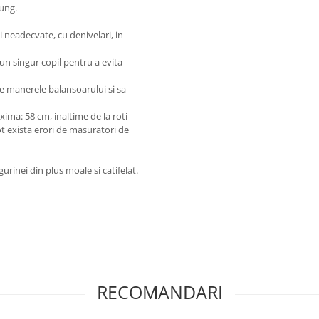
lung.
ii neadecvate, cu denivelari, in
n singur copil pentru a evita
de manerele balansoarului si sa
ima: 58 cm, inaltime de la roti
t exista erori de masuratori de
gurinei din plus moale si catifelat.
RECOMANDARI