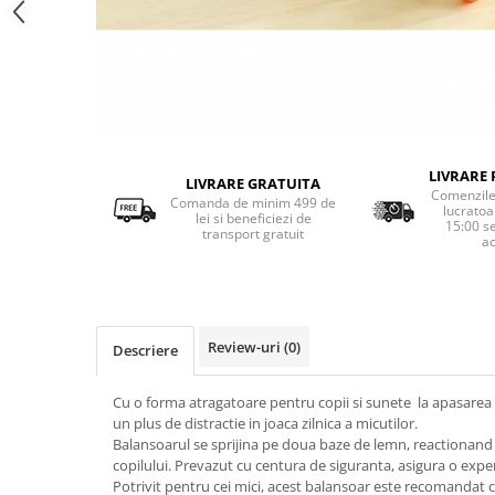
LIVRARE 
LIVRARE GRATUITA
Comenzile 
Comanda de minim 499 de
lucratoa
lei si beneficiezi de
15:00 s
transport gratuit
ac
Review-uri
(0)
Descriere
Cu o forma atragatoare pentru copii si sunete la apasarea
un plus de distractie in joaca zilnica a micutilor.
Balansoarul se sprijina pe doua baze de lemn, reactionand l
copilului. Prevazut cu centura de siguranta, asigura o experie
Potrivit pentru cei mici, acest balansoar este recomandat 