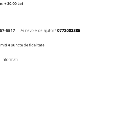
: + 30,00 Lei
67-5517
Ai nevoie de ajutor?
0772003385
imiti
4
puncte de fidelitate
informatii