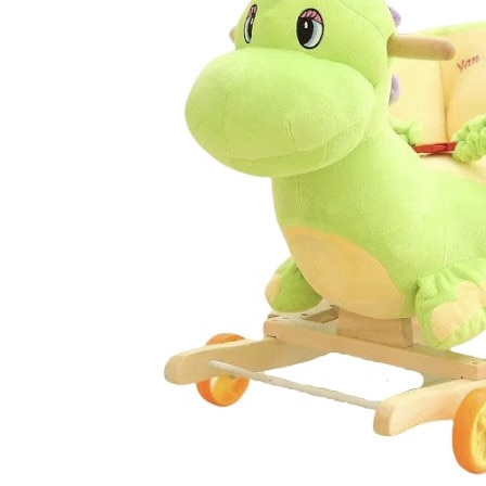
Puzzle
Tablite, Litere si Cifre
Jucarii exterior