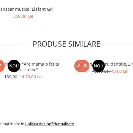
ansoar muzical Elefant Gri
259,00 Lei
PRODUSE SIMILARE
 Muzicala "Are mama o fetita
Jucarie pentru dentitie,Gi
EI
NOU
-6 LEI
NOU
frumusica foc"
49,00 Lei
43,00 Lei
139,00 Lei
79,00 Lei
la mai multe in
Politica de Confidentialitate