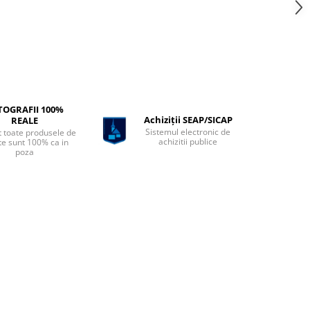
TOGRAFII 100%
Achiziții SEAP/SICAP
REALE
Sistemul electronic de
t toate produsele de
achizitii publice
te sunt 100% ca in
poza